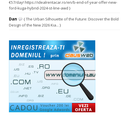
€57/day! https://idealrentacar.ro/en/b-end-of-year-offer-new-
ford-kuga-hybrid-2024-st-line-awd }
Dan
{ The Urban Silhouette of the Future: Discover the Bold
Design of the New 2026 Kia... }