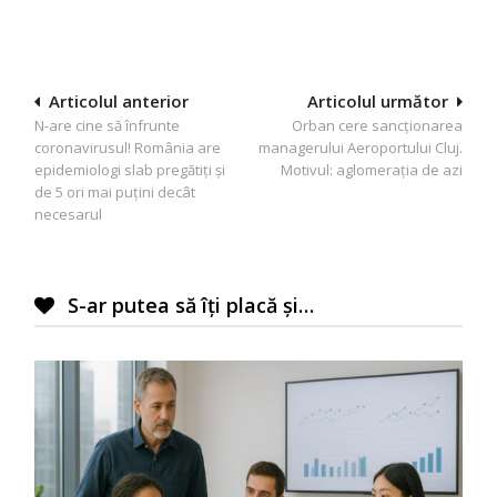
Navigare
Articolul anterior
Articolul următor
N-are cine să înfrunte
Orban cere sancţionarea
în
coronavirusul! România are
managerului Aeroportului Cluj.
articole
epidemiologi slab pregătiţi şi
Motivul: aglomeraţia de azi
de 5 ori mai puţini decât
necesarul
S-ar putea să îți placă și…