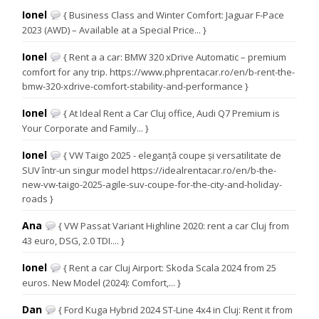
Ionel
{ Business Class and Winter Comfort: Jaguar F-Pace
2023 (AWD) – Available at a Special Price... }
Ionel
{ Rent a a car: BMW 320 xDrive Automatic – premium
comfort for any trip. https://www.phprentacar.ro/en/b-rent-the-
bmw-320-xdrive-comfort-stability-and-performance }
Ionel
{ At Ideal Rent a Car Cluj office, Audi Q7 Premium is
Your Corporate and Family... }
Ionel
{ VW Taigo 2025 - eleganță coupe și versatilitate de
SUV într-un singur model https://idealrentacar.ro/en/b-the-
new-vw-taigo-2025-agile-suv-coupe-for-the-city-and-holiday-
roads }
Ana
{ VW Passat Variant Highline 2020: rent a car Cluj from
43 euro, DSG, 2.0 TDI.... }
Ionel
{ Rent a car Cluj Airport: Skoda Scala 2024 from 25
euros. New Model (2024): Comfort,... }
Dan
{ Ford Kuga Hybrid 2024 ST-Line 4x4 in Cluj: Rent it from