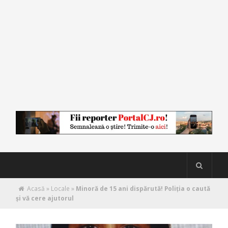
Acasă
»
Locale
»
Minoră de 15 ani dispărută! Poliţia o caută
şi vă cere ajutorul