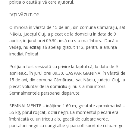
poliţia o caută şi vă cere ajutorul.
“AȚI VĂZUT-O?
O minoră în vârstă de 15 de ani, din comuna Cămărașu, sat
Năoiu, judeţul Cluj, a plecat de la domiciliu în data de 9
aprilie, în jurul orei 09.30, însă nu s-a mai întors. Dacă o
vedeţi, nu ezitaţi să apelaţi gratuit 112, pentru a anunţa
imediat Poliţia!
Poliţia a fost sesizată cu privire la faptul că, la data de 9
apriliea.c., în jurul orei 09.30, ​GASPAR GIANINA, ​în vârstă de
15 de ani, din comuna Cămărașu, sat Năoiu, județul Cluj,​ ​ a
plecat voluntar de la domiciliu și nu s-a mai întors.
Semnalmentele persoanei dispărute:
SEMNALMENTE – înălțime 1.60 m, greutate aproximativă –
55 kg, părul roșcat, ochii negri. La momentul plecării era
îmbrăcată cu un tricou alb, geacă de culoare verde,
pantaloni negri cu dungi albe și pantofi sport de culoare gri.