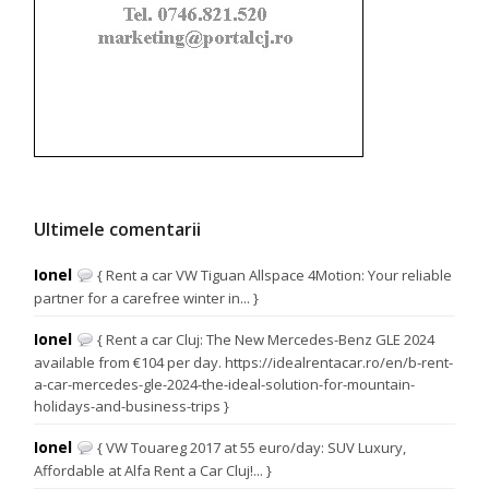
Ultimele comentarii
Ionel
{ Rent a car VW Tiguan Allspace 4Motion: Your reliable
partner for a carefree winter in... }
Ionel
{ Rent a car Cluj: The New Mercedes-Benz GLE 2024
available from €104 per day. https://idealrentacar.ro/en/b-rent-
a-car-mercedes-gle-2024-the-ideal-solution-for-mountain-
holidays-and-business-trips }
Ionel
{ VW Touareg 2017 at 55 euro/day: SUV Luxury,
Affordable at Alfa Rent a Car Cluj!... }