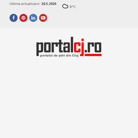
Ultima actualizare:
26.5.2026
8
°C