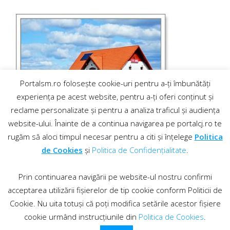
Portalsm.ro folosește cookie-uri pentru a-ți îmbunătăți
experiența pe acest website, pentru a-ți oferi conținut și
reclame personalizate și pentru a analiza traficul și audiența
website-ului. Înainte de a continua navigarea pe portalcj.ro te
rugăm să aloci timpul necesar pentru a citi și înțelege
Politica
de Cookies
și
Politica de Confidențialitate
.
Prin continuarea navigării pe website-ul nostru confirmi
acceptarea utilizării fișierelor de tip cookie conform Politicii de
Cookie. Nu uita totuși că poți modifica setările acestor fișiere
cookie urmând instrucțiunile din
Politica de Cookies
.
Contact
·
Regulament comentarii
© 2019 PortalCJ.ro. Toate drepturile sunt rezervate.