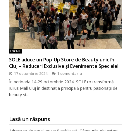
LOCALE
SOLE aduce un Pop-Up Store de Beauty unic în
Cluj – Reduceri Exclusive și Evenimente Speciale!
17 octombrie 2024
1 comentariu
În perioada 14-29 octombrie 2024, SOLE.ro transformă
Iulius Mall Cluj în destinația principală pentru pasionații de
beauty și…
Lasă un răspuns
Adresa ta de email nu va fi publicată.
Câmpurile obligatorii