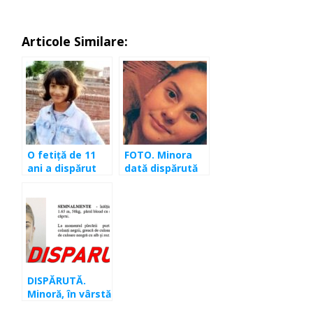
Articole Similare:
O fetiţă de 11
FOTO. Minora
ani a dispărut
dată dispărută
de joi. Părinţii şi
în județul Cluj a
poliţia o caută
fost găsită!
disperaţi
DISPĂRUTĂ.
Minoră, în vârstă
de 15 ani, din