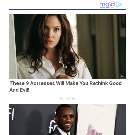
județul Cluj este
de negăsit!