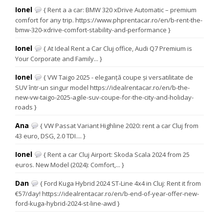
Ionel
{ Rent a a car: BMW 320 xDrive Automatic – premium
comfort for any trip. https://www.phprentacar.ro/en/b-rent-the-
bmw-320-xdrive-comfort-stability-and-performance }
Ionel
{ At Ideal Rent a Car Cluj office, Audi Q7 Premium is
Your Corporate and Family... }
Ionel
{ VW Taigo 2025 - eleganță coupe și versatilitate de
SUV într-un singur model https://idealrentacar.ro/en/b-the-
new-vw-taigo-2025-agile-suv-coupe-for-the-city-and-holiday-
roads }
Ana
{ VW Passat Variant Highline 2020: rent a car Cluj from
43 euro, DSG, 2.0 TDI.... }
Ionel
{ Rent a car Cluj Airport: Skoda Scala 2024 from 25
euros. New Model (2024): Comfort,... }
Dan
{ Ford Kuga Hybrid 2024 ST-Line 4x4 in Cluj: Rent it from
€57/day! https://idealrentacar.ro/en/b-end-of-year-offer-new-
ford-kuga-hybrid-2024-st-line-awd }