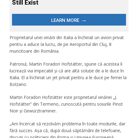
Proprietarul unei vinării din Italia a închiriat un avion privat
pentru a aduce la lucru, de pe Aeroportul din Cluj, 8
muncitoare din România.
Patronul, Martin Foradori Hofstätter, spune că acestea îi
lucrează via impecabil și că are altă soluție de a le duce în
Italia. El a închiriat un jet privat pentru a le duce pe femei la
Bolzano.
Martin Foradori Hofstätter este proprietarul vinăriei „J.
Hofstätter” din Termeno, cunoscută pentru soiurile Pinot
Noir și Gewürztraminer.
„Am încercat să rezolvăm problema în toate modurile, dar
fără succes. Așa că, după două săptămâni de telefoane,
discuții cu politicieni din Roma și Uniunea Europeană,