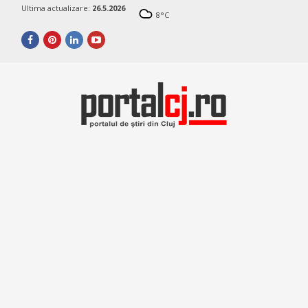
Ultima actualizare:
26.5.2026
8
°C