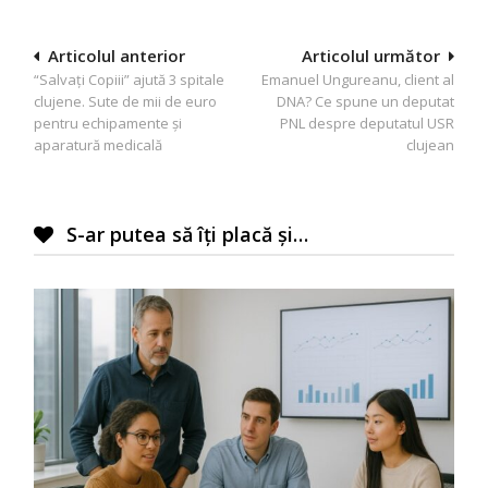
Navigare
Articolul anterior
Articolul următor
“Salvaţi Copiii” ajută 3 spitale
Emanuel Ungureanu, client al
în
clujene. Sute de mii de euro
DNA? Ce spune un deputat
articole
pentru echipamente şi
PNL despre deputatul USR
aparatură medicală
clujean
S-ar putea să îți placă și…