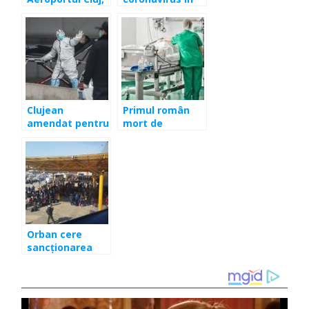
1975. “Avion cu
România!
motor, ia-mă şi
Confirmare
pe mine-n zbor”
oficială făcută
de Ministerul
Sănătăţii
Clujean
Primul român
amendat pentru
mort de
o glumă despre
coronavirus!
coronavirus. A
pus pe jar
autorităţile!
Orban cere
sancţionarea
managerului
Aeroportului
Cluj. Motivul:
aglomeraţia de