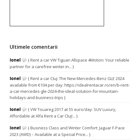
Ultimele comentarii
Ionel
{ Rent a car VW Tiguan Allspace 4Motion: Your reliable
partner for a carefree winter in... }
Ionel
{ Rent a car Cluj: The New Mercedes-Benz GLE 2024
available from €104 per day. https://idealrentacar.ro/en/b-rent-
a-car-mercedes-gle-2024-the-ideal-solution-for-mountain-
holidays-and-business-trips }
Ionel
{ VW Touareg 2017 at 55 euro/day: SUV Luxury,
Affordable at Alfa Rent a Car Cluj!... }
Ionel
{ Business Class and Winter Comfort: Jaguar F-Pace
2023 (AWD) – Available at a Special Price... }