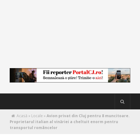
Acasă
»
Locale
»
Avion privat din Cluj pentru 8 muncitoare.
Proprietarul italian al vinăriei a cheltuit enorm pentru
transportul româncelor