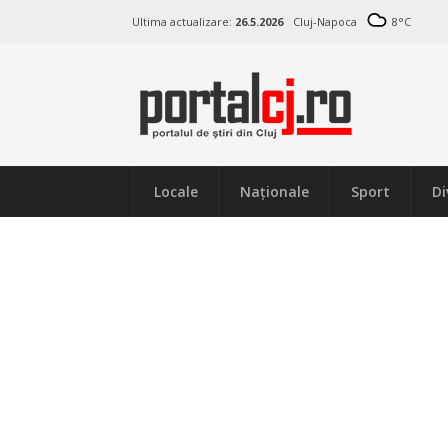
Ultima actualizare:
26.5.2026
Cluj-Napoca
8
°C
Locale
Naţionale
Sport
Di