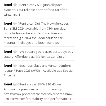
Ionel
{ Rent a car VW Tiguan Allspace
4Motion: Your reliable partner for a carefree
winter in... }
Ionel
{ Rent a car Cluj: The New Mercedes-
Benz GLE 2024 available from €104 per day.
https://idealrentacar.ro/en/b-rent-a-car-
mercedes-gle-2024-the-ideal-solution-for-
mountain-holidays-and-business-trips }
Ionel
{ VW Touareg 2017 at 55 euro/day: SUV
Luxury, Affordable at Alfa Rent a Car Cluj!... }
Ionel
{ Business Class and Winter Comfort:
Jaguar F-Pace 2023 (AWD) – Available at a Special
Price... }
Ionel
{ Rent a a car: BMW 320 xDrive
Automatic – premium comfort for any trip.
https://www.phprentacar.ro/en/b-rent-the-bmw-
320-xdrive-comfort-stability-and-performance }