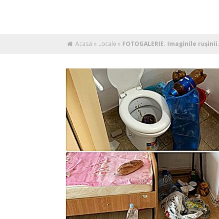
Acasă
»
Locale
»
FOTOGALERIE. Imaginile rușinii.