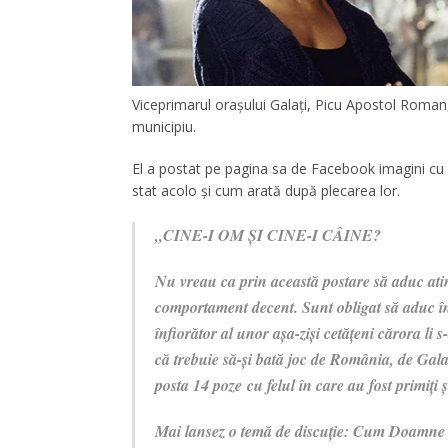
Viceprimarul oraşului Galaţi, Picu Apostol Roman,
municipiu.
El a postat pe pagina sa de Facebook imagini cu 
stat acolo și cum arată după plecarea lor.
„CINE-I OM ȘI CINE-I CÂINE?
Nu vreau ca prin această postare să aduc atin
comportament decent. Sunt obligat să aduc î
înfiorător al unor așa-ziși cetățeni cărora li s
că trebuie să-și bată joc de România, de Gal
posta 14 poze cu felul în care au fost primiți 
Mai lansez o temă de discuție: Cum Doamne ia