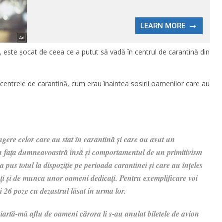
 este șocat de ceea ce a putut să vadă în centrul de carantină din
centrele de carantină, cum erau înaintea sosirii oamenilor care au
gere celor care au stat în carantină și care au avut un
n fața dumneavoastră însă și comportamentul de un primitivism
-a pus totul la dispoziție pe perioada carantinei și care au înțeles
ați și de munca unor oameni dedicați. Pentru exemplificare voi
și 26 poze cu dezastrul lăsat în urma lor.
rtă-mă aflu de oameni cărora li s-au anulat biletele de avion