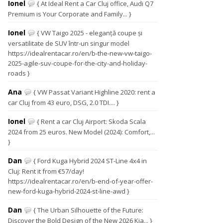
Ionel
{ At Ideal Rent a Car Cluj office, Audi Q7
Premium is Your Corporate and Family... }
Ionel
{ VW Taigo 2025 - eleganță coupe și
versatilitate de SUV într-un singur model
https://idealrentacar.ro/en/b-the-new-vw-taigo-
2025-agile-suv-coupe-for-the-city-and-holiday-
roads }
Ana
{ VW Passat Variant Highline 2020: rent a
car Cluj from 43 euro, DSG, 2.0 TDI.... }
Ionel
{ Rent a car Cluj Airport: Skoda Scala
2024 from 25 euros. New Model (2024): Comfort,...
}
Dan
{ Ford Kuga Hybrid 2024 ST-Line 4x4 in
Cluj: Rent it from €57/day!
https://idealrentacar.ro/en/b-end-of-year-offer-
new-ford-kuga-hybrid-2024-st-line-awd }
Dan
{ The Urban Silhouette of the Future:
Discover the Bold Design of the New 2026 Kia... }