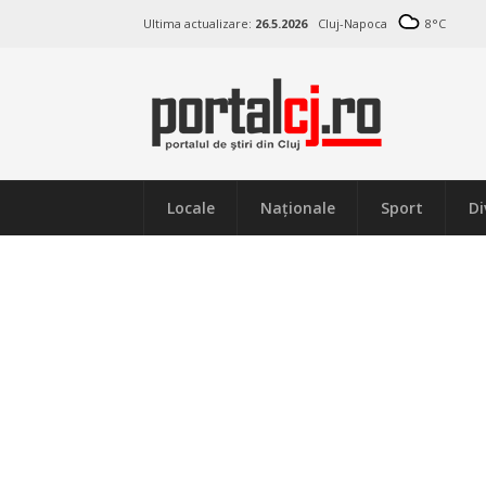
Ultima actualizare:
26.5.2026
Cluj-Napoca
8
°C
Locale
Naţionale
Sport
Di