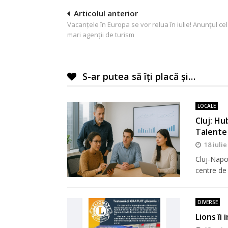
Navigare
Articolul anterior
Vacanţele în Europa se vor relua în iulie! Anunțul cel
în
mari agenții de turism
articole
S-ar putea să îți placă și…
LOCALE
Cluj: Hu
Talente
18 iulie
Cluj-Napo
centre de
DIVERSE
Lions îi