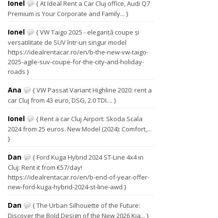
Ionel
{ At Ideal Rent a Car Cluj office, Audi Q7
Premium is Your Corporate and Family... }
Ionel
{ VW Taigo 2025 - eleganță coupe și
versatilitate de SUV într-un singur model
https://idealrentacar.ro/en/b-the-new-vw-taigo-
2025-agile-suv-coupe-for-the-city-and-holiday-
roads }
Ana
{ VW Passat Variant Highline 2020: rent a
car Cluj from 43 euro, DSG, 2.0 TDI.... }
Ionel
{ Rent a car Cluj Airport: Skoda Scala
2024 from 25 euros. New Model (2024): Comfort,...
}
Dan
{ Ford Kuga Hybrid 2024 ST-Line 4x4 in
Cluj: Rent it from €57/day!
https://idealrentacar.ro/en/b-end-of-year-offer-
new-ford-kuga-hybrid-2024-st-line-awd }
Dan
{ The Urban Silhouette of the Future:
Discover the Bold Design of the New 2026 Kia... }