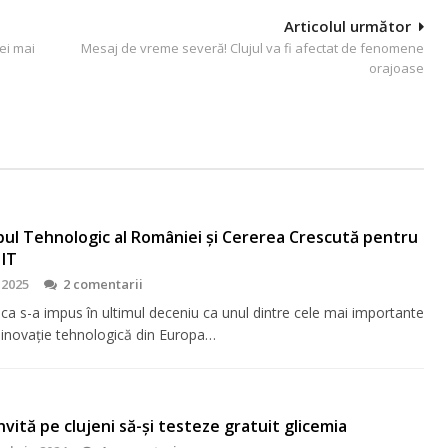
Articolul următor
ei mai
Mesaj de vreme severă! Clujul va fi afectat de fenomene
orajoase
bul Tehnologic al României și Cererea Crescută pentru
 IT
 2025
2 comentarii
ca s-a impus în ultimul deceniu ca unul dintre cele mai importante
 inovație tehnologică din Europa…
 invită pe clujeni să-şi testeze gratuit glicemia