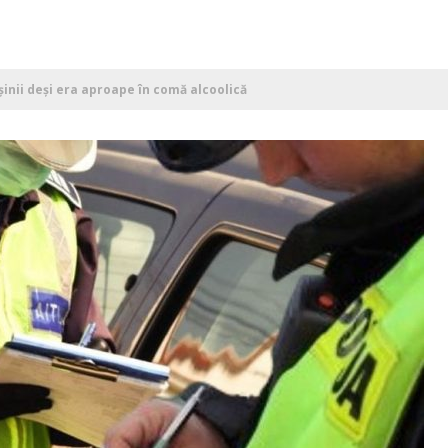
șinii deși era aproape în comă alcoolică