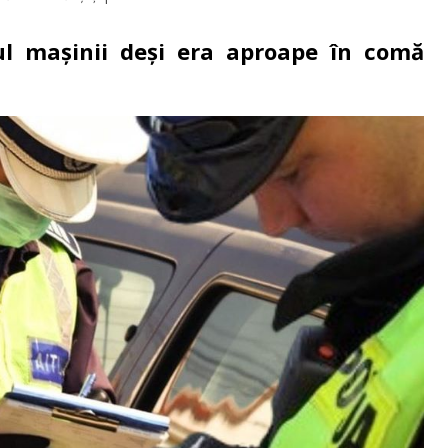
ul mașinii deși era aproape în comă