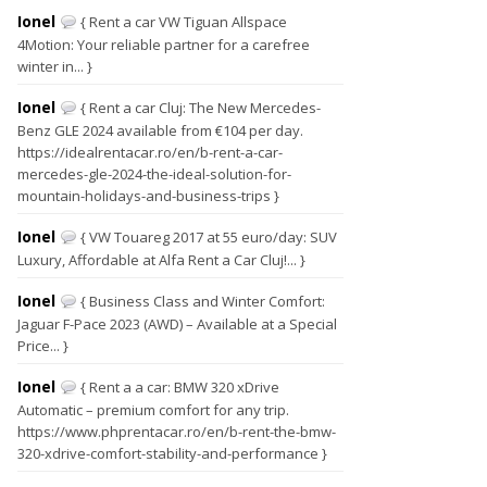
Ionel
{ Rent a car VW Tiguan Allspace
4Motion: Your reliable partner for a carefree
winter in... }
Ionel
{ Rent a car Cluj: The New Mercedes-
Benz GLE 2024 available from €104 per day.
https://idealrentacar.ro/en/b-rent-a-car-
mercedes-gle-2024-the-ideal-solution-for-
mountain-holidays-and-business-trips }
Ionel
{ VW Touareg 2017 at 55 euro/day: SUV
Luxury, Affordable at Alfa Rent a Car Cluj!... }
Ionel
{ Business Class and Winter Comfort:
Jaguar F-Pace 2023 (AWD) – Available at a Special
Price... }
Ionel
{ Rent a a car: BMW 320 xDrive
Automatic – premium comfort for any trip.
https://www.phprentacar.ro/en/b-rent-the-bmw-
320-xdrive-comfort-stability-and-performance }