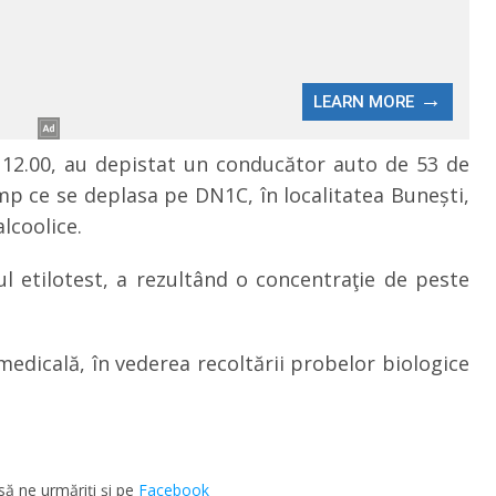
ei 12.00, au depistat un conducător auto de 53 de
imp ce se deplasa pe DN1C, în localitatea Bunești,
alcoolice.
ul etilotest, a rezultând o concentraţie de peste
medicală, în vederea recoltării probelor biologice
să ne urmăriţi şi pe
Facebook