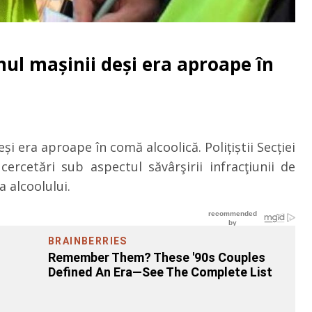
anul mașinii deși era aproape în
eși era aproape în comă alcoolică. Polițiștii Secției
cercetări sub aspectul săvârşirii infracţiunii de
a alcoolului
.