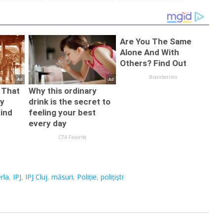
ri care au
Baciu. Maşini
rămas fără
uns prin
implicate din
permis. Polițiștii
cţie în
Bihor şi Bistriţa-
promit că astfel
ele
Năsăud
de acțiuni vor
enilor
continua
rla
,
IPJ
,
IPJ Cluj
,
măsuri
,
Poliție
,
polițiști