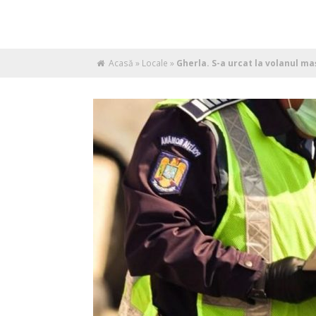
Acasă
»
Locale
»
Gherla. S-a urcat la volanul ma