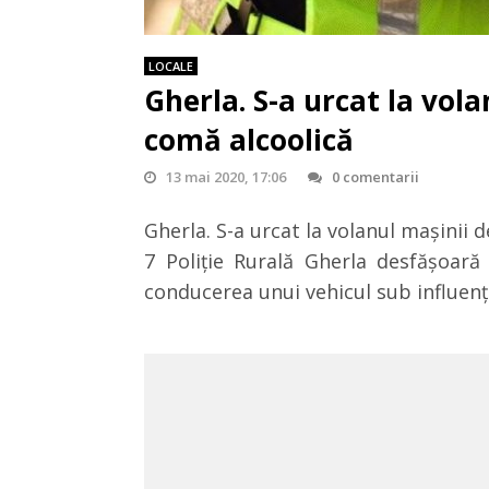
LOCALE
Gherla. S-a urcat la vol
comă alcoolică
13 mai 2020, 17:06
0 comentarii
Gherla. S-a urcat la volanul mașinii d
7 Poliție Rurală Gherla desfășoară 
conducerea unui vehicul sub influenț