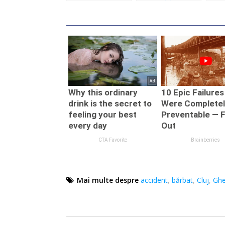
alcoolică. E un
conduceţi dacă
Mino
bărbat din
beţi înainte!
pătr
Gherla
efra
cas
oam
Mai multe despre
accident
,
bărbat
,
Cluj
,
Ghe