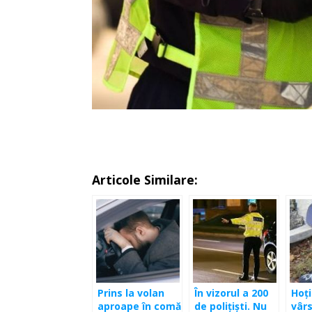
Articole Similare:
Prins la volan
În vizorul a 200
Hoţi
aproape în comă
de poliţişti. Nu
vârs