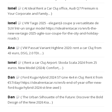
Ionel
{ At Ideal Rent a Car Cluj office, Audi Q7 Premium is
Your Corporate and Family... }
Ionel
{ VW Taigo 2025 - eleganță coupe și versatilitate de
SUV într-un singur model https://idealrentacar.ro/en/b-the-
new-vw-taigo-2025-agile-suv-coupe-for-the-city-and-holiday-
roads }
Ana
{ VW Passat Variant Highline 2020: rent a car Cluj from
43 euro, DSG, 2.0 TDI.... }
Ionel
{ Rent a car Cluj Airport: Skoda Scala 2024 from 25
euros. New Model (2024): Comfort,... }
Dan
{ Ford Kuga Hybrid 2024 ST-Line 4x4 in Cluj: Rent it from
€57/day! https://idealrentacar.ro/en/b-end-of-year-offer-new-
ford-kuga-hybrid-2024-st-line-awd }
Dan
{ The Urban Silhouette of the Future: Discover the Bold
Design of the New 2026 Kia... }