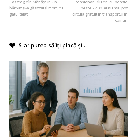
Caz tragic în Mănăştur! Un
Pensionarii clujeni cu pensie
în
bărbat şi-a găsit tatăl mort, cu
peste 2.400 lei nu mai pot
articole
gâtul tăiat!
circula gratuit în transportul în
comun
S-ar putea să îți placă și…