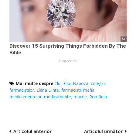
Mai multe despre
Cluj
,
Cluj-Napoca
,
colegiul
farmaciştilor
,
Elena Dinte
,
farmacisti
,
mafia
medicamentelor
,
medicamente
,
reacție
,
România
Navigare
Articolul anterior
Articolul următor