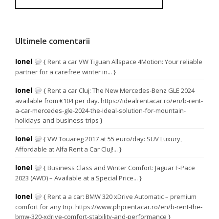
Ultimele comentarii
Ionel
{ Rent a car VW Tiguan Allspace 4Motion: Your reliable
partner for a carefree winter in... }
Ionel
{ Rent a car Cluj: The New Mercedes-Benz GLE 2024
available from €104 per day. https://idealrentacar.ro/en/b-rent-
a-car-mercedes-gle-2024-the-ideal-solution-for-mountain-
holidays-and-business-trips }
Ionel
{ VW Touareg 2017 at 55 euro/day: SUV Luxury,
Affordable at Alfa Rent a Car Cluj!... }
Ionel
{ Business Class and Winter Comfort: Jaguar F-Pace
2023 (AWD) – Available at a Special Price... }
Ionel
{ Rent a a car: BMW 320 xDrive Automatic – premium
comfort for any trip. https://www.phprentacar.ro/en/b-rent-the-
bmw-320-xdrive-comfort-stability-and-performance }