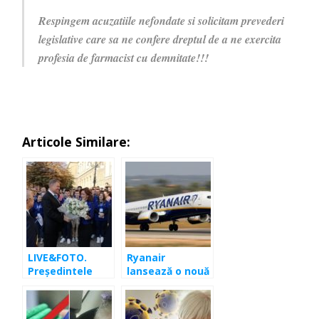
Respingem acuzatiile nefondate si solicitam prevederi
legislative care sa ne confere dreptul de a ne exercita
profesia de farmacist cu demnitate!!!
Articole Similare:
LIVE&FOTO.
Ryanair
Preşedintele
lansează o nouă
Klaus Iohannis,
cursă aeriană
la Cluj-Napoca
către Cluj. Care
va fi noua rută