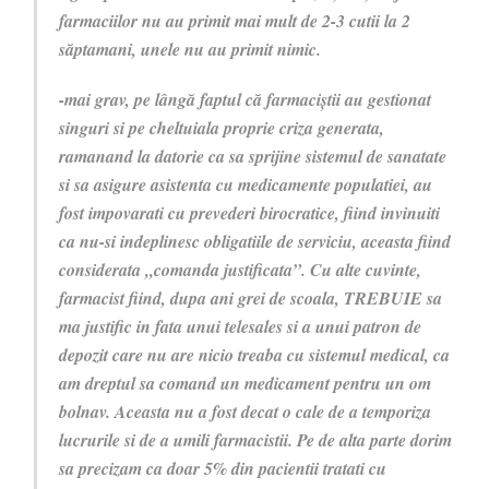
farmaciilor nu au primit mai mult de 2-3 cutii la 2
săptamani, unele nu au primit nimic.
-mai grav, pe lângă faptul că farmaciștii au gestionat
singuri si pe cheltuiala proprie criza generata,
ramanand la datorie ca sa sprijine sistemul de sanatate
si sa asigure asistenta cu medicamente populatiei, au
fost impovarati cu prevederi birocratice, fiind invinuiti
ca nu-si indeplinesc obligatiile de serviciu, aceasta fiind
considerata „comanda justificata”. Cu alte cuvinte,
farmacist fiind, dupa ani grei de scoala, TREBUIE sa
ma justific in fata unui telesales si a unui patron de
depozit care nu are nicio treaba cu sistemul medical, ca
am dreptul sa comand un medicament pentru un om
bolnav. Aceasta nu a fost decat o cale de a temporiza
lucrurile si de a umili farmacistii. Pe de alta parte dorim
sa precizam ca doar 5% din pacientii tratati cu