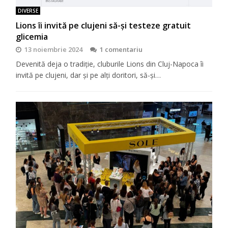
DIVERSE
Lions îi invită pe clujeni să-şi testeze gratuit
glicemia
13 noiembrie 2024
1 comentariu
Devenită deja o tradiţie, cluburile Lions din Cluj-Napoca îi
invită pe clujeni, dar şi pe alţi doritori, să-şi…