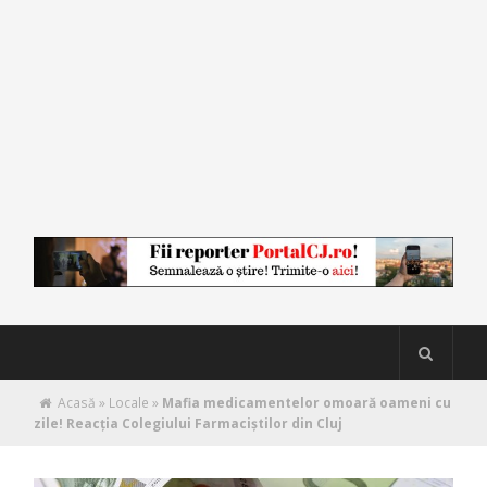
Acasă
»
Locale
»
Mafia medicamentelor omoară oameni cu
zile! Reacția Colegiului Farmaciștilor din Cluj