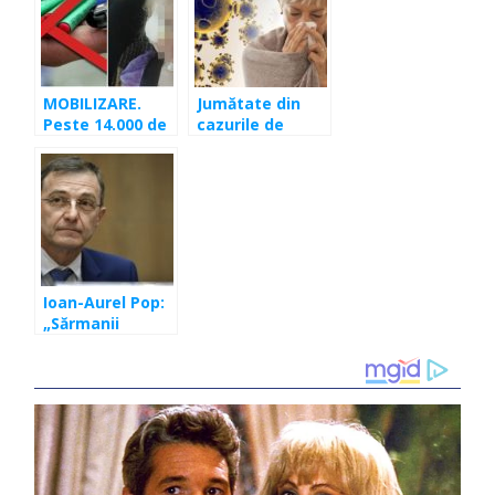
MOBILIZARE.
Jumătate din
Peste 14.000 de
cazurile de
români au
Coronavirus din
semnat petiția
România,
pentru
vindecate.
interzicerea
Celelalte, în
petardelor!
stare stabilă
Ioan-Aurel Pop:
„Sărmanii
medici eroi”.
Mesaj de
recunoștință
pentru medicii
români