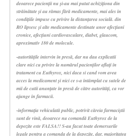
deoarece pacienții nu și-au mai putut achiziționa din
străinătate și au rămas fără medicamente, mai ales în
condițiile impuse cu privire la distanțarea socială. din
RO lipsesc și alte medicamente destinate unor afecțiuni
cronice, afecțiuni cardiovasculare, diabet, glaucom,
aproximativ 180 de molecule.
-autoritățile intervin în presă, dar nu dau explicatii
clare nici cu privire la numărul pacienților aflați în
tratament cu Euthyrox, nici daca si cand vom avea
acces la medicament și nici ce s-a întâmplat cu sutele de
mii de cutii anunțate în presă de către autorități, ca vor
ajunge în farmacii.
-informația vehiculată public, potrivit căreia farmaciștii
sunt de vină, deoarece nu comandă Euthyrox de la
depozite este FALSA!! S-au facut toate demersurile
legale pentru a comanda de la depozite, dar, majoritatea