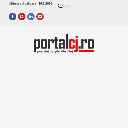
Ultima actualizare:
26.5.2026
8
°C