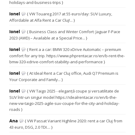
holidays-and-business-trips }
Ionel
{ VW Touareg 2017 at 55 euro/day: SUV Luxury,
Affordable at Alfa Rent a Car Cluj!... }
Ionel
{ Business Class and Winter Comfort: Jaguar F-Pace
2023 (AWD) – Available at a Special Price... }
Ionel
{ Rent a a car: BMW 320 xDrive Automatic – premium
comfort for any trip. https://www.phprentacar.ro/en/b-rent-the-
bmw-320-xdrive-comfort-stability-and-performance }
Ionel
{ At Ideal Rent a Car Cluj office, Audi Q7 Premium is
Your Corporate and Family... }
Ionel
{ VW Taigo 2025 - eleganță coupe și versatilitate de
SUV într-un singur model https://idealrentacar.ro/en/b-the-
new-vw-taigo-2025-agile-suv-coupe-for-the-city-and-holiday-
roads }
Ana
{ VW Passat Variant Highline 2020: rent a car Cluj from
43 euro, DSG, 2.0 TDI.... }