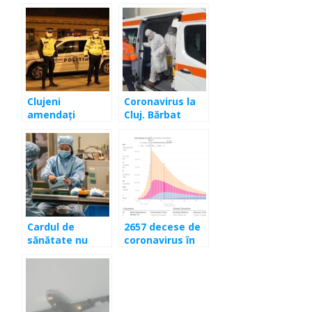
Clujeni
Coronavirus la
amendați
Cluj. Bărbat
pentru că nu
amendat cu
purtau mască.
10.000 de lei. Nu
Se întâmplă în
a respectat
cartierul
izolarea!
Gheorgheni
Cardul de
2657 decese de
sănătate nu
coronavirus în
este
România!
obligatoriu.
Simularea după
Măsură valabilă
care guvernul
pe perioada
se
stării de urgenţă
aprovizionează