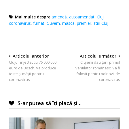
Mai multe despre
amendă
,
autoamendat
,
Cluj
,
coronavirus
,
fumat
,
Guvern
,
masca
,
premier
,
stiri Cluj
Navigare
Articolul anterior
Articolul următor
Clujul, injectat cu 76.000.000
Clujenii dau ţării primul
în
euro de Bosch. Va produce
ventilator românesc. Va fi
articole
teste şi măşti pentru
folosit pentru bolnavii de
coronavirus
coronavirus
S-ar putea să îți placă și…