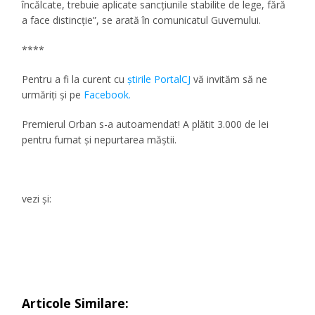
încălcate, trebuie aplicate sancţiunile stabilite de lege, fără
a face distincţie”, se arată în comunicatul Guvernului.
****
Pentru a fi la curent cu
ştirile PortalCJ
vă invităm să ne
urmăriţi şi pe
Facebook.
Premierul Orban s-a autoamendat! A plătit 3.000 de lei
pentru fumat şi nepurtarea măştii.
vezi şi:
Articole Similare: