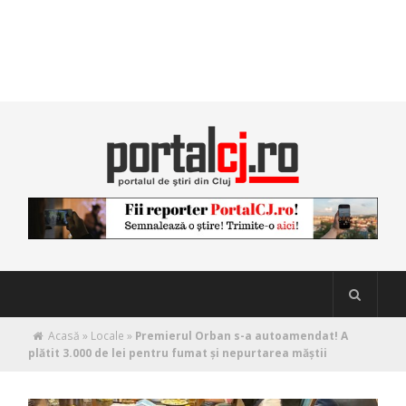
Acasă
»
Locale
»
Premierul Orban s-a autoamendat! A
plătit 3.000 de lei pentru fumat şi nepurtarea măştii