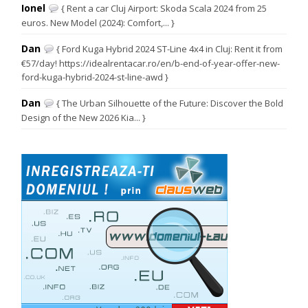
Ionel
{ Rent a car Cluj Airport: Skoda Scala 2024 from 25
euros. New Model (2024): Comfort,... }
Dan
{ Ford Kuga Hybrid 2024 ST-Line 4x4 in Cluj: Rent it from
€57/day! https://idealrentacar.ro/en/b-end-of-year-offer-new-
ford-kuga-hybrid-2024-st-line-awd }
Dan
{ The Urban Silhouette of the Future: Discover the Bold
Design of the New 2026 Kia... }