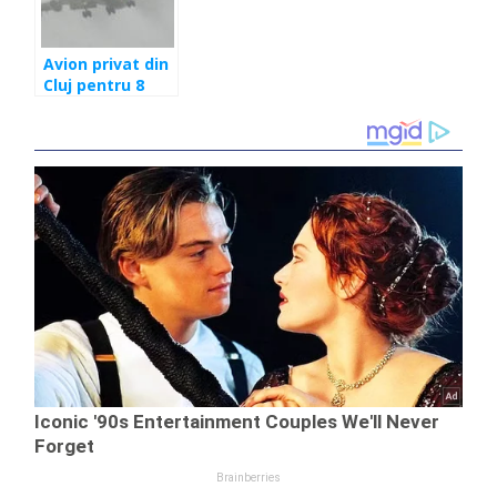
cu materiale
Avion privat din
Cluj pentru 8
muncitoare.
Proprietarul
italian al vinăriei
a cheltuit
enorm pentru
transportul
româncelor