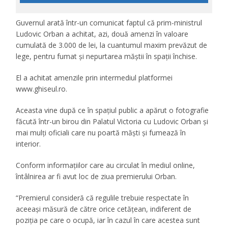
Guvernul arată într-un comunicat faptul că prim-ministrul
Ludovic Orban a achitat, azi, două amenzi în valoare
cumulată de 3.000 de lei, la cuantumul maxim prevăzut de
lege, pentru fumat şi nepurtarea măştii în spaţii închise.
El a achitat amenzile prin intermediul platformei
www.ghiseul.ro.
Aceasta vine după ce în spaţiul public a apărut o fotografie
făcută într-un birou din Palatul Victoria cu Ludovic Orban şi
mai mulţi oficiali care nu poartă măşti şi fumează în
interior.
Conform informaţiilor care au circulat în mediul online,
întâlnirea ar fi avut loc de ziua premierului Orban.
“Premierul consideră că regulile trebuie respectate în
aceeaşi măsură de către orice cetăţean, indiferent de
poziţia pe care o ocupă, iar în cazul în care acestea sunt