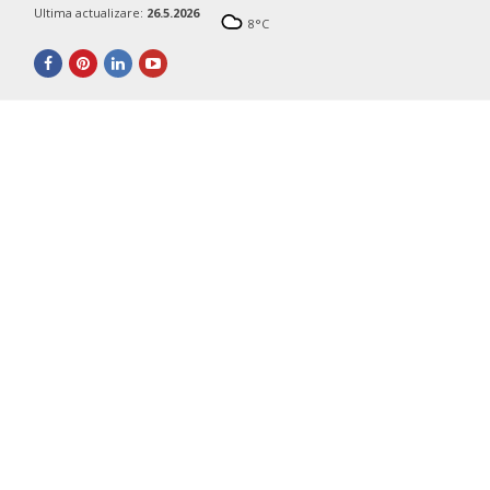
Ultima actualizare:
26.5.2026
8
°C