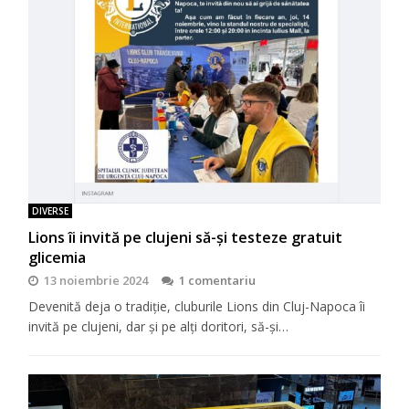
DIVERSE
Lions îi invită pe clujeni să-şi testeze gratuit
glicemia
13 noiembrie 2024
1 comentariu
Devenită deja o tradiţie, cluburile Lions din Cluj-Napoca îi
invită pe clujeni, dar şi pe alţi doritori, să-şi…