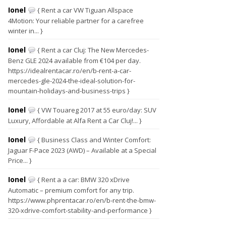
Ionel
{ Rent a car VW Tiguan Allspace
4Motion: Your reliable partner for a carefree
winter in... }
Ionel
{ Rent a car Cluj: The New Mercedes-
Benz GLE 2024 available from €104 per day.
https://idealrentacar.ro/en/b-rent-a-car-
mercedes-gle-2024-the-ideal-solution-for-
mountain-holidays-and-business-trips }
Ionel
{ VW Touareg 2017 at 55 euro/day: SUV
Luxury, Affordable at Alfa Rent a Car Cluj!... }
Ionel
{ Business Class and Winter Comfort:
Jaguar F-Pace 2023 (AWD) – Available at a Special
Price... }
Ionel
{ Rent a a car: BMW 320 xDrive
Automatic – premium comfort for any trip.
https://www.phprentacar.ro/en/b-rent-the-bmw-
320-xdrive-comfort-stability-and-performance }