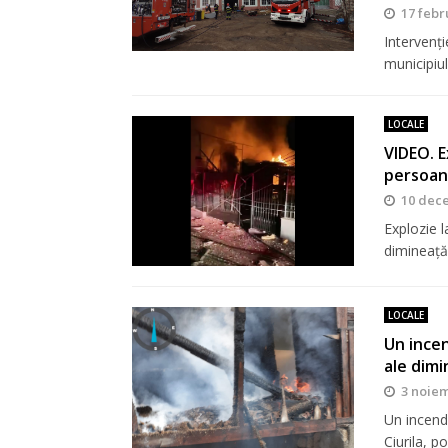
17 febr
Intervenți
municipiu
LOCALE
VIDEO. E
persoane
10 dec
Explozie l
dimineaţă
LOCALE
Un incen
ale dimin
3 noiem
Un incend
Ciurila, p