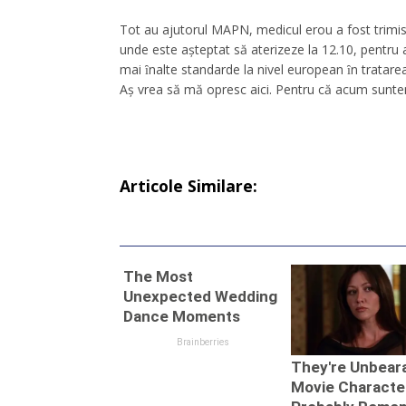
Tot au ajutorul MAPN, medicul erou a fost trimis c
unde este aşteptat să aterizeze la 12.10, pentru a 
mai ȋnalte standarde la nivel european ȋn tratarea
Aș vrea să mă opresc aici. Pentru că acum suntem î
Articole Similare: