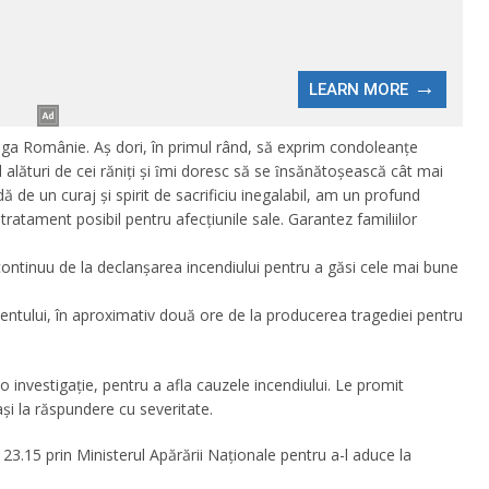
aga Românie. Aș dori, în primul rând, să exprim condoleanțe
l alături de cei răniţi şi ȋmi doresc să se ȋnsănătoşească cât mai
 de un curaj şi spirit de sacrificiu inegalabil, am un profund
ratament posibil pentru afecţiunile sale. Garantez familiilor
t continuu de la declanșarea incendiului pentru a găsi cele mai bune
identului, în aproximativ două ore de la producerea tragediei pentru
o investigație, pentru a afla cauzele incendiului. Le promit
trași la răspundere cu severitate.
23.15 prin Ministerul Apărării Naționale pentru a-l aduce la