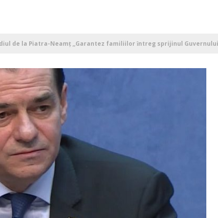
ul de la Piatra-Neamț ,,Garantez familiilor ȋntreg sprijinul Guvernului