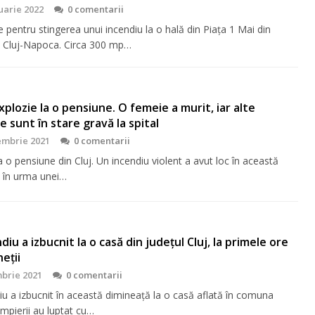
uarie 2022
0 comentarii
e pentru stingerea unui incendiu la o hală din Piața 1 Mai din
l Cluj-Napoca. Circa 300 mp…
xplozie la o pensiune. O femeie a murit, iar alte
 sunt în stare gravă la spital
embrie 2021
0 comentarii
a o pensiune din Cluj. Un incendiu violent a avut loc în această
 în urma unei…
diu a izbucnit la o casă din județul Cluj, la primele ore
eții
brie 2021
0 comentarii
iu a izbucnit în această dimineață la o casă aflată în comuna
ompierii au luptat cu…