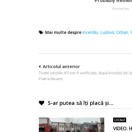
Mai multe despre
incendiu
,
Ludovic Orban
,
Navigare
Articolul anterior
Toate secțiile ATI vor fi verificate, după incediul de la
în
Piatra-Neamț
articole
S-ar putea să îți placă și…
LOCALE
VIDEO. H