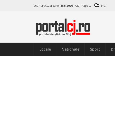
Ultima actualizare:
26.5.2026
Cluj-Napoca
8
°C
Locale
Naţionale
Sport
Di