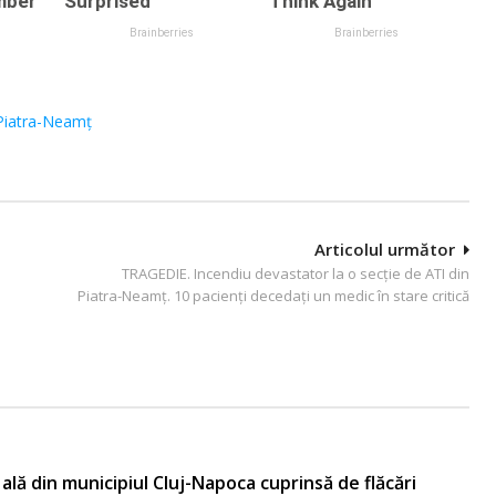
Piatra-Neamț
Articolul următor
TRAGEDIE. Incendiu devastator la o secție de ATI din
Piatra-Neamț. 10 pacienți decedați un medic în stare critică
ală din municipiul Cluj-Napoca cuprinsă de flăcări