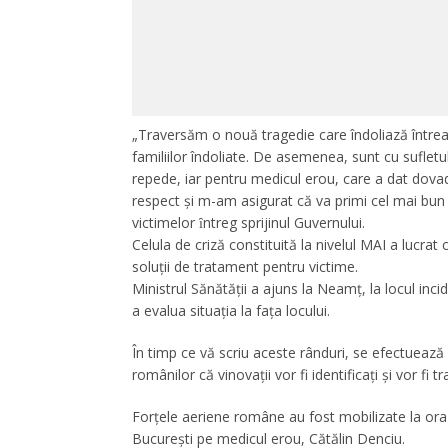
„Traversăm o nouă tragedie care îndoliază între
familiilor îndoliate. De asemenea, sunt cu sufletu
repede, iar pentru medicul erou, care a dat dovadă
respect şi m-am asigurat că va primi cel mai bun t
victimelor ȋntreg sprijinul Guvernului.
Celula de criză constituită la nivelul MAI a lucra
soluții de tratament pentru victime.
Ministrul Sănătății a ajuns la Neamţ, la locul inc
a evalua situația la fața locului.
În timp ce vă scriu aceste rânduri, se efectuează 
românilor că vinovații vor fi identificați și vor fi 
Forțele aeriene române au fost mobilizate la ora 
București pe medicul erou, Cătălin Denciu.