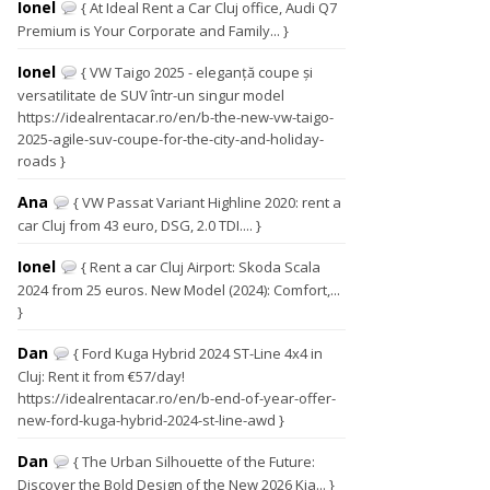
Ionel
{ At Ideal Rent a Car Cluj office, Audi Q7
Premium is Your Corporate and Family... }
Ionel
{ VW Taigo 2025 - eleganță coupe și
versatilitate de SUV într-un singur model
https://idealrentacar.ro/en/b-the-new-vw-taigo-
2025-agile-suv-coupe-for-the-city-and-holiday-
roads }
Ana
{ VW Passat Variant Highline 2020: rent a
car Cluj from 43 euro, DSG, 2.0 TDI.... }
Ionel
{ Rent a car Cluj Airport: Skoda Scala
2024 from 25 euros. New Model (2024): Comfort,...
}
Dan
{ Ford Kuga Hybrid 2024 ST-Line 4x4 in
Cluj: Rent it from €57/day!
https://idealrentacar.ro/en/b-end-of-year-offer-
new-ford-kuga-hybrid-2024-st-line-awd }
Dan
{ The Urban Silhouette of the Future:
Discover the Bold Design of the New 2026 Kia... }