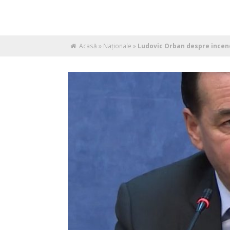
Acasă
»
Naţionale
»
Ludovic Orban despre incendi