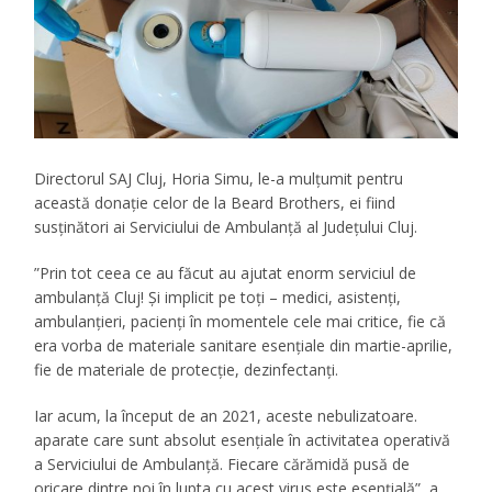
Directorul SAJ Cluj, Horia Simu, le-a mulțumit pentru
această donație celor de la Beard Brothers, ei fiind
susținători ai Serviciului de Ambulanță al Județului Cluj.
”Prin tot ceea ce au făcut au ajutat enorm serviciul de
ambulanță Cluj! Și implicit pe toți – medici, asistenți,
ambulanțieri, pacienți în momentele cele mai critice, fie că
era vorba de materiale sanitare esențiale din martie-aprilie,
fie de materiale de protecție, dezinfectanți.
Iar acum, la început de an 2021, aceste nebulizatoare.
aparate care sunt absolut esențiale în activitatea operativă
a Serviciului de Ambulanță. Fiecare cărămidă pusă de
oricare dintre noi în lupta cu acest virus este esențială”, a