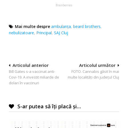
Mai multe despre
ambulanţa
,
beard brothers
,
nebulizatoare
,
Principal
,
SAJ Cluj
Navigare
Articolul anterior
Articolul următor
Bill Gates s-a vaccinat anti-
FOTO. Cannabis găsit în mai
în
Covi-19. A investit miliarde de
multe localități din județul Cluj
articole
dolari în vaccinuri
S-ar putea să îți placă și…