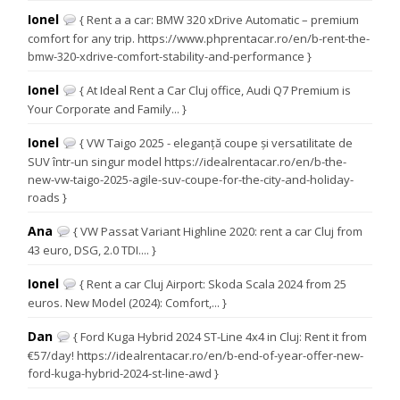
Ionel
{ Rent a a car: BMW 320 xDrive Automatic – premium
comfort for any trip. https://www.phprentacar.ro/en/b-rent-the-
bmw-320-xdrive-comfort-stability-and-performance }
Ionel
{ At Ideal Rent a Car Cluj office, Audi Q7 Premium is
Your Corporate and Family... }
Ionel
{ VW Taigo 2025 - eleganță coupe și versatilitate de
SUV într-un singur model https://idealrentacar.ro/en/b-the-
new-vw-taigo-2025-agile-suv-coupe-for-the-city-and-holiday-
roads }
Ana
{ VW Passat Variant Highline 2020: rent a car Cluj from
43 euro, DSG, 2.0 TDI.... }
Ionel
{ Rent a car Cluj Airport: Skoda Scala 2024 from 25
euros. New Model (2024): Comfort,... }
Dan
{ Ford Kuga Hybrid 2024 ST-Line 4x4 in Cluj: Rent it from
€57/day! https://idealrentacar.ro/en/b-end-of-year-offer-new-
ford-kuga-hybrid-2024-st-line-awd }