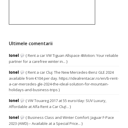
Ultimele comentarii
Ionel
{ Rent a car VW Tiguan Allspace 4Motion: Your reliable
partner for a carefree winter in... }
Ionel
{ Rent a car Cluj: The New Mercedes-Benz GLE 2024
available from €104 per day. https://idealrentacar.ro/en/b-rent-
a-car-mercedes-gle-2024-the-ideal-solution-for-mountain-
holidays-and-business-trips }
Ionel
{ VW Touareg 2017 at 55 euro/day: SUV Luxury,
Affordable at Alfa Rent a Car Cluj!... }
Ionel
{ Business Class and Winter Comfort: Jaguar F-Pace
2023 (AWD) – Available at a Special Price... }