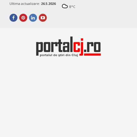
Ultima actualizare:
26.5.2026
8
°C