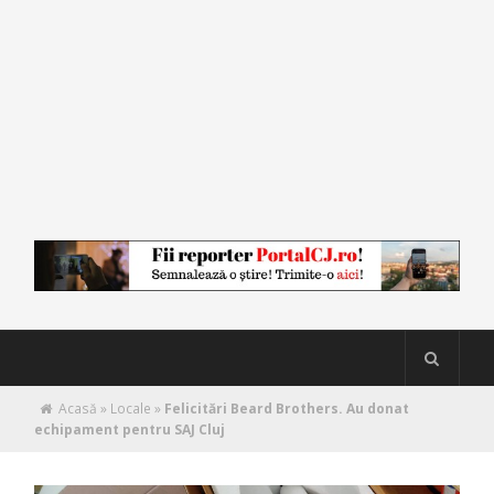
Acasă
»
Locale
»
Felicitări Beard Brothers. Au donat
echipament pentru SAJ Cluj