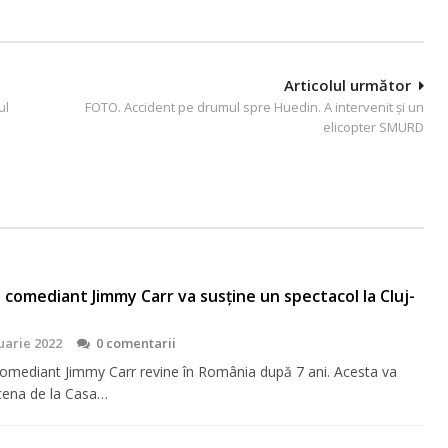
Articolul următor
ul
FOTO. Accident pe drumul spre Huedin. A intervenit și un
elicopter SMURD
 comediant Jimmy Carr va susține un spectacol la Cluj-
uarie 2022
0 comentarii
comediant Jimmy Carr revine în România după 7 ani. Acesta va
cena de la Casa…