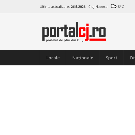
Ultima actualizare:
26.5.2026
Cluj-Napoca
8
°C
Locale
Naţionale
Sport
Di