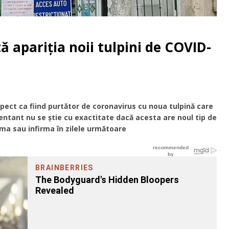
ă apariția noii tulpini de COVID-
ect ca fiind purtător de coronavirus cu noua tulpină care
ntant nu se știe cu exactitate dacă acesta are noul tip de
rma sau infirma în zilele următoare