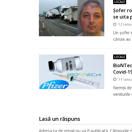
LOCALE
Șofer ro
se uita 
12 ianu
Un şofer 
căruia au
LOCALE
BioNTech
Covid-1
11 ianu
Nemții de
venituril
Lasă un răspuns
Adresa ta de email nu va fi publicată.
Câmpurile o