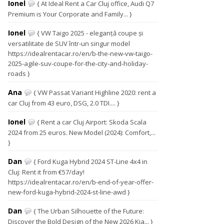
Ionel
{ At Ideal Rent a Car Cluj office, Audi Q7
Premium is Your Corporate and Family... }
Ionel
{ VW Taigo 2025 - eleganță coupe și
versatilitate de SUV într-un singur model
https://idealrentacar.ro/en/b-the-new-vw-taigo-
2025-agile-suv-coupe-for-the-city-and-holiday-
roads }
Ana
{ VW Passat Variant Highline 2020: rent a
car Cluj from 43 euro, DSG, 2.0 TDI.... }
Ionel
{ Rent a car Cluj Airport: Skoda Scala
2024 from 25 euros. New Model (2024): Comfort,...
}
Dan
{ Ford Kuga Hybrid 2024 ST-Line 4x4 in
Cluj: Rent it from €57/day!
https://idealrentacar.ro/en/b-end-of-year-offer-
new-ford-kuga-hybrid-2024-st-line-awd }
Dan
{ The Urban Silhouette of the Future:
Discover the Bold Design of the New 2026 Kia... }