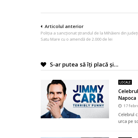
Navigare
Articolul anterior
Poliția a sancționat ștrandul de la Mihăieni din județ
în
Satu Mare cu o amendă de 2.000 de lei
articole
S-ar putea să îți placă și…
LOCALE
Celebrul
Napoca
17 febr
Celebrul 
urca pe s