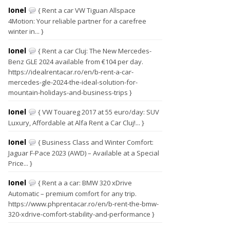
Ionel
{ Rent a car VW Tiguan Allspace
4Motion: Your reliable partner for a carefree
winter in... }
Ionel
{ Rent a car Cluj: The New Mercedes-
Benz GLE 2024 available from €104 per day.
https://idealrentacar.ro/en/b-rent-a-car-
mercedes-gle-2024-the-ideal-solution-for-
mountain-holidays-and-business-trips }
Ionel
{ VW Touareg 2017 at 55 euro/day: SUV
Luxury, Affordable at Alfa Rent a Car Cluj!... }
Ionel
{ Business Class and Winter Comfort:
Jaguar F-Pace 2023 (AWD) – Available at a Special
Price... }
Ionel
{ Rent a a car: BMW 320 xDrive
Automatic – premium comfort for any trip.
https://www.phprentacar.ro/en/b-rent-the-bmw-
320-xdrive-comfort-stability-and-performance }