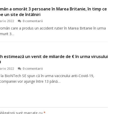
mân a omorât 3 persoane în Marea Britanie, în timp ce
pe un site de întâlniri
arie 2022
0 comentarii
român care a produs un accident rutier în Marea Britanie în urma
 murit 3…
 estimează un venit de miliarde de € în urma virusului
9
arie 2022
0 comentarii
 la BioNTech SE spun că în urma vaccinului anti-Covid-19,
e companiei vor ajunge între 13 până…
bligatorii sunt marcate cu
*