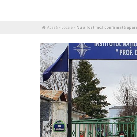
Acasă
»
Locale
»
Nu a fost încă confirmată apari