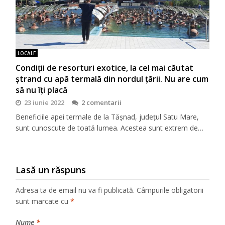
LOCALE
Condiţii de resorturi exotice, la cel mai căutat
ştrand cu apă termală din nordul ţării. Nu are cum
să nu îţi placă
23 iunie 2022
2 comentarii
Beneficiile apei termale de la Tășnad, județul Satu Mare,
sunt cunoscute de toată lumea. Acestea sunt extrem de…
Lasă un răspuns
Adresa ta de email nu va fi publicată.
Câmpurile obligatorii
sunt marcate cu
*
Nume
*