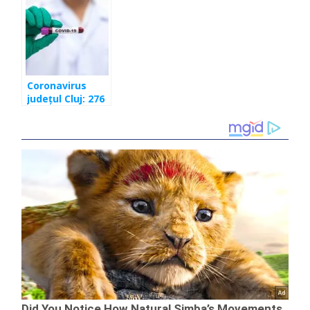
depistate în
depistate în
ultimele 24 de
ultimele 24 de
ore
ore
Coronavirus
județul Cluj: 276
de cazuri
depistate în
ultimele 24 de
ore