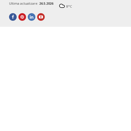
Ultima actualizare:
26.5.2026
8
°C