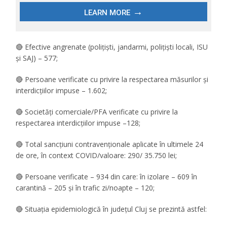
🔴 Efective angrenate (polițiști, jandarmi, polițiști locali, ISU
și SAJ) – 577;
🔴 Persoane verificate cu privire la respectarea măsurilor și
interdicțiilor impuse – 1.602;
🔴 Societăți comerciale/PFA verificate cu privire la
respectarea interdicțiilor impuse –128;
🔴 Total sancțiuni contravenționale aplicate în ultimele 24
de ore, în context COVID/valoare: 290/ 35.750 lei;
🔴 Persoane verificate – 934 din care: în izolare – 609 în
carantină – 205 și în trafic zi/noapte – 120;
🔴 Situația epidemiologică în județul Cluj se prezintă astfel: