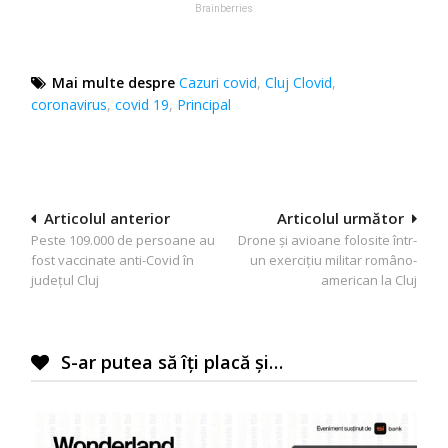
Mai multe despre
Cazuri covid
,
Cluj Clovid
,
coronavirus
,
covid 19
,
Principal
Navigare
Articolul anterior
Articolul următor
Peste 109.000 de persoane au
Drone și avioane folosite într-
în
fost vaccinate anti-Covid în
un exercițiu militar româno-
articole
județul Cluj
american la Cluj
S-ar putea să îți placă și…