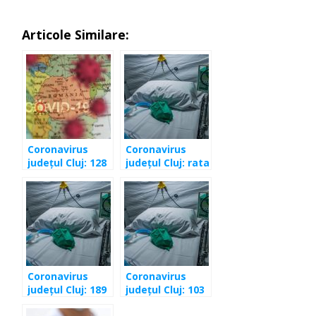
Articole Similare:
Coronavirus
Coronavirus
județul Cluj: 128
județul Cluj: rata
persoane
de incidență a
infectate în
depășit 3,50‰
ultimele 24 de
de locuitori
ore
Coronavirus
Coronavirus
județul Cluj: 189
județul Cluj: 103
de cazuri
de cazuri