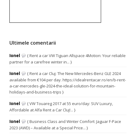
Ultimele comentarii
Ionel
{ Rent a car VW Tiguan Allspace 4Motion: Your reliable
partner for a carefree winter in... }
Ionel
{ Rent a car Cluj: The New Mercedes-Benz GLE 2024
available from €104 per day. https://idealrentacar.ro/en/b-rent-
a-car-mercedes-gle-2024-the-ideal-solution-for-mountain-
holidays-and-business-trips }
Ionel
{ VW Touareg 2017 at 55 euro/day: SUV Luxury,
Affordable at Alfa Rent a Car Cluj!... }
Ionel
{ Business Class and Winter Comfort: Jaguar F-Pace
2023 (AWD) – Available at a Special Price... }