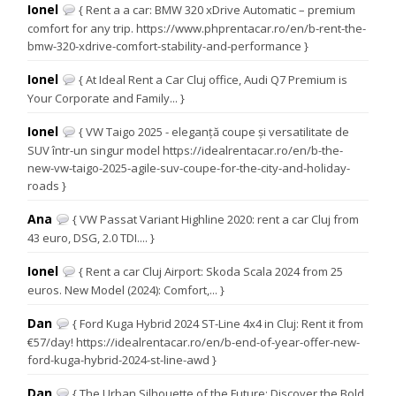
Ionel
{ Rent a a car: BMW 320 xDrive Automatic – premium
comfort for any trip. https://www.phprentacar.ro/en/b-rent-the-
bmw-320-xdrive-comfort-stability-and-performance }
Ionel
{ At Ideal Rent a Car Cluj office, Audi Q7 Premium is
Your Corporate and Family... }
Ionel
{ VW Taigo 2025 - eleganță coupe și versatilitate de
SUV într-un singur model https://idealrentacar.ro/en/b-the-
new-vw-taigo-2025-agile-suv-coupe-for-the-city-and-holiday-
roads }
Ana
{ VW Passat Variant Highline 2020: rent a car Cluj from
43 euro, DSG, 2.0 TDI.... }
Ionel
{ Rent a car Cluj Airport: Skoda Scala 2024 from 25
euros. New Model (2024): Comfort,... }
Dan
{ Ford Kuga Hybrid 2024 ST-Line 4x4 in Cluj: Rent it from
€57/day! https://idealrentacar.ro/en/b-end-of-year-offer-new-
ford-kuga-hybrid-2024-st-line-awd }
Dan
{ The Urban Silhouette of the Future: Discover the Bold