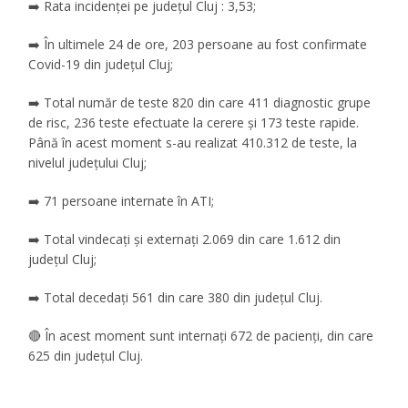
➡️ Rata incidenţei pe judeţul Cluj : 3,53;
➡️ În ultimele 24 de ore, 203 persoane au fost confirmate
Covid-19 din județul Cluj;
➡️ Total număr de teste 820 din care 411 diagnostic grupe
de risc, 236 teste efectuate la cerere și 173 teste rapide.
Până în acest moment s-au realizat 410.312 de teste, la
nivelul județului Cluj;
➡️ 71 persoane internate în ATI;
➡️ Total vindecați și externați 2.069 din care 1.612 din
județul Cluj;
➡️ Total decedați 561 din care 380 din județul Cluj.
🔴 În acest moment sunt internați 672 de pacienți, din care
625 din județul Cluj.