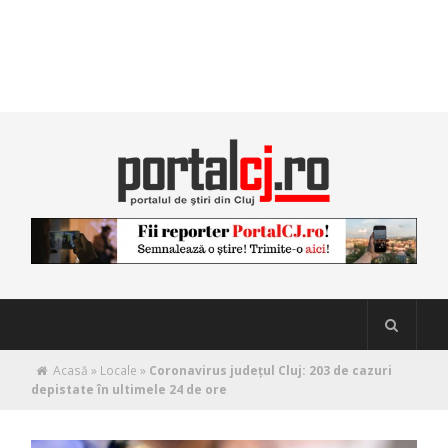
Acasă
»
Locale
»
Coronavirus județul Cluj: 203 de cazuri
depistate în ultimele 24 de ore