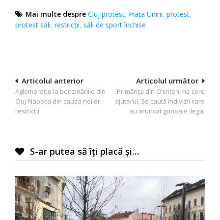
Mai multe despre
Cluj protest
,
Piața Unirii
,
protest
,
protest săli
,
restricții
,
săli de sport închise
Navigare
Articolul anterior
Articolul următor
Aglomerație la benzinăriile din
Primărița din Chinteni ne cere
în
Cluj-Napoca din cauza noilor
ajutorul. Se caută indivizii care
articole
restricții
au aruncat gunoaie ilegal
S-ar putea să îți placă și…