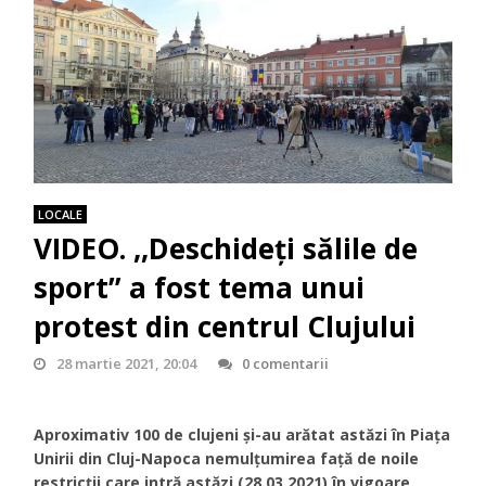
LOCALE
VIDEO. ,,Deschideți sălile de
sport” a fost tema unui
protest din centrul Clujului
28 martie 2021, 20:04
0 comentarii
Aproximativ 100 de clujeni și-au arătat astăzi în Piața
Unirii din Cluj-Napoca nemulțumirea față de noile
restricții care intră astăzi (28.03.2021) în vigoare.