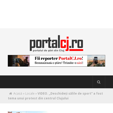
Acasă
»
Locale
»
VIDEO. ,,Deschideți sălile de sport” a fost
tema unui protest din centrul Clujului