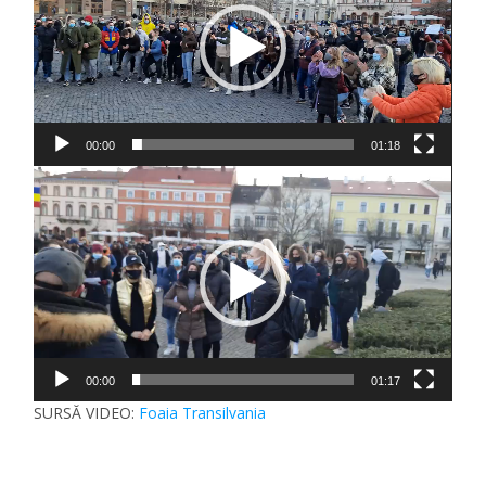
00:00
01:18
Player
video
00:00
01:17
SURSĂ VIDEO:
Foaia Transilvania