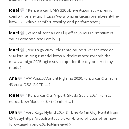
Ionel
{ Rent a a car: BMW 320 xDrive Automatic – premium
comfort for any trip. https://www.phprentacar.ro/en/b-rent-the-
bmw-320-xdrive-comfort-stability-and-performance }
Ionel
{ At Ideal Rent a Car Cluj office, Audi Q7 Premium is
Your Corporate and Family... }
Ionel
{ VW Taigo 2025 - eleganță coupe și versatilitate de
SUV într-un singur model https://idealrentacar.ro/en/b-the-
new-vw-taigo-2025-agile-suv-coupe-for-the-city-and-holiday-
roads }
Ana
{ VW Passat Variant Highline 2020: rent a car Cluj from
43 euro, DSG, 2.0 TDI.... }
Ionel
{ Rent a car Cluj Airport: Skoda Scala 2024 from 25
euros. New Model (2024): Comfort,... }
Dan
{ Ford Kuga Hybrid 2024 ST-Line 4x4 in Cluj: Rent it from
€57/day! https://idealrentacar.ro/en/b-end-of-year-offer-new-
ford-kuga-hybrid-2024-st-line-awd }