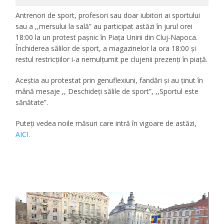
Antrenori de sport, profesori sau doar iubitori ai sportului
sau a ,,mersului la sală” au participat astăzi în jurul orei
18:00 la un protest pașnic în Piața Unirii din Cluj-Napoca.
Închiderea sălilor de sport, a magazinelor la ora 18:00 și
restul restricțiilor i-a nemulțumit pe clujenii prezenți în piață.
Aceștia au protestat prin genuflexiuni, fandări și au ținut în
mână mesaje ,, Deschideți sălile de sport”, ,,Sportul este
sănătate”.
Puteți vedea noile măsuri care intră în vigoare de astăzi,
AICI.
Player
video