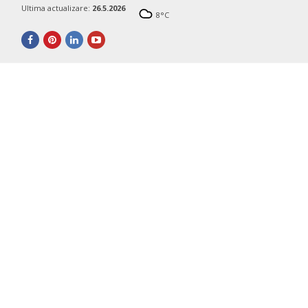
Ultima actualizare:
26.5.2026
8
°C