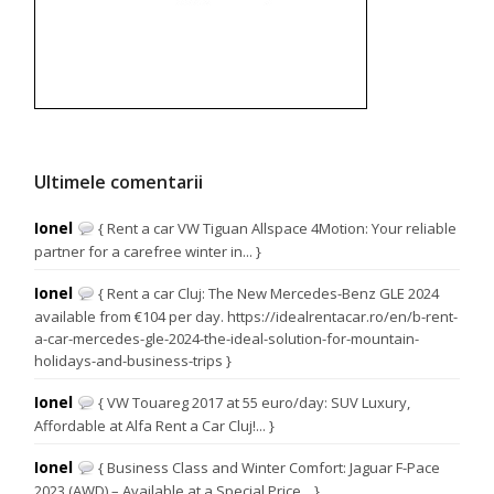
Ultimele comentarii
Ionel
{ Rent a car VW Tiguan Allspace 4Motion: Your reliable
partner for a carefree winter in... }
Ionel
{ Rent a car Cluj: The New Mercedes-Benz GLE 2024
available from €104 per day. https://idealrentacar.ro/en/b-rent-
a-car-mercedes-gle-2024-the-ideal-solution-for-mountain-
holidays-and-business-trips }
Ionel
{ VW Touareg 2017 at 55 euro/day: SUV Luxury,
Affordable at Alfa Rent a Car Cluj!... }
Ionel
{ Business Class and Winter Comfort: Jaguar F-Pace
2023 (AWD) – Available at a Special Price... }