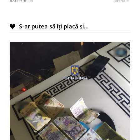
articole
42.000 de lei
ultima zi.
S-ar putea să îți placă și…