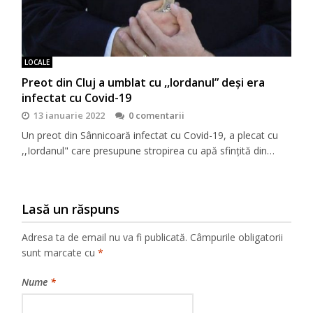
LOCALE
Preot din Cluj a umblat cu ,,Iordanul” deși era
infectat cu Covid-19
13 ianuarie 2022
0 comentarii
Un preot din Sânnicoară infectat cu Covid-19, a plecat cu
,,Iordanul" care presupune stropirea cu apă sfințită din…
Lasă un răspuns
Adresa ta de email nu va fi publicată.
Câmpurile obligatorii
sunt marcate cu
*
Nume
*