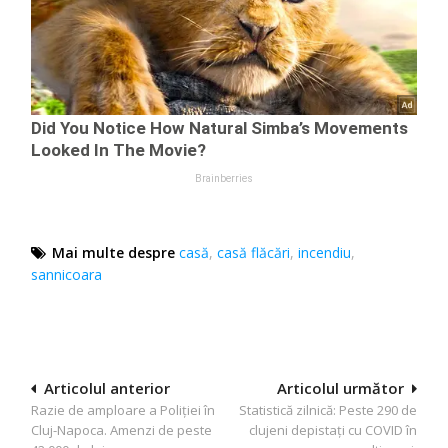
Mai multe despre
casă
,
casă flăcări
,
incendiu
,
sannicoara
Navigare
Articolul anterior
Articolul următor
Razie de amploare a Poliției în
Statistică zilnică: Peste 290 de
în
Cluj-Napoca. Amenzi de peste
clujeni depistați cu COVID în