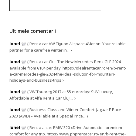
Ultimele comentarii
Ionel
{ Rent a car VW Tiguan Allspace 4Motion: Your reliable
partner for a carefree winter in... }
Ionel
{ Rent a car Cluj: The New Mercedes-Benz GLE 2024
available from €104 per day. https://idealrentacar.ro/en/b-rent-
a-car-mercedes-gle-2024-the-ideal-solution-for-mountain-
holidays-and-business-trips }
Ionel
{ VW Touareg 2017 at 55 euro/day: SUV Luxury,
Affordable at Alfa Rent a Car Cluj!... }
Ionel
{ Business Class and Winter Comfort: Jaguar F-Pace
2023 (AWD) – Available at a Special Price... }
Ionel
{ Rent a a car: BMW 320 xDrive Automatic – premium
comfort for any trip. https://www.phprentacar.ro/en/b-rent-the-