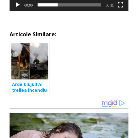
00:00
00:11
Articole Similare:
Arde Clujul! Al
treilea incendiu
în câteva ore.
Acum arde o
casă în
Sânnicoară