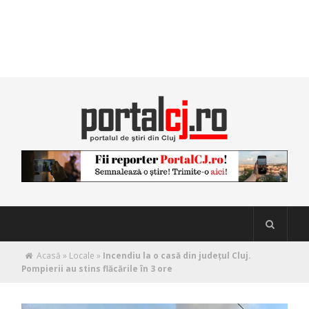
Acasă
»
Locale
»
Incendiu la o casă din județul Cluj.
Pompierii au stins flăcările în 3 ore