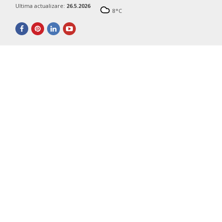
Ultima actualizare:
26.5.2026
8
°C