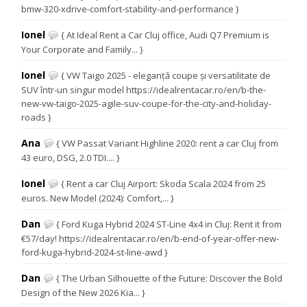
bmw-320-xdrive-comfort-stability-and-performance }
Ionel
{ At Ideal Rent a Car Cluj office, Audi Q7 Premium is
Your Corporate and Family... }
Ionel
{ VW Taigo 2025 - eleganță coupe și versatilitate de
SUV într-un singur model https://idealrentacar.ro/en/b-the-
new-vw-taigo-2025-agile-suv-coupe-for-the-city-and-holiday-
roads }
Ana
{ VW Passat Variant Highline 2020: rent a car Cluj from
43 euro, DSG, 2.0 TDI.... }
Ionel
{ Rent a car Cluj Airport: Skoda Scala 2024 from 25
euros. New Model (2024): Comfort,... }
Dan
{ Ford Kuga Hybrid 2024 ST-Line 4x4 in Cluj: Rent it from
€57/day! https://idealrentacar.ro/en/b-end-of-year-offer-new-
ford-kuga-hybrid-2024-st-line-awd }
Dan
{ The Urban Silhouette of the Future: Discover the Bold
Design of the New 2026 Kia... }