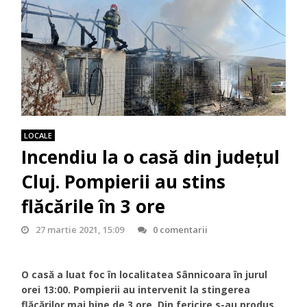
LOCALE
Incendiu la o casă din județul
Cluj. Pompierii au stins
flăcările în 3 ore
27 martie 2021, 15:09
0 comentarii
O casă a luat foc în localitatea Sânnicoara în jurul
orei 13:00. Pompierii au intervenit la stingerea
flăcărilor mai bine de 3 ore. Din fericire s-au produs