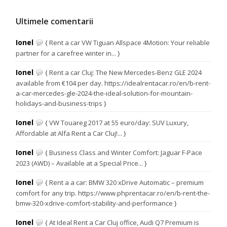
Ultimele comentarii
Ionel
{ Rent a car VW Tiguan Allspace 4Motion: Your reliable
partner for a carefree winter in... }
Ionel
{ Rent a car Cluj: The New Mercedes-Benz GLE 2024
available from €104 per day. https://idealrentacar.ro/en/b-rent-
a-car-mercedes-gle-2024-the-ideal-solution-for-mountain-
holidays-and-business-trips }
Ionel
{ VW Touareg 2017 at 55 euro/day: SUV Luxury,
Affordable at Alfa Rent a Car Cluj!... }
Ionel
{ Business Class and Winter Comfort: Jaguar F-Pace
2023 (AWD) – Available at a Special Price... }
Ionel
{ Rent a a car: BMW 320 xDrive Automatic – premium
comfort for any trip. https://www.phprentacar.ro/en/b-rent-the-
bmw-320-xdrive-comfort-stability-and-performance }
Ionel
{ At Ideal Rent a Car Cluj office, Audi Q7 Premium is