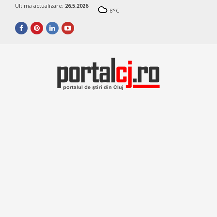
Ultima actualizare:
26.5.2026
8
°C