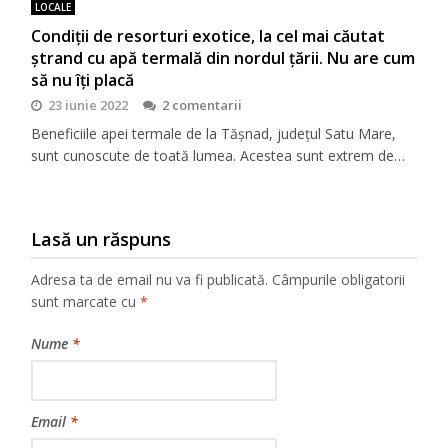
LOCALE
Condiţii de resorturi exotice, la cel mai căutat
ştrand cu apă termală din nordul ţării. Nu are cum
să nu îţi placă
23 iunie 2022
2 comentarii
Beneficiile apei termale de la Tășnad, județul Satu Mare,
sunt cunoscute de toată lumea. Acestea sunt extrem de…
Lasă un răspuns
Adresa ta de email nu va fi publicată.
Câmpurile obligatorii
sunt marcate cu
*
Nume
*
Email
*