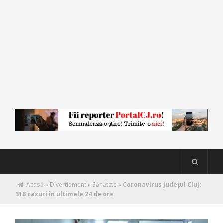
Acasă
»
Divertisment
»
Sănătate
»
Coronavirus județul Cluj:
318 cazuri în ultimele 24 de ore