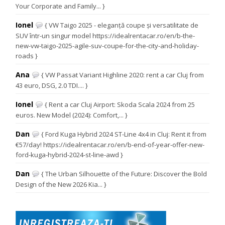
Your Corporate and Family... }
Ionel
{ VW Taigo 2025 - eleganță coupe și versatilitate de
SUV într-un singur model https://idealrentacar.ro/en/b-the-
new-vw-taigo-2025-agile-suv-coupe-for-the-city-and-holiday-
roads }
Ana
{ VW Passat Variant Highline 2020: rent a car Cluj from
43 euro, DSG, 2.0 TDI.... }
Ionel
{ Rent a car Cluj Airport: Skoda Scala 2024 from 25
euros. New Model (2024): Comfort,... }
Dan
{ Ford Kuga Hybrid 2024 ST-Line 4x4 in Cluj: Rent it from
€57/day! https://idealrentacar.ro/en/b-end-of-year-offer-new-
ford-kuga-hybrid-2024-st-line-awd }
Dan
{ The Urban Silhouette of the Future: Discover the Bold
Design of the New 2026 Kia... }