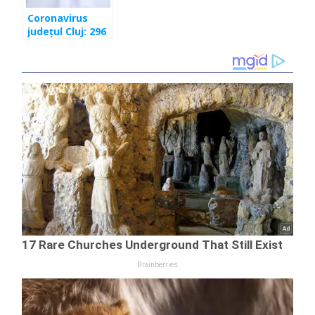
Coronavirus
județul Cluj: 296
de cazuri
depistate în
ultimele 24 de
ore