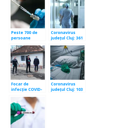
Peste 700 de
Coronavirus
persoane
județul Cluj: 361
decedate din
de cazuri în
cauza Covid-19
ultimele 24 de
în județul Cluj
ore
Focar de
Coronavirus
infecție COVID-
județul Cluj: 103
19 într-o
de cazuri
localitate din
depistate în
Cluj
ultimele 24 de
ore