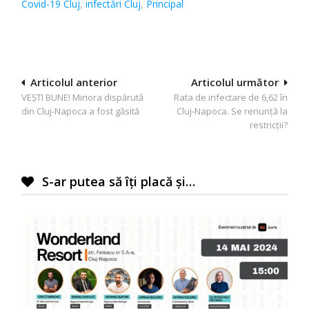
Covid-19 Cluj
,
infectări Cluj
,
Principal
Navigare
Articolul anterior
Articolul următor
VEȘTI BUNE! Minora dispărută
Rata de infectare de 6,62 în
în
din Cluj-Napoca a fost găsită
Cluj-Napoca. Se renunță la
articole
restricții?
S-ar putea să îți placă și…