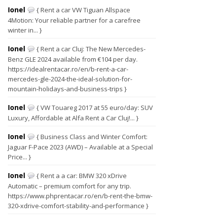
Ionel
{ Rent a car VW Tiguan Allspace
4Motion: Your reliable partner for a carefree
winter in... }
Ionel
{ Rent a car Cluj: The New Mercedes-
Benz GLE 2024 available from €104 per day.
https://idealrentacar.ro/en/b-rent-a-car-
mercedes-gle-2024-the-ideal-solution-for-
mountain-holidays-and-business-trips }
Ionel
{ VW Touareg 2017 at 55 euro/day: SUV
Luxury, Affordable at Alfa Rent a Car Cluj!... }
Ionel
{ Business Class and Winter Comfort:
Jaguar F-Pace 2023 (AWD) – Available at a Special
Price... }
Ionel
{ Rent a a car: BMW 320 xDrive
Automatic – premium comfort for any trip.
https://www.phprentacar.ro/en/b-rent-the-bmw-
320-xdrive-comfort-stability-and-performance }