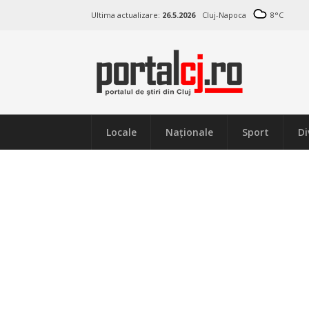
Ultima actualizare:
26.5.2026
Cluj-Napoca
8
°C
Locale
Naţionale
Sport
Di