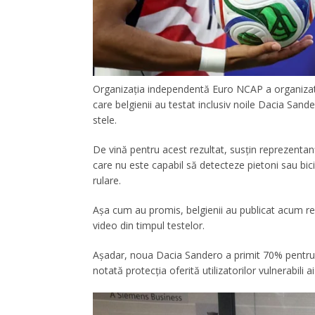
Organizația independentă Euro NCAP a organizat 
care belgienii au testat inclusiv noile Dacia Sa
stele.
De vină pentru acest rezultat, susțin reprezenta
care nu este capabil să detecteze pietoni sau bici
rulare.
Așa cum au promis, belgienii au publicat acum rezu
video din timpul testelor.
Așadar, noua Dacia Sandero a primit 70% pentru p
notată protecția oferită utilizatorilor vulnerabili 