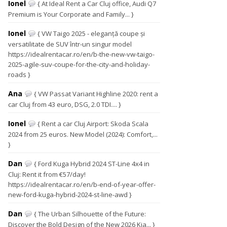
Ionel
{ At Ideal Rent a Car Cluj office, Audi Q7
Premium is Your Corporate and Family... }
Ionel
{ VW Taigo 2025 - eleganță coupe și
versatilitate de SUV într-un singur model
https://idealrentacar.ro/en/b-the-new-vw-taigo-
2025-agile-suv-coupe-for-the-city-and-holiday-
roads }
Ana
{ VW Passat Variant Highline 2020: rent a
car Cluj from 43 euro, DSG, 2.0 TDI.... }
Ionel
{ Rent a car Cluj Airport: Skoda Scala
2024 from 25 euros. New Model (2024): Comfort,...
}
Dan
{ Ford Kuga Hybrid 2024 ST-Line 4x4 in
Cluj: Rent it from €57/day!
https://idealrentacar.ro/en/b-end-of-year-offer-
new-ford-kuga-hybrid-2024-st-line-awd }
Dan
{ The Urban Silhouette of the Future:
Discover the Bold Design of the New 2026 Kia... }