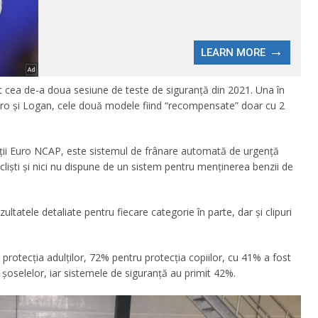
cea de-a doua sesiune de teste de siguranță din 2021. Una în
ndero și Logan, cele două modele fiind “recompensate” doar cu 2
nții Euro NCAP, este sistemul de frânare automată de urgență
cliști și nici nu dispune de un sistem pentru menținerea benzii de
ltatele detaliate pentru fiecare categorie în parte, dar și clipuri
rotecția adulților, 72% pentru protecția copiilor, cu 41% a fost
ai șoselelor, iar sistemele de siguranță au primit 42%.