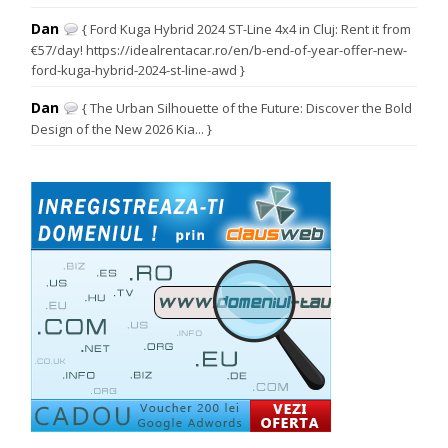
Dan
{ Ford Kuga Hybrid 2024 ST-Line 4x4 in Cluj: Rent it from
€57/day! https://idealrentacar.ro/en/b-end-of-year-offer-new-
ford-kuga-hybrid-2024-st-line-awd }
Dan
{ The Urban Silhouette of the Future: Discover the Bold
Design of the New 2026 Kia... }