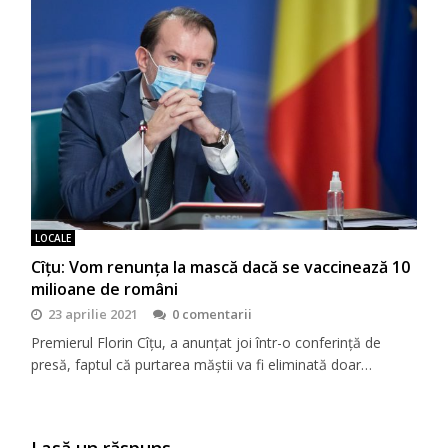
LOCALE
Cîțu: Vom renunța la mască dacă se vaccinează 10
milioane de români
23 aprilie 2021
0 comentarii
Premierul Florin Cîțu, a anunțat joi într-o conferință de
presă, faptul că purtarea măștii va fi eliminată doar…