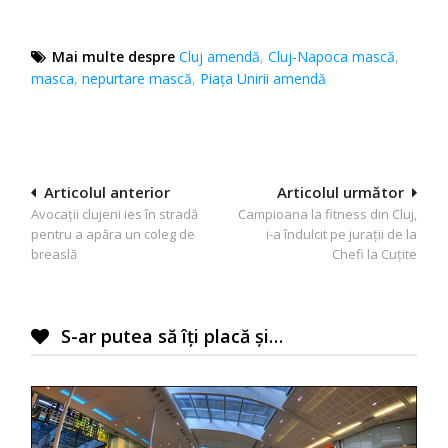
Mai multe despre
Cluj amendă
,
Cluj-Napoca mască
,
masca
,
nepurtare mască
,
Piața Unirii amendă
Navigare
Articolul anterior
Articolul următor
Avocații clujeni ies în stradă
Campioana la fitness din Cluj,
în
pentru a apăra un coleg de
i-a îndulcit pe jurații de la
articole
breaslă
Chefi la Cuțite
S-ar putea să îți placă și…