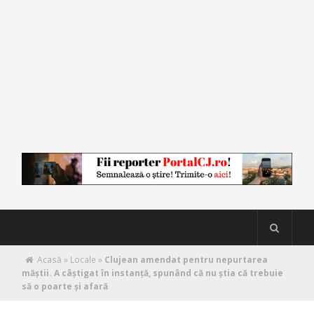
Acasă
»
Locale
»
Clujean amendat pentru nepurtarea
măștii. A câștigat în instanță, spunând că nu știa că trebuie
să o poarte și afară