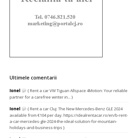
Ultimele comentarii
Ionel
{ Rent a car VW Tiguan Allspace 4Motion: Your reliable
partner for a carefree winter in... }
Ionel
{ Rent a car Cluj: The New Mercedes-Benz GLE 2024
available from €104 per day. https://idealrentacar.ro/en/b-rent-
a-car-mercedes-gle-2024-the-ideal-solution-for-mountain-
holidays-and-business-trips }