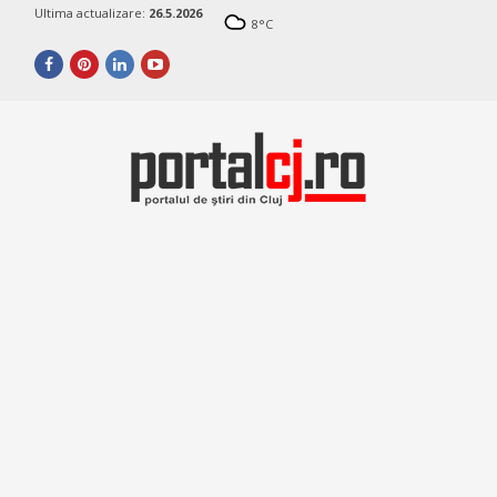
Ultima actualizare:
26.5.2026
8
°C