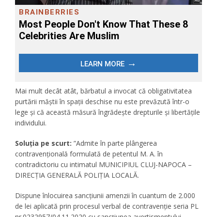
Mai mult decât atât, bărbatul a invocat că obligativitatea
purtării măștii în spații deschise nu este prevăzută într-o
lege și că această măsură îngrădește drepturile și libertățile
individului.
Soluția pe scurt:
”
Admite în parte plângerea
contravențională formulată de petentul M. A. în
contradictoriu cu intimatul MUNICIPIUL CLUJ-NAPOCA –
DIRECȚIA GENERALĂ POLIȚIA LOCALĂ.
Dispune înlocuirea sancțiunii amenzii în cuantum de 2.000
de lei aplicată prin procesul verbal de contravenție seria PL
nr.0232957/04.11.2020 cu sancțiunea avertismentului.