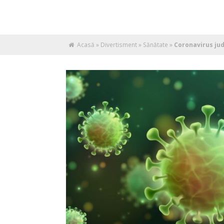
Acasă
»
Divertisment
»
Sănătate
»
Coronavirus jude