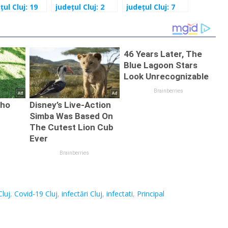
țul Cluj: 19
județul Cluj: 2
județul Cluj: 7
soane
cazuri în
cazuri în
ctate în
ultimele 24 de
ultimele 24 de
mele 24 de
ore
ore
Cluj
,
Covid-19 Cluj
,
infectări Cluj
,
infectati
,
Principal