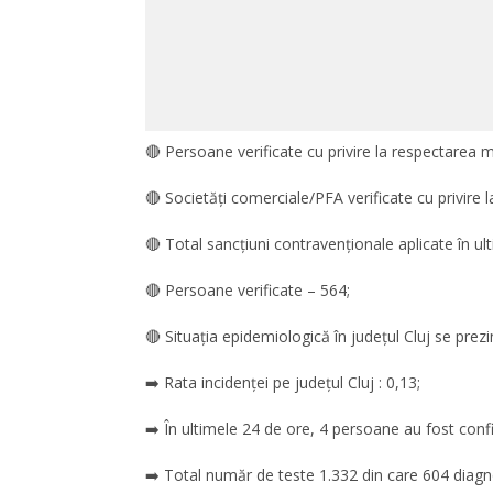
🔴 Persoane verificate cu privire la respectarea mă
🔴 Societăți comerciale/PFA verificate cu privire l
🔴 Total sancțiuni contravenționale aplicate în ul
🔴 Persoane verificate – 564;
🔴 Situația epidemiologică în județul Cluj se prezi
➡️ Rata incidenței pe județul Cluj : 0,13;
➡️ În ultimele 24 de ore, 4 persoane au fost conf
➡️ Total număr de teste 1.332 din care 604 diagno