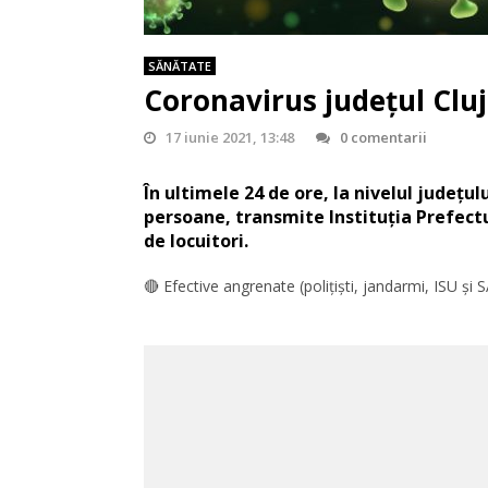
SĂNĂTATE
Coronavirus județul Cluj:
17 iunie 2021, 13:48
0 comentarii
În ultimele 24 de ore, la nivelul județul
persoane, transmite Instituția Prefectur
de locuitori.
🔴 Efective angrenate (polițiști, jandarmi, ISU și S