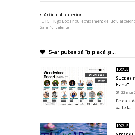
Navigare
Articolul anterior
FOTO. Hugo Boc’s noul echipament de lucru al celor 
în
Sala Polivalentă
articole
S-ar putea să îți placă și…
LOCALE
Succes 
Bank”
22 mai 
Pe data de
parte la…
LOCALE
Ștrandul