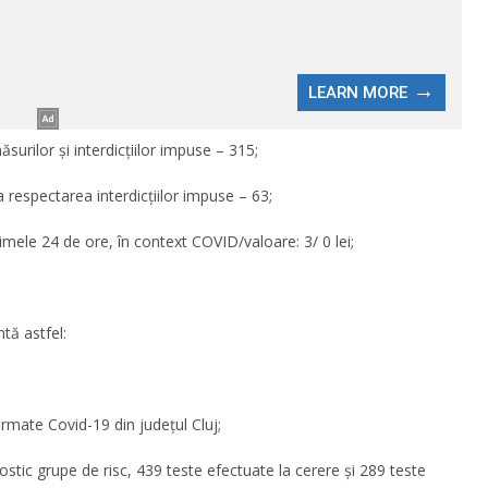
surilor și interdicțiilor impuse – 315;
a respectarea interdicțiilor impuse – 63;
timele 24 de ore, în context COVID/valoare: 3/ 0 lei;
ntă astfel:
irmate Covid-19 din județul Cluj;
stic grupe de risc, 439 teste efectuate la cerere și 289 teste