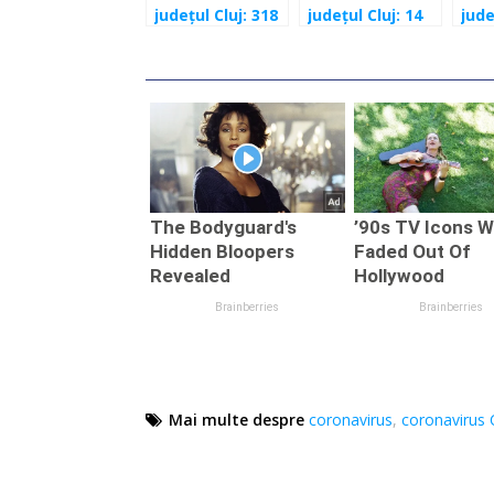
județul Cluj: 318
județul Cluj: 14
jude
cazuri în
depistate
per
ultimele 24 de
pozitiv în
infe
ore
ultimele 24 de
ulti
ore
ore
Mai multe despre
coronavirus
,
coronavirus 