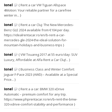
Ionel
{ Rent a car VW Tiguan Allspace
4Motion: Your reliable partner for a carefree
winter in... }
Ionel
{ Rent a car Cluj: The New Mercedes-
Benz GLE 2024 available from €104 per day.
https://idealrentacar.ro/en/b-rent-a-car-
mercedes-gle-2024-the-ideal-solution-for-
mountain-holidays-and-business-trips }
Ionel
{ VW Touareg 2017 at 55 euro/day: SUV
Luxury, Affordable at Alfa Rent a Car Cluj!... }
Ionel
{ Business Class and Winter Comfort:
Jaguar F-Pace 2023 (AWD) – Available at a Special
Price... }
Ionel
{ Rent a a car: BMW 320 xDrive
Automatic – premium comfort for any trip.
https://www.phprentacar.ro/en/b-rent-the-bmw-
320-xdrive-comfort-stability-and-performance }