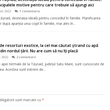
ncipalele motive pentru care trebuie să ajungi aici
st 2022
1 comentariu
ășnad, destinația ideală pentru concediul în familie. Planificarea
r după apariția unui copil în familie, mai ales în…
 de resorturi exotice, la cel mai căutat ştrand cu apă
din nordul ţării. Nu are cum să nu îţi placă
e 2022
2 comentarii
le apei termale de la Tășnad, județul Satu Mare, sunt cunoscute de
ea. Acestea sunt extrem de…
bligatorii sunt marcate cu
*