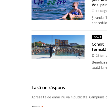
Vezi pri
18 augu
Ștrandul T
concediilo
LOCALE
Condiţii
termală 
23 iuni
Beneficii
toată lum
Lasă un răspuns
Adresa ta de email nu va fi publicată.
Câmpurile o