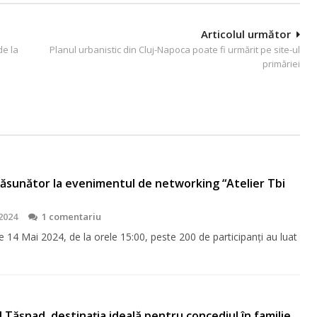
Articolul următor
de la
Planul urbanistic din Cluj-Napoca poate fi urmărit pe site-ul
primăriei
răsunător la evenimentul de networking “Atelier Tbi
2024
1 comentariu
 14 Mai 2024, de la orele 15:00, peste 200 de participanți au luat
 Tășnad, destinația ideală pentru concediul în familie.