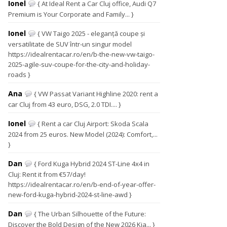
Ionel
{ At Ideal Rent a Car Cluj office, Audi Q7
Premium is Your Corporate and Family... }
Ionel
{ VW Taigo 2025 - eleganță coupe și
versatilitate de SUV într-un singur model
https://idealrentacar.ro/en/b-the-new-vw-taigo-
2025-agile-suv-coupe-for-the-city-and-holiday-
roads }
Ana
{ VW Passat Variant Highline 2020: rent a
car Cluj from 43 euro, DSG, 2.0 TDI.... }
Ionel
{ Rent a car Cluj Airport: Skoda Scala
2024 from 25 euros. New Model (2024): Comfort,...
}
Dan
{ Ford Kuga Hybrid 2024 ST-Line 4x4 in
Cluj: Rent it from €57/day!
https://idealrentacar.ro/en/b-end-of-year-offer-
new-ford-kuga-hybrid-2024-st-line-awd }
Dan
{ The Urban Silhouette of the Future:
Discover the Bold Design of the New 2026 Kia... }