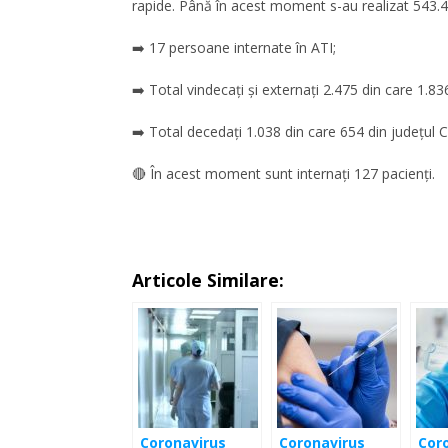
rapide. Până în acest moment s-au realizat 543.468
➡️ 17 persoane internate în ATI;
➡️ Total vindecați și externați 2.475 din care 1.836
➡️ Total decedați 1.038 din care 654 din județul Cl
🔴 În acest moment sunt internați 127 pacienți.
Articole Similare:
Coronavirus
Coronavirus
Cor