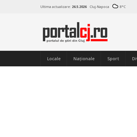
Ultima actualizare:
26.5.2026
Cluj-Napoca
8
°C
Locale
Naţionale
Sport
Di