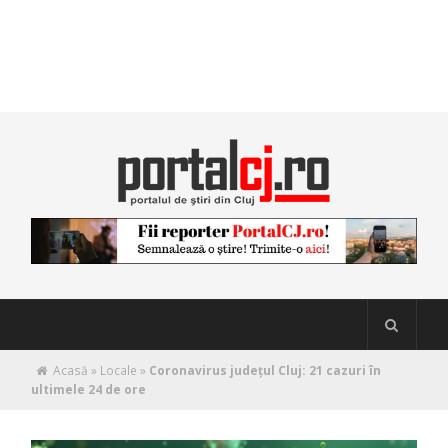
Acasă
»
Locale
»
Coronavirus județul Cluj: 21 cazuri în
ultimele 24 de ore