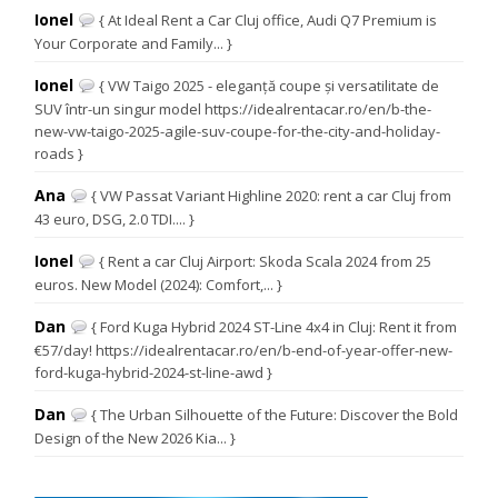
Ionel
{ At Ideal Rent a Car Cluj office, Audi Q7 Premium is
Your Corporate and Family... }
Ionel
{ VW Taigo 2025 - eleganță coupe și versatilitate de
SUV într-un singur model https://idealrentacar.ro/en/b-the-
new-vw-taigo-2025-agile-suv-coupe-for-the-city-and-holiday-
roads }
Ana
{ VW Passat Variant Highline 2020: rent a car Cluj from
43 euro, DSG, 2.0 TDI.... }
Ionel
{ Rent a car Cluj Airport: Skoda Scala 2024 from 25
euros. New Model (2024): Comfort,... }
Dan
{ Ford Kuga Hybrid 2024 ST-Line 4x4 in Cluj: Rent it from
€57/day! https://idealrentacar.ro/en/b-end-of-year-offer-new-
ford-kuga-hybrid-2024-st-line-awd }
Dan
{ The Urban Silhouette of the Future: Discover the Bold
Design of the New 2026 Kia... }