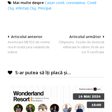
Mai multe despre
Cazuri covid
,
coronavirus
,
Covid
Cluj
,
infectați Cluj
,
Principal
Navigare
Articolul anterior
Articolul următor
Avertizare METEO de vreme
Cîmpeanu. Tezele de doctorat
în
rea în toată țara valabilă de
eliberate în ultimii 30 de ani
articole
mâine
vor fi verificate
S-ar putea să îți placă și…