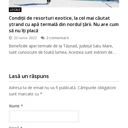
LOCALE
Condiţii de resorturi exotice, la cel mai căutat
ştrand cu apă termală din nordul ţării. Nu are cum
să nu îţi placă
23 iunie 2022
2 comentarii
Beneficiile apei termale de la Tășnad, județul Satu Mare,
sunt cunoscute de toată lumea. Acestea sunt extrem de…
Lasă un răspuns
Adresa ta de email nu va fi publicată.
Câmpurile obligatorii
sunt marcate cu
*
Nume
*