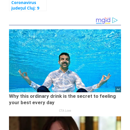
Coronavirus
județul Cluj: 9
cazuri în
ultimele 24 de
ore