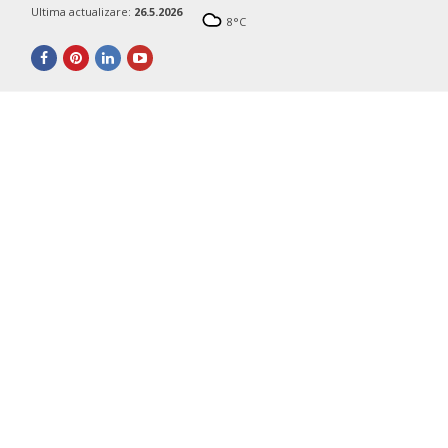
Ultima actualizare:
26.5.2026
8
°C