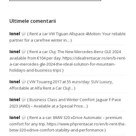
Ultimele comentarii
Ionel
{ Rent a car VW Tiguan Allspace 4Motion: Your reliable
partner for a carefree winter in... }
Ionel
{ Rent a car Cluj: The New Mercedes-Benz GLE 2024
available from €104 per day. https://idealrentacar.ro/en/b-rent-
a-car-mercedes-gle-2024-the-ideal-solution-for-mountain-
holidays-and-business-trips }
Ionel
{ VW Touareg 2017 at 55 euro/day: SUV Luxury,
Affordable at Alfa Rent a Car Cluj!... }
Ionel
{ Business Class and Winter Comfort: Jaguar F-Pace
2023 (AWD) – Available at a Special Price... }
Ionel
{ Rent a a car: BMW 320 xDrive Automatic – premium
comfort for any trip. https://www.phprentacar.ro/en/b-rent-the-
bmw-320-xdrive-comfort-stability-and-performance }