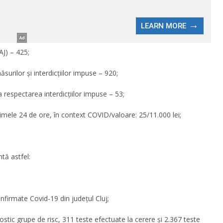
AJ) – 425;
surilor și interdicțiilor impuse – 920;
a respectarea interdicțiilor impuse – 53;
timele 24 de ore, în context COVID/valoare: 25/11.000 lei;
ntă astfel:
nfirmate Covid-19 din județul Cluj;
stic grupe de risc, 311 teste efectuate la cerere și 2.367 teste