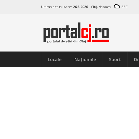
Ultima actualizare:
26.5.2026
Cluj-Napoca
8
°C
Locale
Naţionale
Sport
Di