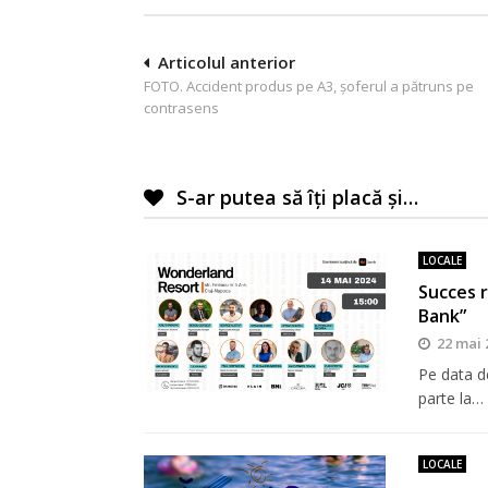
Navigare
Articolul anterior
FOTO. Accident produs pe A3, șoferul a pătruns pe
în
contrasens
articole
S-ar putea să îți placă și…
LOCALE
Succes 
Bank”
22 mai 
Pe data de
parte la…
LOCALE