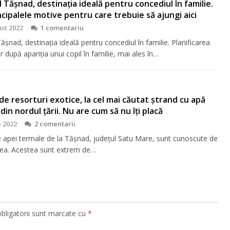
 Tășnad, destinația ideală pentru concediul în familie.
ncipalele motive pentru care trebuie să ajungi aici
st 2022
1 comentariu
ășnad, destinația ideală pentru concediul în familie. Planificarea
r după apariția unui copil în familie, mai ales în…
 de resorturi exotice, la cel mai căutat ştrand cu apă
din nordul ţării. Nu are cum să nu îţi placă
e 2022
2 comentarii
le apei termale de la Tășnad, județul Satu Mare, sunt cunoscute de
ea. Acestea sunt extrem de…
bligatorii sunt marcate cu
*