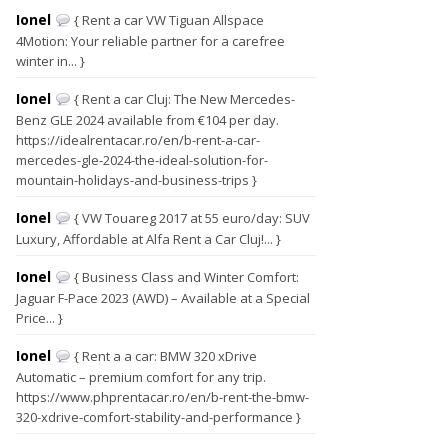
Ionel
{ Rent a car VW Tiguan Allspace
4Motion: Your reliable partner for a carefree
winter in... }
Ionel
{ Rent a car Cluj: The New Mercedes-
Benz GLE 2024 available from €104 per day.
https://idealrentacar.ro/en/b-rent-a-car-
mercedes-gle-2024-the-ideal-solution-for-
mountain-holidays-and-business-trips }
Ionel
{ VW Touareg 2017 at 55 euro/day: SUV
Luxury, Affordable at Alfa Rent a Car Cluj!... }
Ionel
{ Business Class and Winter Comfort:
Jaguar F-Pace 2023 (AWD) – Available at a Special
Price... }
Ionel
{ Rent a a car: BMW 320 xDrive
Automatic – premium comfort for any trip.
https://www.phprentacar.ro/en/b-rent-the-bmw-
320-xdrive-comfort-stability-and-performance }