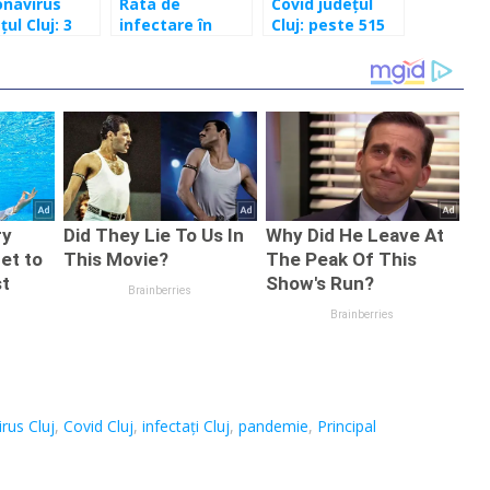
onavirus
Rata de
Covid județul
țul Cluj: 3
infectare în
Cluj: peste 515
ri în
județul Cluj este
de infectați în
mele 24 de
în continuă
ultimele 24 de
creștere
ore
rus Cluj
,
Covid Cluj
,
infectați Cluj
,
pandemie
,
Principal