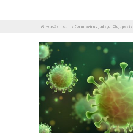
Acasă
»
Locale
»
Coronavirus județul Cluj: peste 