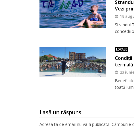
Ștrandul
Vezi pri
18 augu
Ștrandul T
concediilo
LOCALE
Condiţii
termală 
23 iuni
Beneficii
toată lum
Lasă un răspuns
Adresa ta de email nu va fi publicată.
Câmpurile o