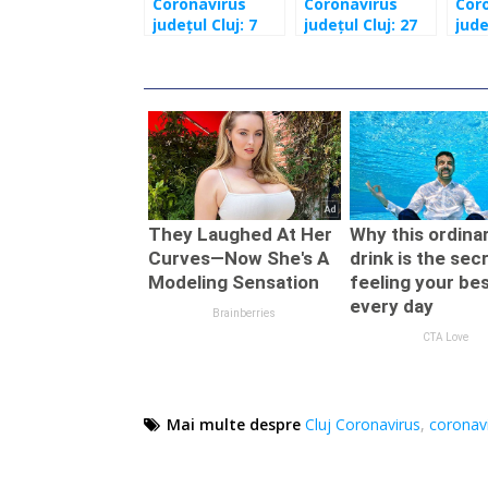
Coronavirus
Coronavirus
Cor
județul Cluj: 7
județul Cluj: 27
jude
cazuri în
cazuri în
cazu
ultimele 24 de
ultimele 24 de
ulti
ore
ore
ore
Mai multe despre
Cluj Coronavirus
,
coronavi