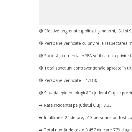
🔴 Efective angrenate (polițiști, jandarmi, ISU și S
🔴 Persoane verificate cu privire la respectarea mă
🔴 Societăți comerciale/PFA verificate cu privire l
🔴 Total sancțiuni contravenționale aplicate în ul
🔴 Persoane verificate – 1.113;
🔴 Situația epidemiologică în județul Cluj se prezi
➡️ Rata incidenței pe județul Cluj : 8,33;
➡️ În ultimele 24 de ore, 513 persoane au fost co
➡️ Total număr de teste 3.457 din care 779 diagno