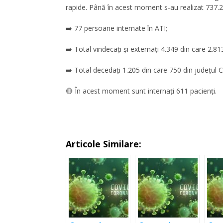
rapide. Până în acest moment s-au realizat 737.241
➡️ 77 persoane internate în ATI;
➡️ Total vindecați și externați 4.349 din care 2.813
➡️ Total decedați 1.205 din care 750 din județul Cl
🔴 În acest moment sunt internați 611 pacienți.
Articole Similare: