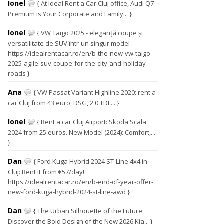
Ionel
{ At Ideal Rent a Car Cluj office, Audi Q7
Premium is Your Corporate and Family... }
Ionel
{ VW Taigo 2025 - eleganță coupe și
versatilitate de SUV într-un singur model
https://idealrentacar.ro/en/b-the-new-vw-taigo-
2025-agile-suv-coupe-for-the-city-and-holiday-
roads }
Ana
{ VW Passat Variant Highline 2020: rent a
car Cluj from 43 euro, DSG, 2.0 TDI.... }
Ionel
{ Rent a car Cluj Airport: Skoda Scala
2024 from 25 euros. New Model (2024): Comfort,...
}
Dan
{ Ford Kuga Hybrid 2024 ST-Line 4x4 in
Cluj: Rent it from €57/day!
https://idealrentacar.ro/en/b-end-of-year-offer-
new-ford-kuga-hybrid-2024-st-line-awd }
Dan
{ The Urban Silhouette of the Future:
Discover the Bold Design of the New 2026 Kia... }