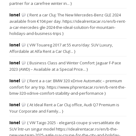
partner for a carefree winter in... }
Ionel
{ Rent a car Cluj: The New Mercedes-Benz GLE 2024
available from €104 per day. https://idealrentacar.ro/en/b-rent-
a-car-mercedes-gle-2024-the-ideal-solution-for-mountain-
holidays-and-business-trips }
Ionel
{ VW Touareg 2017 at 55 euro/day: SUV Luxury,
Affordable at Alfa Rent a Car Cluj!... }
Ionel
{ Business Class and Winter Comfort: Jaguar F-Pace
2023 (AWD) – Available at a Special Price... }
Ionel
{ Rent a a car: BMW 320 xDrive Automatic – premium
comfort for any trip. https://www.phprentacar.ro/en/b-rent-the-
bmw-320-xdrive-comfort-stability-and-performance }
Ionel
{ At Ideal Rent a Car Cluj office, Audi Q7 Premium is
Your Corporate and Family... }
Ionel
{ VW Taigo 2025 - eleganță coupe și versatilitate de
SUV într-un singur model https://idealrentacar.ro/en/b-the-
new-vw-taigo-2025-agile-suv-coupe-for-the-city-and-holiday-