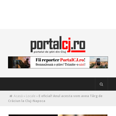
Acasă
»
Locale
»
E oficial! Anul acesta vom avea Târg de
Crăciun la Cluj-Napoca