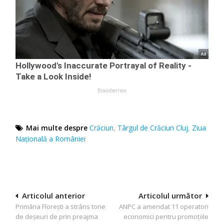
Mai multe despre
Crăciun
,
Târgul de Crăciun Cluj
,
Ziua
Națională a României
Navigare
Articolul anterior
Articolul următor
Primăria Florești a strâns tone
ANPC a amendat 11 operatori
în
de deșeuri de prin preajma
economici pentru promoțiile