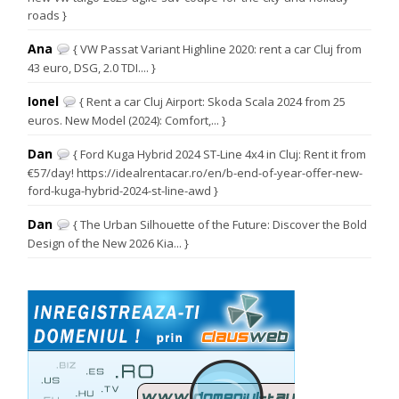
roads }
Ana
{ VW Passat Variant Highline 2020: rent a car Cluj from
43 euro, DSG, 2.0 TDI.... }
Ionel
{ Rent a car Cluj Airport: Skoda Scala 2024 from 25
euros. New Model (2024): Comfort,... }
Dan
{ Ford Kuga Hybrid 2024 ST-Line 4x4 in Cluj: Rent it from
€57/day! https://idealrentacar.ro/en/b-end-of-year-offer-new-
ford-kuga-hybrid-2024-st-line-awd }
Dan
{ The Urban Silhouette of the Future: Discover the Bold
Design of the New 2026 Kia... }