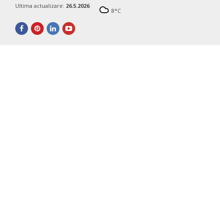
Ultima actualizare:
26.5.2026
8
°C