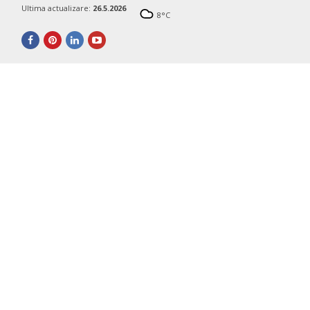
Ultima actualizare:
26.5.2026
8
°C