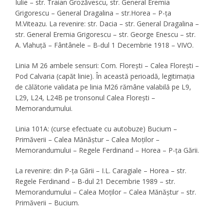
Iulie – str. Traian Grozăvescu, str. General Eremia
Grigorescu – General Dragalina – str.Horea – P-ța
M.Viteazu. La revenire: str. Dacia – str. General Dragalina –
str. General Eremia Grigorescu – str. George Enescu – str.
A. Vlahuță – Fântânele – B-dul 1 Decembrie 1918 – VIVO.
Linia M 26 ambele sensuri: Com. Florești – Calea Florești –
Pod Calvaria (capăt linie). În această perioadă, legitimația
de călătorie validata pe linia M26 rămâne valabilă pe L9,
L29, L24, L24B pe tronsonul Calea Florești –
Memorandumului.
Linia 101A: (curse efectuate cu autobuze) Bucium –
Primăverii – Calea Mănăștur – Calea Moților –
Memorandumului – Regele Ferdinand – Horea – P-ța Gării.
La revenire: din P-ța Gării – I.L. Caragiale – Horea – str.
Regele Ferdinand – B-dul 21 Decembrie 1989 – str.
Memorandumului – Calea Moților – Calea Mănăștur – str.
Primăverii – Bucium.