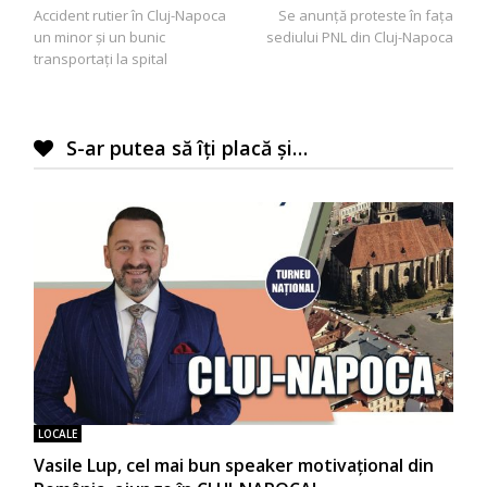
Accident rutier în Cluj-Napoca
Se anunță proteste în fața
în
un minor și un bunic
sediului PNL din Cluj-Napoca
articole
transportați la spital
S-ar putea să îți placă și…
LOCALE
Vasile Lup, cel mai bun speaker motivaţional din