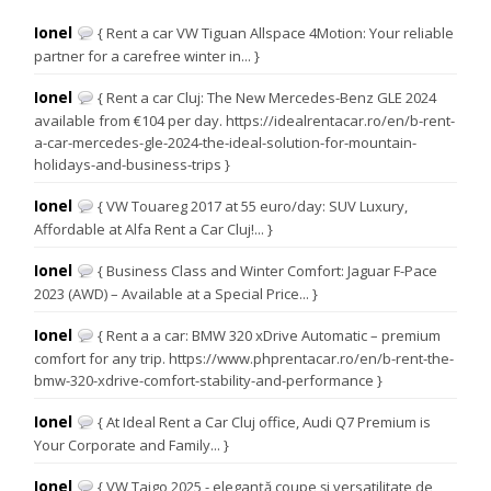
Ionel
{ Rent a car VW Tiguan Allspace 4Motion: Your reliable
partner for a carefree winter in... }
Ionel
{ Rent a car Cluj: The New Mercedes-Benz GLE 2024
available from €104 per day. https://idealrentacar.ro/en/b-rent-
a-car-mercedes-gle-2024-the-ideal-solution-for-mountain-
holidays-and-business-trips }
Ionel
{ VW Touareg 2017 at 55 euro/day: SUV Luxury,
Affordable at Alfa Rent a Car Cluj!... }
Ionel
{ Business Class and Winter Comfort: Jaguar F-Pace
2023 (AWD) – Available at a Special Price... }
Ionel
{ Rent a a car: BMW 320 xDrive Automatic – premium
comfort for any trip. https://www.phprentacar.ro/en/b-rent-the-
bmw-320-xdrive-comfort-stability-and-performance }
Ionel
{ At Ideal Rent a Car Cluj office, Audi Q7 Premium is
Your Corporate and Family... }
Ionel
{ VW Taigo 2025 - eleganță coupe și versatilitate de