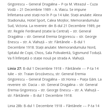
Grigorescu – General Dragalina – P-ța M. Viteazul – Cuza
Vodă – 21 Decembrie 1989 – A. Vlaicu. Se impune
înfiintarea unei stații noi în P-ța 14 Iulie. Stații anulate: Aleea
Stadionului, Hotel Sport, Calea Moților, Memorandumului
Sud, Victoria. La revenire: din B-dul 21 Decembrie 1989, pe
str. Regele Ferdinand (statie la Central) – str. General
Dragalina – str. General Eremia Grigorescu – str. George
Enescu – str. A. Vlahuță – str. Fântânele – B-dul 1
Decembrie 1918. Stații anulate: Memorandumului Nord,
Spitalul de Copii, Chios, Sala Polivalentă, Sigismund Toduță.
Va fi înființată o stație nouă pe strada A. Vlahuță.
Linia 27:
B-dul 1 Decembrie 1918 – Fântânele –– P-ta 14
Iulie – str. Traian Grozăvescu, str. General Eremia
Grigorescu – General Dragalina – str.Horea – Piața Gării. La
revenire: str. Dacia – str. General Dragalina – str. General
Eremia Grigorescu – str. George Enescu – str. A. Vlahuță –
str. Fântânele – B-dul 1 Decembrie 1918.
Linia 28b: B-dul 1 Decembrie 1918 – Fântânele –– P-ta 14