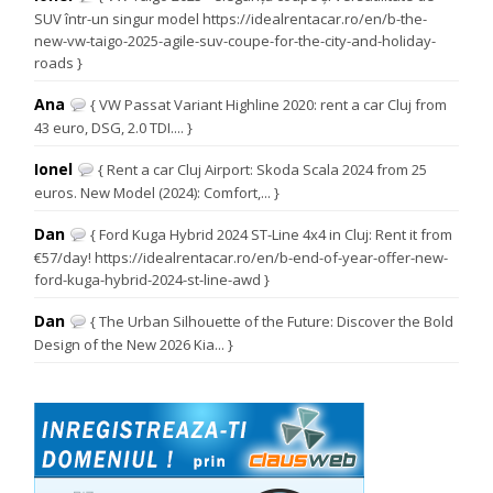
SUV într-un singur model https://idealrentacar.ro/en/b-the-
new-vw-taigo-2025-agile-suv-coupe-for-the-city-and-holiday-
roads }
Ana
{ VW Passat Variant Highline 2020: rent a car Cluj from
43 euro, DSG, 2.0 TDI.... }
Ionel
{ Rent a car Cluj Airport: Skoda Scala 2024 from 25
euros. New Model (2024): Comfort,... }
Dan
{ Ford Kuga Hybrid 2024 ST-Line 4x4 in Cluj: Rent it from
€57/day! https://idealrentacar.ro/en/b-end-of-year-offer-new-
ford-kuga-hybrid-2024-st-line-awd }
Dan
{ The Urban Silhouette of the Future: Discover the Bold
Design of the New 2026 Kia... }