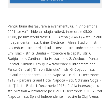
Pentru buna desfășurare a evenimentului, în 7 noiembrie
2021, se va închide circulaţia rutieră, între orele 05.00 –
15.00, pe următorul traseu: Cluj Arena (START) – str. Splaiul
Independenței – str. Uzinei Electrice – Aleea Stadion – str.
G. Coșbuc – str. Cardinal Iuliu Hossu – str. Sindicatelor – str.
Emil Isac – str. G. Barițiu – întoarcere la capătul str. G.
Barițiu – str. Cardinal Iuliu Hossu – str. G. Coșbuc – Parcul
Central „Simion Bărnuțiu” – traversare și întoarcere prin
Parcul Central |”Simion Bărnuțiu” – str. G. Coșbuc – str.
Splaiul Independenței – Pod Napoca – B-dul 1 Decembrie
1918 – parcare Grand Hotel Napoca – str. Octavian Goga –
str. Țebei – B-dul 1 Decembrie 1918 până la intersecție cu
str. Miraslău – întoarcere pe B-dul 1 Decembrie 1918 – Pod
Napoca – str. Splaiul Independenței – sosire la Cluj Arena.