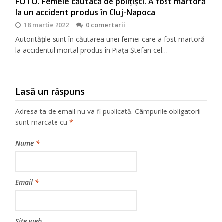
FOTO. Femeie căutată de polițiști. A fost martoră
la un accident produs în Cluj-Napoca
18 martie 2022
0 comentarii
Autoritățile sunt în căutarea unei femei care a fost martoră
la accidentul mortal produs în Piața Ștefan cel…
Lasă un răspuns
Adresa ta de email nu va fi publicată.
Câmpurile obligatorii
sunt marcate cu
*
Nume
*
Email
*
Site web