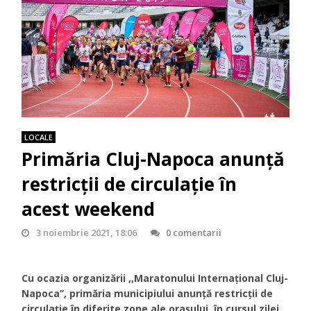
LOCALE
Primăria Cluj-Napoca anunță
restricții de circulație în
acest weekend
3 noiembrie 2021, 18:06
0 comentarii
Cu ocazia organizării ,,Maratonului Internațional Cluj-
Napoca”, primăria municipiului anunță restricții de
circulație în diferite zone ale orașului, în cursul zilei