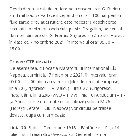
Deschiderea circulaţiei rutiere pe tronsonul str. G. Bariţiu –
str. Emil Isac se va face începând cu ora 14.00, iar pentru
fluidizarea circulației rutiere este necesară deschiderea
circulației pentru autovehicule pe str. Dragalina, pe sensul
de mers dinspre str. G. Eremia Grigorescu către str. Horea,
în data de 7 noiembrie 2021, în intervalul orar 05.00 –
15.00.
Trasee CTP deviate
De asemenea, cu ocazia Maratonului Internațional Cluj-
Napoca, duminică, 7 noiembrie 2021, în intervalul orar
05:00 – 15:00, din cauza restricțiilor de circulație impuse,
linia 30 (Grigorescu – A. Vlaicu), linia 27 (Grigorescu –
Piața Gării), linia 28B (VIVO – PMV), linia 101A (Bucium – P-
ța Gării – curse efectuate cu autobuze) și linia M 26
(Florești Cetate – Cluj-Napoca) vor circula pe trasee
deviate, după cum urmează:
Linia 30:
B-dul 1 Decembrie 1918 – Fântânele – P-ța 14
Iulie – str. Traian Grozăvescu, str. General Eremia