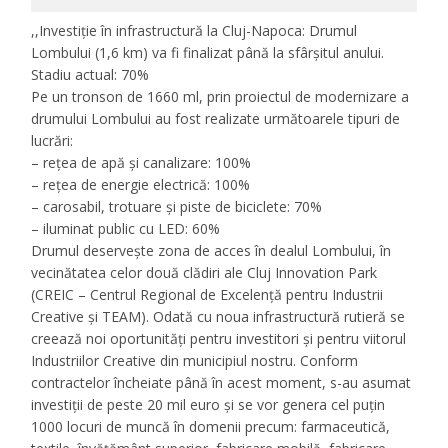
,,Investiție în infrastructură la Cluj-Napoca: Drumul
Lombului (1,6 km) va fi finalizat până la sfârșitul anului.
Stadiu actual: 70%
Pe un tronson de 1660 ml, prin proiectul de modernizare a
drumului Lombului au fost realizate următoarele tipuri de
lucrări:
– rețea de apă și canalizare: 100%
– rețea de energie electrică: 100%
– carosabil, trotuare și piste de biciclete: 70%
– iluminat public cu LED: 60%
Drumul deservește zona de acces în dealul Lombului, în
vecinătatea celor două clădiri ale Cluj Innovation Park
(CREIC – Centrul Regional de Excelență pentru Industrii
Creative și TEAM). Odată cu noua infrastructură rutieră se
creează noi oportunități pentru investitori și pentru viitorul
Industriilor Creative din municipiul nostru. Conform
contractelor încheiate până în acest moment, s-au asumat
investiții de peste 20 mil euro și se vor genera cel puțin
1000 locuri de muncă în domenii precum: farmaceutică,