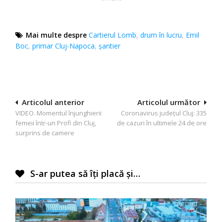
Mai multe despre
Cartierul Lomb
,
drum în lucru
,
Emil
Boc
,
primar Cluj-Napoca
,
şantier
Navigare
Articolul anterior
Articolul următor
VIDEO. Momentul înjunghierii
Coronavirus județul Cluj: 335
în
femeii într-un Profi din Cluj,
de cazuri în ultimele 24 de ore
articole
surprins de camere
S-ar putea să îți placă și…