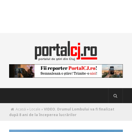
Acasă
»
Locale
»
VIDEO. Drumul Lombului va fi finalizat
după 8 ani de la începerea lucrărilor