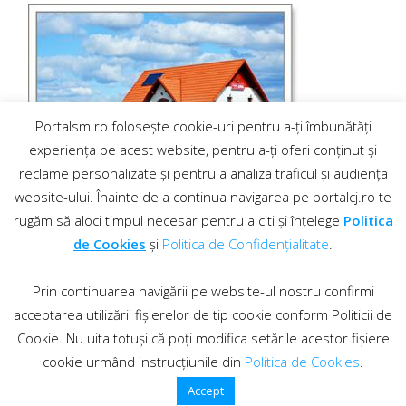
Portalsm.ro folosește cookie-uri pentru a-ți îmbunătăți
experiența pe acest website, pentru a-ți oferi conținut și
reclame personalizate și pentru a analiza traficul și audiența
website-ului. Înainte de a continua navigarea pe portalcj.ro te
rugăm să aloci timpul necesar pentru a citi și înțelege
Politica
de Cookies
și
Politica de Confidențialitate
.
Prin continuarea navigării pe website-ul nostru confirmi
acceptarea utilizării fișierelor de tip cookie conform Politicii de
Cookie. Nu uita totuși că poți modifica setările acestor fișiere
cookie urmând instrucțiunile din
Politica de Cookies
.
Contact
·
Regulament comentarii
© 2019 PortalCJ.ro. Toate drepturile sunt rezervate.
Accept