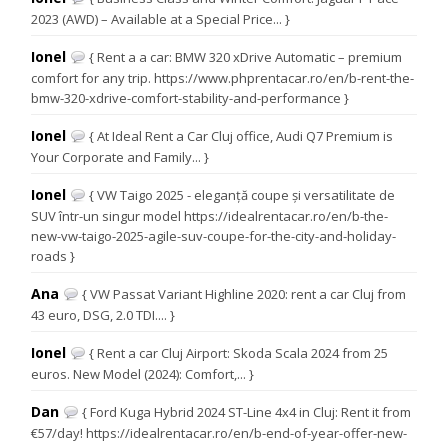
2023 (AWD) – Available at a Special Price... }
Ionel
{ Rent a a car: BMW 320 xDrive Automatic – premium
comfort for any trip. https://www.phprentacar.ro/en/b-rent-the-
bmw-320-xdrive-comfort-stability-and-performance }
Ionel
{ At Ideal Rent a Car Cluj office, Audi Q7 Premium is
Your Corporate and Family... }
Ionel
{ VW Taigo 2025 - eleganță coupe și versatilitate de
SUV într-un singur model https://idealrentacar.ro/en/b-the-
new-vw-taigo-2025-agile-suv-coupe-for-the-city-and-holiday-
roads }
Ana
{ VW Passat Variant Highline 2020: rent a car Cluj from
43 euro, DSG, 2.0 TDI.... }
Ionel
{ Rent a car Cluj Airport: Skoda Scala 2024 from 25
euros. New Model (2024): Comfort,... }
Dan
{ Ford Kuga Hybrid 2024 ST-Line 4x4 in Cluj: Rent it from
€57/day! https://idealrentacar.ro/en/b-end-of-year-offer-new-