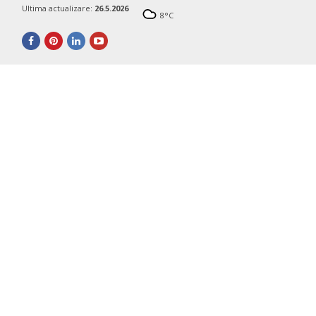
Ultima actualizare:
26.5.2026
8
°C