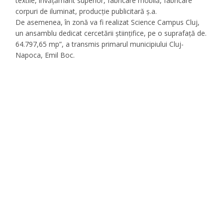
textile, învățământ superior, fabricare mobilă, fabricare
corpuri de iluminat, producție publicitară ș.a.
De asemenea, în zonă va fi realizat Science Campus Cluj,
un ansamblu dedicat cercetării științifice, pe o suprafață de.
64.797,65 mp”, a transmis primarul municipiului Cluj-
Napoca, Emil Boc.