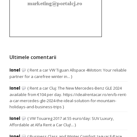
Ultimele comentarii
Ionel
{ Rent a car VW Tiguan Allspace 4Motion: Your reliable
partner for a carefree winter in... }
Ionel
{ Rent a car Cluj: The New Mercedes-Benz GLE 2024
available from €104 per day. https://idealrentacar.ro/en/b-rent-
a-car-mercedes-gle-2024-the-ideal-solution-for-mountain-
holidays-and-business-trips }
Ionel
{ VW Touareg 2017 at 55 euro/day: SUV Luxury,
Affordable at Alfa Rent a Car Cluj!... }
Ionel
{ Business Class and Winter Comfort: Jaguar F-Pace