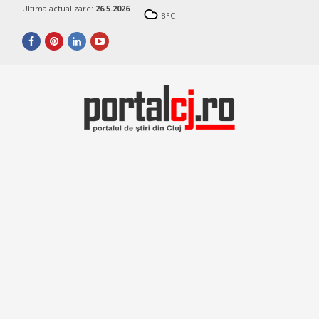
Ultima actualizare:
26.5.2026
8
°C