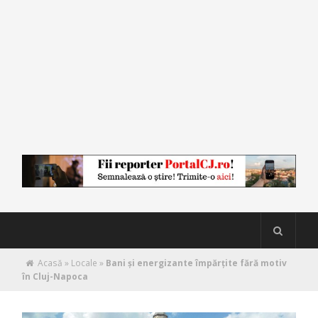
Acasă
»
Locale
»
Bani și energizante împărțite fără motiv
în Cluj-Napoca