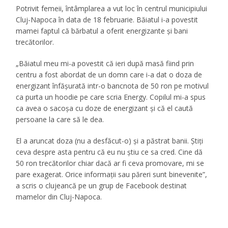
Potrivit femeii, întâmplarea a vut loc în centrul municipiului
Cluj-Napoca în data de 18 februarie. Băiatul i-a povestit
mamei faptul că bărbatul a oferit energizante și bani
trecătorilor.
„Băiatul meu mi-a povestit că ieri după masă fiind prin
centru a fost abordat de un domn care i-a dat o doza de
energizant înfășurată intr-o bancnota de 50 ron pe motivul
ca purta un hoodie pe care scria Energy. Copilul mi-a spus
ca avea o sacoșa cu doze de energizant și că el caută
persoane la care să le dea.
El a aruncat doza (nu a desfăcut-o) și a păstrat banii. Știți
ceva despre asta pentru că eu nu știu ce sa cred. Cine dă
50 ron trecătorilor chiar dacă ar fi ceva promovare, mi se
pare exagerat. Orice informații sau păreri sunt binevenite”,
a scris o clujeancă pe un grup de Facebook destinat
mamelor din Cluj-Napoca.