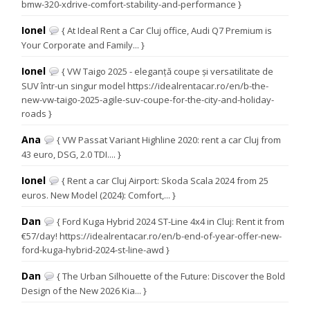
bmw-320-xdrive-comfort-stability-and-performance }
Ionel
{ At Ideal Rent a Car Cluj office, Audi Q7 Premium is
Your Corporate and Family... }
Ionel
{ VW Taigo 2025 - eleganță coupe și versatilitate de
SUV într-un singur model https://idealrentacar.ro/en/b-the-
new-vw-taigo-2025-agile-suv-coupe-for-the-city-and-holiday-
roads }
Ana
{ VW Passat Variant Highline 2020: rent a car Cluj from
43 euro, DSG, 2.0 TDI.... }
Ionel
{ Rent a car Cluj Airport: Skoda Scala 2024 from 25
euros. New Model (2024): Comfort,... }
Dan
{ Ford Kuga Hybrid 2024 ST-Line 4x4 in Cluj: Rent it from
€57/day! https://idealrentacar.ro/en/b-end-of-year-offer-new-
ford-kuga-hybrid-2024-st-line-awd }
Dan
{ The Urban Silhouette of the Future: Discover the Bold
Design of the New 2026 Kia... }