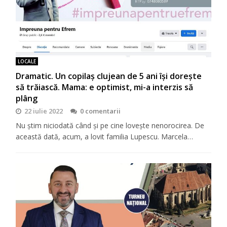
LOCALE
Dramatic. Un copilaş clujean de 5 ani îşi doreşte
să trăiască. Mama: e optimist, mi-a interzis să
plâng
22 iulie 2022
0 comentarii
Nu ştim niciodată când şi pe cine loveşte nenorocirea. De
această dată, acum, a lovit familia Lupescu. Marcela…