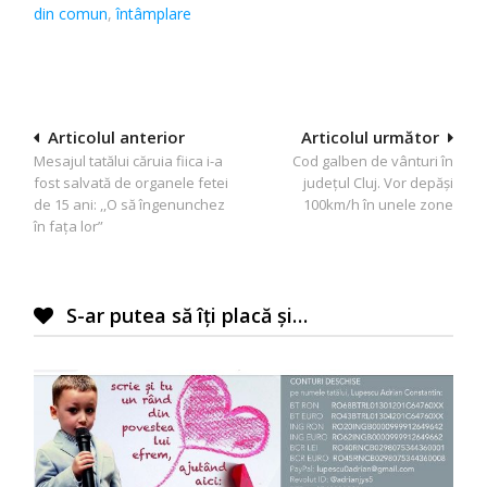
din comun
,
întâmplare
Navigare
Articolul anterior
Articolul următor
Mesajul tatălui căruia fiica i-a
Cod galben de vânturi în
în
fost salvată de organele fetei
județul Cluj. Vor depăși
articole
de 15 ani: ,,O să îngenunchez
100km/h în unele zone
în faţa lor”
S-ar putea să îți placă și…