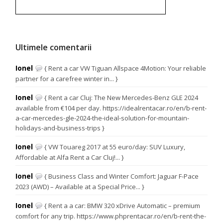
Ultimele comentarii
Ionel
{ Rent a car VW Tiguan Allspace 4Motion: Your reliable
partner for a carefree winter in... }
Ionel
{ Rent a car Cluj: The New Mercedes-Benz GLE 2024
available from €104 per day. https://idealrentacar.ro/en/b-rent-
a-car-mercedes-gle-2024-the-ideal-solution-for-mountain-
holidays-and-business-trips }
Ionel
{ VW Touareg 2017 at 55 euro/day: SUV Luxury,
Affordable at Alfa Rent a Car Cluj!... }
Ionel
{ Business Class and Winter Comfort: Jaguar F-Pace
2023 (AWD) – Available at a Special Price... }
Ionel
{ Rent a a car: BMW 320 xDrive Automatic – premium
comfort for any trip. https://www.phprentacar.ro/en/b-rent-the-