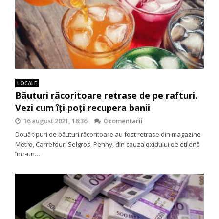
LOCALE
Băuturi răcoritoare retrase de pe rafturi.
Vezi cum îți poți recupera banii
16 august 2021, 18:36
0 comentarii
Două tipuri de băuturi răcoritoare au fost retrase din magazine
Metro, Carrefour, Selgros, Penny, din cauza oxidului de etilenă
într-un…