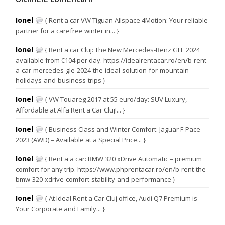
Ionel
{ Rent a car VW Tiguan Allspace 4Motion: Your reliable
partner for a carefree winter in... }
Ionel
{ Rent a car Cluj: The New Mercedes-Benz GLE 2024
available from €104 per day. https://idealrentacar.ro/en/b-rent-
a-car-mercedes-gle-2024-the-ideal-solution-for-mountain-
holidays-and-business-trips }
Ionel
{ VW Touareg 2017 at 55 euro/day: SUV Luxury,
Affordable at Alfa Rent a Car Cluj!... }
Ionel
{ Business Class and Winter Comfort: Jaguar F-Pace
2023 (AWD) – Available at a Special Price... }
Ionel
{ Rent a a car: BMW 320 xDrive Automatic – premium
comfort for any trip. https://www.phprentacar.ro/en/b-rent-the-
bmw-320-xdrive-comfort-stability-and-performance }
Ionel
{ At Ideal Rent a Car Cluj office, Audi Q7 Premium is
Your Corporate and Family... }