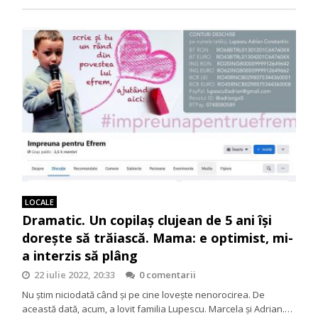
LOCALE
Dramatic. Un copilaş clujean de 5 ani îşi
doreşte să trăiască. Mama: e optimist, mi-
a interzis să plâng
22 iulie 2022, 20:33
0 comentarii
Nu ştim niciodată când şi pe cine loveşte nenorocirea. De
această dată, acum, a lovit familia Lupescu. Marcela şi Adrian.…