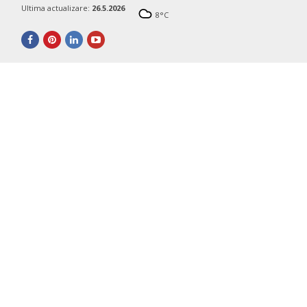
Ultima actualizare:
26.5.2026
8
°C