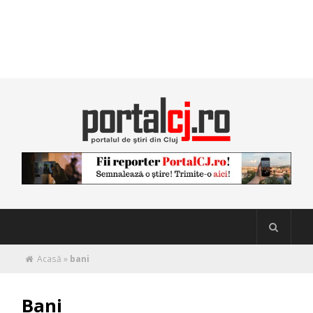
Acasă
»
bani
Bani