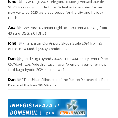
Ionel
{ VW Taigo 2025 - eleganță coupe și versatilitate de
SUV într-un singur model https://idealrentacar.ro/en/b-the-
new-vw-taigo-2025-agile-suv-coupe-for-the-city-and-holiday-
roads }
Ana
{ VW Passat Variant Highline 2020: rent a car Cluj from
43 euro, DSG, 2.0 TDI.... }
Ionel
{ Rent a car Cluj Airport: Skoda Scala 2024 from 25
euros. New Model (2024): Comfort,... }
Dan
{ Ford Kuga Hybrid 2024 ST-Line 4x4 in Cluj: Rent it from
€57/day! https://idealrentacar.ro/en/b-end-of-year-offer-new-
ford-kuga-hybrid-2024-st-line-awd }
Dan
{ The Urban Silhouette of the Future: Discover the Bold
Design of the New 2026 Kia... }