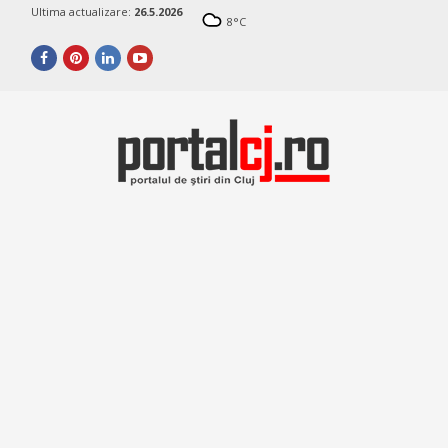
Ultima actualizare:
26.5.2026
8
°C