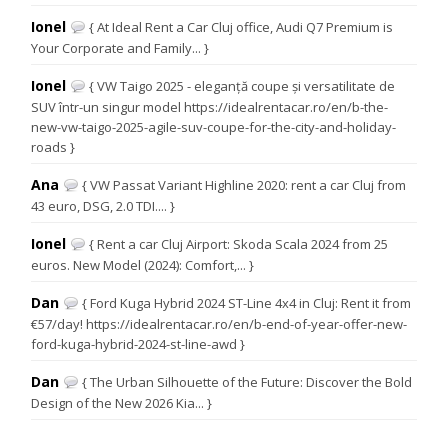
Ionel
{ At Ideal Rent a Car Cluj office, Audi Q7 Premium is
Your Corporate and Family... }
Ionel
{ VW Taigo 2025 - eleganță coupe și versatilitate de
SUV într-un singur model https://idealrentacar.ro/en/b-the-
new-vw-taigo-2025-agile-suv-coupe-for-the-city-and-holiday-
roads }
Ana
{ VW Passat Variant Highline 2020: rent a car Cluj from
43 euro, DSG, 2.0 TDI.... }
Ionel
{ Rent a car Cluj Airport: Skoda Scala 2024 from 25
euros. New Model (2024): Comfort,... }
Dan
{ Ford Kuga Hybrid 2024 ST-Line 4x4 in Cluj: Rent it from
€57/day! https://idealrentacar.ro/en/b-end-of-year-offer-new-
ford-kuga-hybrid-2024-st-line-awd }
Dan
{ The Urban Silhouette of the Future: Discover the Bold
Design of the New 2026 Kia... }