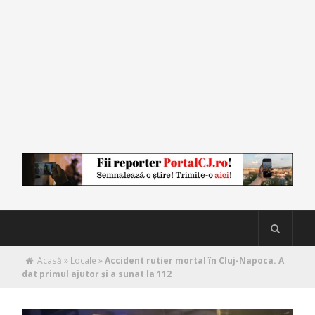
Acasă
»
Locale
»
Accident rutier mortal în Cluj-Napoca. A
dat primul ajutor și a sunat la 112