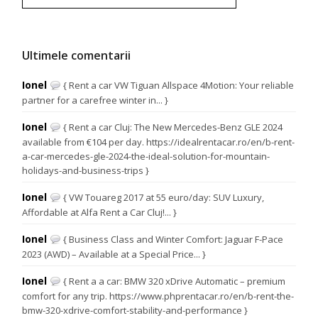
Ultimele comentarii
Ionel
{ Rent a car VW Tiguan Allspace 4Motion: Your reliable
partner for a carefree winter in... }
Ionel
{ Rent a car Cluj: The New Mercedes-Benz GLE 2024
available from €104 per day. https://idealrentacar.ro/en/b-rent-
a-car-mercedes-gle-2024-the-ideal-solution-for-mountain-
holidays-and-business-trips }
Ionel
{ VW Touareg 2017 at 55 euro/day: SUV Luxury,
Affordable at Alfa Rent a Car Cluj!... }
Ionel
{ Business Class and Winter Comfort: Jaguar F-Pace
2023 (AWD) – Available at a Special Price... }
Ionel
{ Rent a a car: BMW 320 xDrive Automatic – premium
comfort for any trip. https://www.phprentacar.ro/en/b-rent-the-
bmw-320-xdrive-comfort-stability-and-performance }