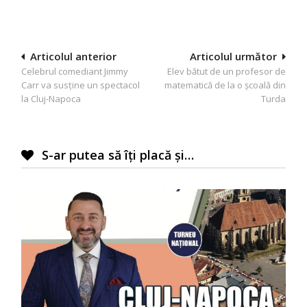
Navigare
Articolul anterior
Articolul următor
Celebrul comediant Jimmy
Elev bătut de un profesor de
în
Carr va susține un spectacol
matematică de la o școală din
articole
la Cluj-Napoca
Turda
S-ar putea să îți placă și…