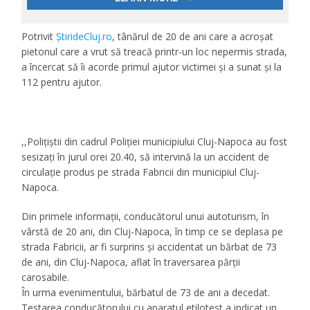
Potrivit
ȘtirideCluj.ro
, tânărul de 20 de ani care a acroșat
pietonul care a vrut să treacă printr-un loc nepermis strada,
a încercat să îi acorde primul ajutor victimei și a sunat și la
112 pentru ajutor.
,,Polițiștii din cadrul Poliției municipiului Cluj-Napoca au fost
sesizați în jurul orei 20.40, să intervină la un accident de
circulație produs pe strada Fabricii din municipiul Cluj-
Napoca.
Din primele informații, conducătorul unui autoturism, în
vârstă de 20 ani, din Cluj-Napoca, în timp ce se deplasa pe
strada Fabricii, ar fi surprins și accidentat un bărbat de 73
de ani, din Cluj-Napoca, aflat în traversarea părții
carosabile.
În urma evenimentului, bărbatul de 73 de ani a decedat.
Testarea conducătorului cu aparatul etilotest a indicat un