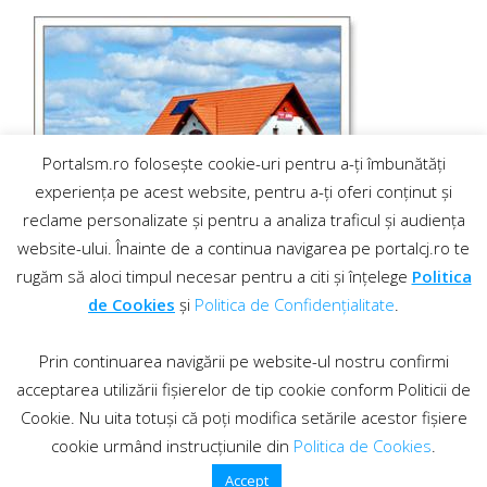
Portalsm.ro folosește cookie-uri pentru a-ți îmbunătăți
experiența pe acest website, pentru a-ți oferi conținut și
reclame personalizate și pentru a analiza traficul și audiența
website-ului. Înainte de a continua navigarea pe portalcj.ro te
rugăm să aloci timpul necesar pentru a citi și înțelege
Politica
de Cookies
și
Politica de Confidențialitate
.
Prin continuarea navigării pe website-ul nostru confirmi
acceptarea utilizării fișierelor de tip cookie conform Politicii de
Cookie. Nu uita totuși că poți modifica setările acestor fișiere
cookie urmând instrucțiunile din
Politica de Cookies
.
Contact
·
Regulament comentarii
© 2019 PortalCJ.ro. Toate drepturile sunt rezervate.
Accept