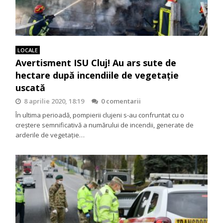
LOCALE
Avertisment ISU Cluj! Au ars sute de
hectare după incendiile de vegetație
uscată
8 aprilie 2020, 18:19
0 comentarii
În ultima perioadă, pompierii clujeni s-au confruntat cu o
creștere semnificativă a numărului de incendii, generate de
arderile de vegetație…