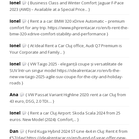
Ionel
{ Business Class and Winter Comfort: Jaguar F-Pace
2023 (AWD) – Available at a Special Price... }
Ionel
{ Rent a a car: BMW 320 xDrive Automatic – premium
comfort for any trip. https://www.phprentacar.ro/en/b-rent-the-
bmw-320-xdrive-comfort-stability-and-performance }
Ionel
{ At Ideal Rent a Car Cluj office, Audi Q7 Premium is
Your Corporate and Family... }
Ionel
{ VW Taigo 2025 - eleganță coupe și versatilitate de
SUV într-un singur model https://idealrentacar.ro/en/b-the-
new-vw-taigo-2025-agile-suv-coupe-for-the-city-and-holiday-
roads }
Ana
{ VW Passat Variant Highline 2020: rent a car Cluj from
43 euro, DSG, 2.0 TDI.... }
Ionel
{ Rent a car Cluj Airport: Skoda Scala 2024 from 25
euros. New Model (2024): Comfort,... }
Dan
{ Ford Kuga Hybrid 2024 ST-Line 4x4 in Cluj: Rent it from
€57/day! https://idealrentacar.ro/en/b-end-of-year-offer-new-