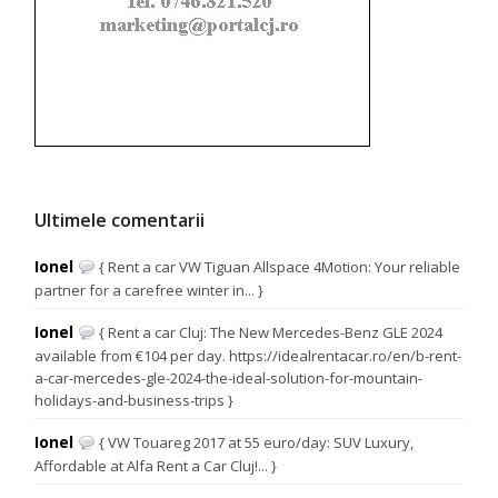
Ultimele comentarii
Ionel
{ Rent a car VW Tiguan Allspace 4Motion: Your reliable
partner for a carefree winter in... }
Ionel
{ Rent a car Cluj: The New Mercedes-Benz GLE 2024
available from €104 per day. https://idealrentacar.ro/en/b-rent-
a-car-mercedes-gle-2024-the-ideal-solution-for-mountain-
holidays-and-business-trips }
Ionel
{ VW Touareg 2017 at 55 euro/day: SUV Luxury,
Affordable at Alfa Rent a Car Cluj!... }