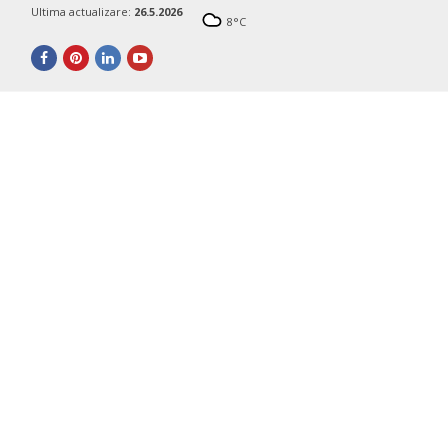
Ultima actualizare:
26.5.2026
8
°C