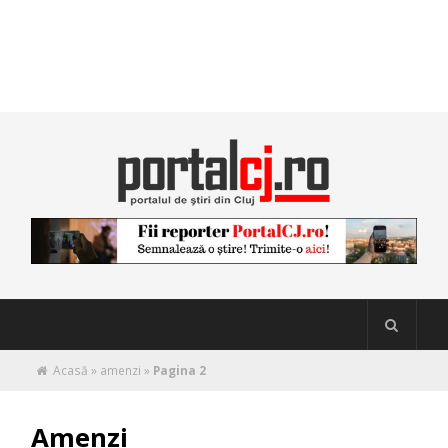
Acasă
»
amenzi
»
Pagina 2
Amenzi