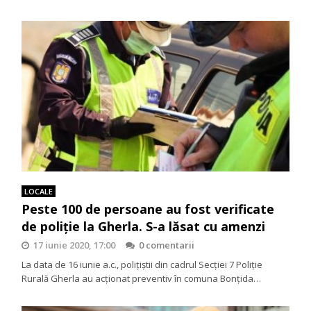
LOCALE
Peste 100 de persoane au fost verificate
de poliție la Gherla. S-a lăsat cu amenzi
17 iunie 2020, 17:00
0 comentarii
La data de 16 iunie a.c., poliţiştii din cadrul Secţiei 7 Poliţie
Rurală Gherla au acţionat preventiv în comuna Bonţida…