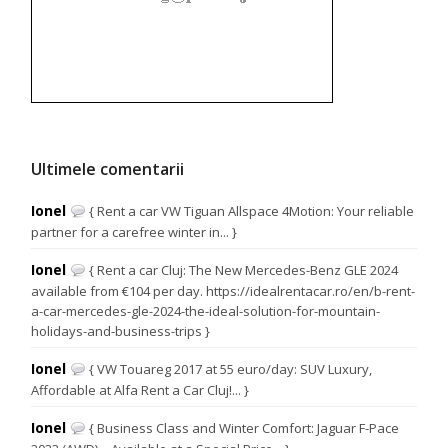
Ultimele comentarii
Ionel
{ Rent a car VW Tiguan Allspace 4Motion: Your reliable
partner for a carefree winter in... }
Ionel
{ Rent a car Cluj: The New Mercedes-Benz GLE 2024
available from €104 per day. https://idealrentacar.ro/en/b-rent-
a-car-mercedes-gle-2024-the-ideal-solution-for-mountain-
holidays-and-business-trips }
Ionel
{ VW Touareg 2017 at 55 euro/day: SUV Luxury,
Affordable at Alfa Rent a Car Cluj!... }
Ionel
{ Business Class and Winter Comfort: Jaguar F-Pace