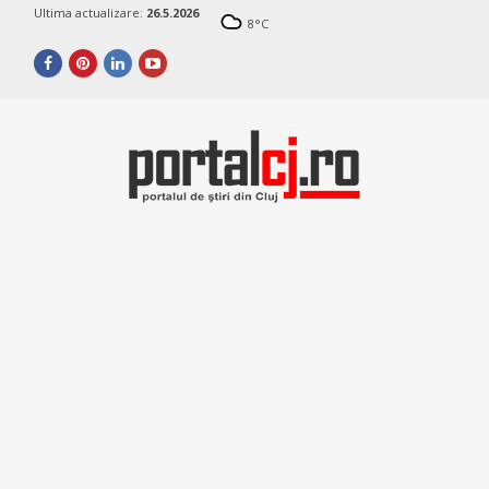
Ultima actualizare:
26.5.2026
8
°C