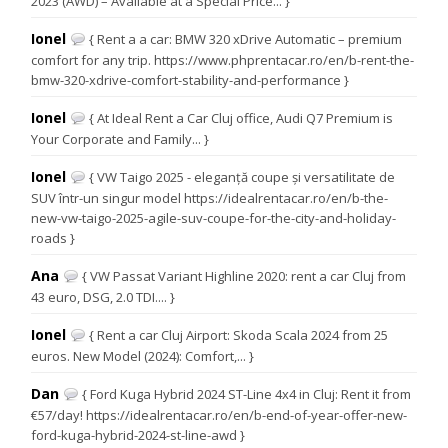
2023 (AWD) – Available at a Special Price... }
Ionel
{ Rent a a car: BMW 320 xDrive Automatic – premium
comfort for any trip. https://www.phprentacar.ro/en/b-rent-the-
bmw-320-xdrive-comfort-stability-and-performance }
Ionel
{ At Ideal Rent a Car Cluj office, Audi Q7 Premium is
Your Corporate and Family... }
Ionel
{ VW Taigo 2025 - eleganță coupe și versatilitate de
SUV într-un singur model https://idealrentacar.ro/en/b-the-
new-vw-taigo-2025-agile-suv-coupe-for-the-city-and-holiday-
roads }
Ana
{ VW Passat Variant Highline 2020: rent a car Cluj from
43 euro, DSG, 2.0 TDI.... }
Ionel
{ Rent a car Cluj Airport: Skoda Scala 2024 from 25
euros. New Model (2024): Comfort,... }
Dan
{ Ford Kuga Hybrid 2024 ST-Line 4x4 in Cluj: Rent it from
€57/day! https://idealrentacar.ro/en/b-end-of-year-offer-new-
ford-kuga-hybrid-2024-st-line-awd }