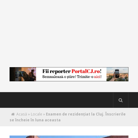
Acasă
»
Locale
»
Examen de rezidenţiat la Cluj. Înscrierile
se încheie în luna aceasta