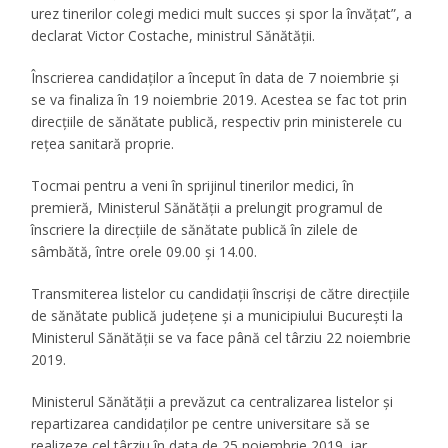
urez tinerilor colegi medici mult succes şi spor la învăţat”, a
declarat Victor Costache, ministrul Sănătăţii.
Înscrierea candidaţilor a început în data de 7 noiembrie şi
se va finaliza în 19 noiembrie 2019. Acestea se fac tot prin
direcţiile de sănătate publică, respectiv prin ministerele cu
reţea sanitară proprie.
Tocmai pentru a veni în sprijinul tinerilor medici, în
premieră, Ministerul Sănătăţii a prelungit programul de
înscriere la direcţiile de sănătate publică în zilele de
sâmbătă, între orele 09.00 şi 14.00.
Transmiterea listelor cu candidaţii înscrişi de către direcţiile
de sănătate publică judeţene şi a municipiului Bucureşti la
Ministerul Sănătăţii se va face până cel târziu 22 noiembrie
2019.
Ministerul Sănătăţii a prevăzut ca centralizarea listelor şi
repartizarea candidaţilor pe centre universitare să se
realizeze cel târziu în data de 25 noiembrie 2019, iar