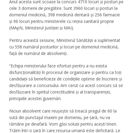
Anul acesta sunt scoase la concurs 4710 locuri şi posturi pe
cele 3 domenii de pregătire. Sunt 3960 locuri şi posturi la
domeniul medicină, 398 medicină dentară şi 256 farmacie
şi 96 locuri pentru ministerele cu reţea sanitară proprie
(MApN, Ministerul Justiţiei şi MAI).
Pentru această sesiune, Ministerul Sănătăţii a suplimentat
cu 558 numărul posturilor şi locuri pe domeniul medicină,
faţă de numărul de absolvenţi.
“Echipa ministerului face eforturi pentru a nu exista
disfuncţionalităţi în procesul de organizare şi pentru ca toţi
candidaţii să beneficieze de condiţiile optime de înscriere şi
desfăşurare a concursului. Am cerut ca acest concurs să se
desfăşoare în spiritul corectitudinii şi al transparenţei,
principiile acestei guvernări.
Niciun absolvent care reuşeşte să treacă pragul de 60 la
sută din punctajul maxim pe domeniu, pe ţară, nu va
rămâne pe dinafară. Vom găsi soluţii pentru aceşti tineri.
Trăim într-o ţară în care resursa umană este deficitară. Le