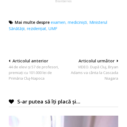
Mai multe despre
examen
,
medicinişti
,
Ministerul
Sănătății
,
rezidențiat
,
UMF
Navigare
Articolul anterior
Articolul următor
44 de elevi şi 57 de profesori,
VIDEO. După Cluj, Bryan
în
premiaţi cu 101.000 lei de
Adams va cânta la Cascada
articole
Primăria Cluj-Napoca
Niagara
S-ar putea să îți placă și…