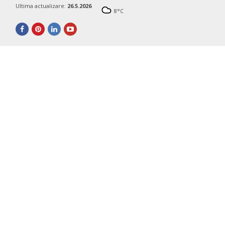
Ultima actualizare:
26.5.2026
8
°C