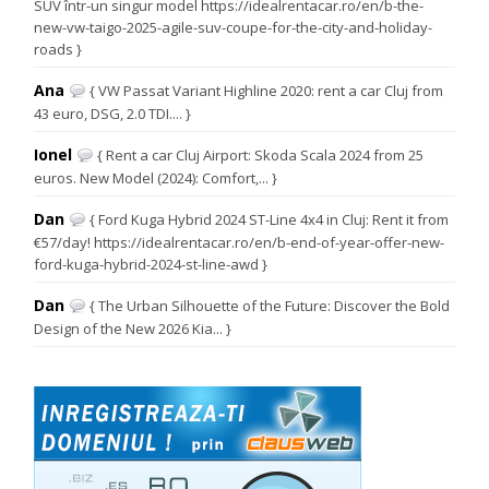
SUV într-un singur model https://idealrentacar.ro/en/b-the-
new-vw-taigo-2025-agile-suv-coupe-for-the-city-and-holiday-
roads }
Ana
{ VW Passat Variant Highline 2020: rent a car Cluj from
43 euro, DSG, 2.0 TDI.... }
Ionel
{ Rent a car Cluj Airport: Skoda Scala 2024 from 25
euros. New Model (2024): Comfort,... }
Dan
{ Ford Kuga Hybrid 2024 ST-Line 4x4 in Cluj: Rent it from
€57/day! https://idealrentacar.ro/en/b-end-of-year-offer-new-
ford-kuga-hybrid-2024-st-line-awd }
Dan
{ The Urban Silhouette of the Future: Discover the Bold
Design of the New 2026 Kia... }