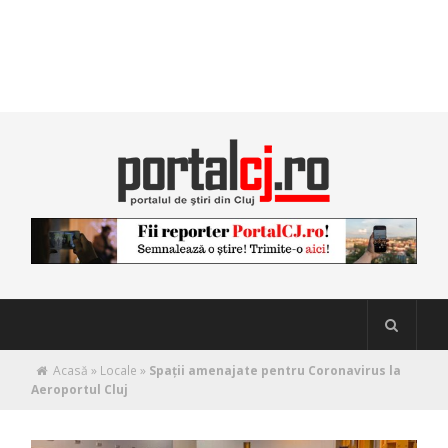
Acasă
»
Locale
»
Spații amenajate pentru Coronavirus la
Aeroportul Cluj