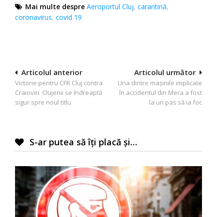
Mai multe despre
Aeroportul Cluj
,
carantină
,
coronavirus
,
covid 19
Navigare
Articolul anterior
Articolul următor
Victorie pentru CFR Cluj contra
Una dintre mașinile implicate
în
Craiovei. Clujenii se îndreaptă
în accidentul din Mera a fost
articole
sigur spre noul titlu
la un pas să ia foc
S-ar putea să îți placă și…