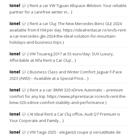
Ionel
{ Rent a car VW Tiguan Allspace 4Motion: Your reliable
partner for a carefree winter in... }
Ionel
{ Rent a car Cluj: The New Mercedes-Benz GLE 2024
available from €104 per day. https://idealrentacar.ro/en/b-rent-
a-car-mercedes-gle-2024-the-ideal-solution-for-mountain-
holidays-and-business-trips }
Ionel
{ VW Touareg 2017 at 55 euro/day: SUV Luxury,
Affordable at Alfa Rent a Car Cluj!... }
Ionel
{ Business Class and Winter Comfort: Jaguar F-Pace
2023 (AWD) – Available at a Special Price... }
Ionel
{ Rent a a car: BMW 320 xDrive Automatic – premium
comfort for any trip. https://www.phprentacar.ro/en/b-rent-the-
bmw-320-xdrive-comfort-stability-and-performance }
Ionel
{ At Ideal Rent a Car Cluj office, Audi Q7 Premium is
Your Corporate and Family... }
Ionel
{ VW Taigo 2025 - eleganță coupe și versatilitate de