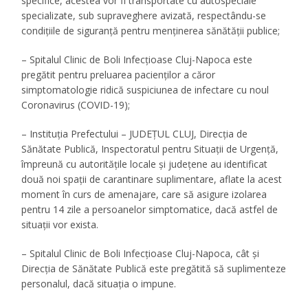
specifice, acestea vor fi transportate cu autospeciale
specializate, sub supraveghere avizată, respectându-se
condițiile de siguranță pentru menținerea sănătății publice;
– Spitalul Clinic de Boli Infecțioase Cluj-Napoca este
pregătit pentru preluarea pacienților a căror
simptomatologie ridică suspiciunea de infectare cu noul
Coronavirus (COVID-19);
– Instituția Prefectului – JUDEȚUL CLUJ, Direcția de
Sănătate Publică, Inspectoratul pentru Situații de Urgență,
împreună cu autoritățile locale și județene au identificat
două noi spații de carantinare suplimentare, aflate la acest
moment în curs de amenajare, care să asigure izolarea
pentru 14 zile a persoanelor simptomatice, dacă astfel de
situații vor exista.
– Spitalul Clinic de Boli Infecțioase Cluj-Napoca, cât și
Direcția de Sănătate Publică este pregătită să suplimenteze
personalul, dacă situația o impune.