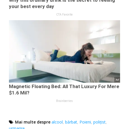
Mai multe despre
alcool
,
bărbat
,
Poieni
,
polițist
,
urmarire