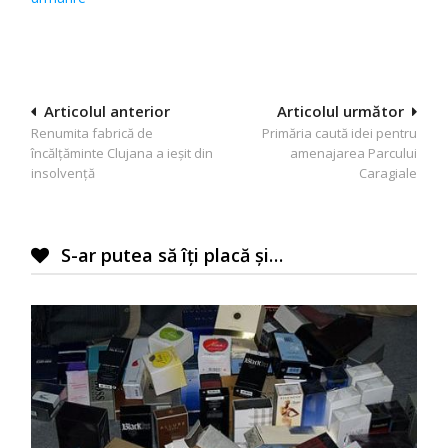
Navigare
Articolul anterior
Articolul următor
Renumita fabrică de
Primăria caută idei pentru
în
încălțăminte Clujana a ieșit din
amenajarea Parcului
articole
insolvență
Caragiale
S-ar putea să îți placă și…