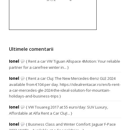
Ultimele comentarii
Ionel
{ Rent a car VW Tiguan Allspace 4Motion: Your reliable
partner for a carefree winter in... }
Ionel
{ Rent a car Cluj: The New Mercedes-Benz GLE 2024
available from €104 per day. https://idealrentacar.ro/en/b-rent-
a-car-mercedes-gle-2024-the-ideal-solution-for-mountain-
holidays-and-business-trips }
Ionel
{ VW Touareg 2017 at 55 euro/day: SUV Luxury,
Affordable at Alfa Rent a Car Cluj!... }
Ionel
{ Business Class and Winter Comfort: Jaguar F-Pace