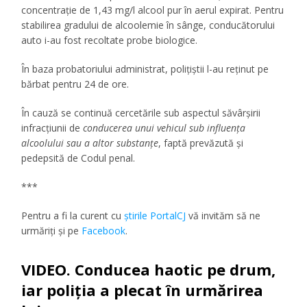
concentrație de 1,43 mg/l alcool pur în aerul expirat. Pentru
stabilirea gradului de alcoolemie în sânge, conducătorului
auto i-au fost recoltate probe biologice.
În baza probatoriului administrat, polițiștii l-au reținut pe
bărbat pentru 24 de ore.
În cauză se continuă cercetările sub aspectul săvârşirii
infracţiunii de
conducerea unui vehicul sub influența
alcoolului sau a altor substanțe
, faptă prevăzută şi
pedepsită de Codul penal.
***
Pentru a fi la curent cu
ştirile PortalCJ
vă invităm să ne
urmăriţi şi pe
Facebook
.
VIDEO. Conducea haotic pe drum,
iar poliția a plecat în urmărirea