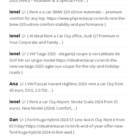
2023 (AWD) – Available at a Special Price... }
Ionel
{ Rent a a car: BMW 320 xDrive Automatic – premium
comfort for any trip. https://www.phprentacar.ro/en/b-rent-the-
bmw-320-xdrive-comfort-stability-and-performance }
Ionel
{ At Ideal Rent a Car Cluj office, Audi Q7 Premium is
Your Corporate and Family... }
Ionel
{ VW Taigo 2025 - eleganță coupe și versatilitate de
SUV într-un singur model https://idealrentacar.ro/en/b-the-
new-vw-taigo-2025-agile-suv-coupe-for-the-city-and-holiday-
roads }
Ana
{ VW Passat Variant Highline 2020: rent a car Cluj from
43 euro, DSG, 2.0 TDI.... }
Ionel
{ Rent a car Cluj Airport: Skoda Scala 2024 from 25
euros. New Model (2024): Comfort,... }
Dan
{ Ford Kuga Hybrid 2024 ST-Line 4x4 in Cluj: Rent it from
€57/day! https://idealrentacar.ro/en/b-end-of-year-offer-new-
ford-kuga-hybrid-2024-st-line-awd }