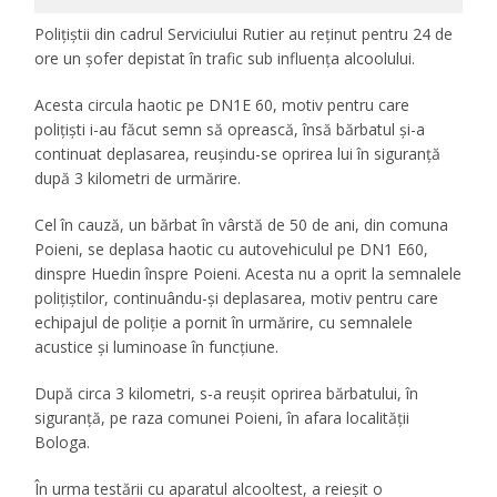
Polițiștii din cadrul Serviciului Rutier au reținut pentru 24 de
ore un șofer depistat în trafic sub influența alcoolului.
Acesta circula haotic pe DN1E 60, motiv pentru care
polițiști i-au făcut semn să oprească, însă bărbatul și-a
continuat deplasarea, reușindu-se oprirea lui în siguranță
după 3 kilometri de urmărire.
Cel în cauză, un bărbat în vârstă de 50 de ani, din comuna
Poieni, se deplasa haotic cu autovehiculul pe DN1 E60,
dinspre Huedin înspre Poieni. Acesta nu a oprit la semnalele
polițiștilor, continuându-și deplasarea, motiv pentru care
echipajul de poliție a pornit în urmărire, cu semnalele
acustice și luminoase în funcțiune.
După circa 3 kilometri, s-a reușit oprirea bărbatului, în
siguranță, pe raza comunei Poieni, în afara localității
Bologa.
În urma testării cu aparatul alcooltest, a reieșit o