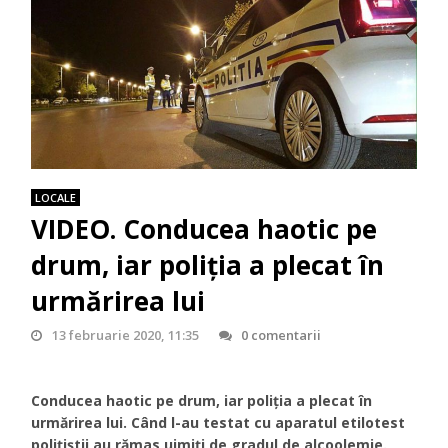
LOCALE
VIDEO. Conducea haotic pe
drum, iar poliția a plecat în
urmărirea lui
13 februarie 2020, 11:35
0 comentarii
Conducea haotic pe drum, iar poliția a plecat în
urmărirea lui. Când l-au testat cu aparatul etilotest
polițiștii au rămas uimiți de gradul de alcoolemie.