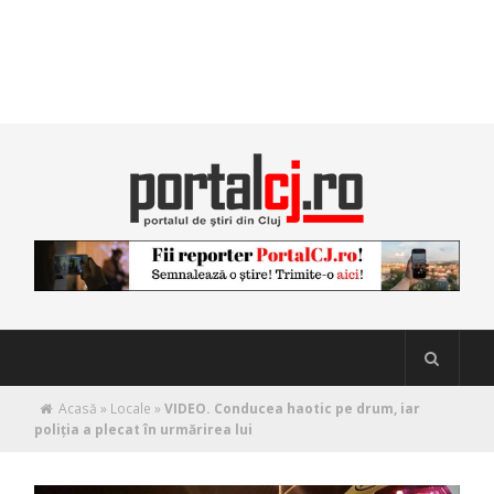
Acasă
»
Locale
»
VIDEO. Conducea haotic pe drum, iar
poliția a plecat în urmărirea lui