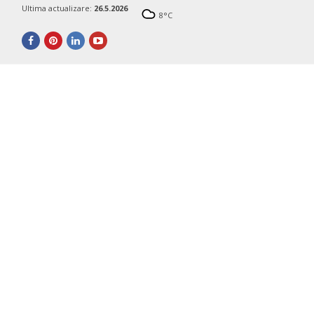
Ultima actualizare:
26.5.2026
8
°C