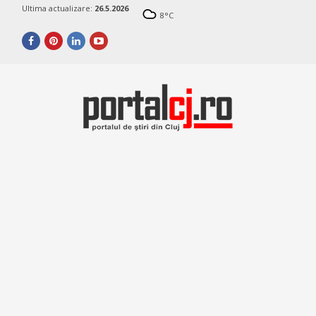
Ultima actualizare:
26.5.2026
8
°C