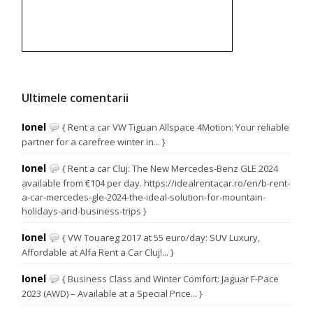
Ultimele comentarii
Ionel
{ Rent a car VW Tiguan Allspace 4Motion: Your reliable
partner for a carefree winter in... }
Ionel
{ Rent a car Cluj: The New Mercedes-Benz GLE 2024
available from €104 per day. https://idealrentacar.ro/en/b-rent-
a-car-mercedes-gle-2024-the-ideal-solution-for-mountain-
holidays-and-business-trips }
Ionel
{ VW Touareg 2017 at 55 euro/day: SUV Luxury,
Affordable at Alfa Rent a Car Cluj!... }
Ionel
{ Business Class and Winter Comfort: Jaguar F-Pace
2023 (AWD) – Available at a Special Price... }