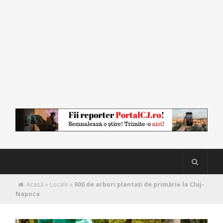
Acasă
»
Locale
»
900 de arbori plantați de primărie la Cluj-
Napoca