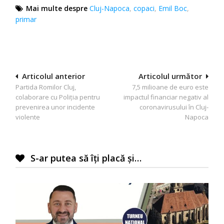
Mai multe despre
Cluj-Napoca
,
copaci
,
Emil Boc
,
primar
Navigare
Articolul anterior
Articolul următor
Partida Romilor Cluj,
7,5 milioane de euro este
în
colaborare cu Poliția pentru
impactul financiar negativ al
articole
prevenirea unor incidente
coronavirusului în Cluj-
violente
Napoca
S-ar putea să îți placă și…