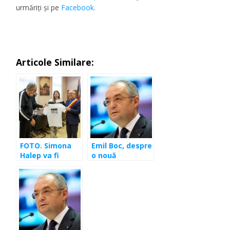
urmăriţi şi pe
Facebook.
Articole Similare:
FOTO. Simona
Emil Boc, despre
Halep va fi
o nouă
cetăţean de
candidatură:
onoare al
Sunt un biet
municipiului
muritor aici, la
Cluj-Napoca!
șaibă, la Cluj-
Napoca