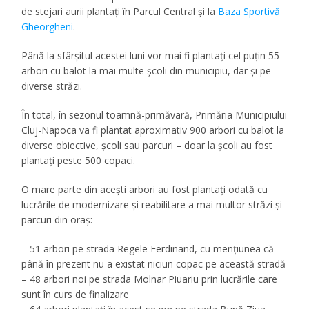
de stejari aurii plantați în Parcul Central și la
Baza Sportivă
Gheorgheni
.
Până la sfârșitul acestei luni vor mai fi plantați cel puțin 55
arbori cu balot la mai multe școli din municipiu, dar și pe
diverse
străzi.
În total, în sezonul toamnă-primăvară, Primăria Municipiului
Cluj-Napoca va fi plantat aproximativ 900 arbori cu balot la
diverse obiective, școli sau parcuri – doar la școli au fost
plantați peste 500 copaci.
O mare parte din acești arbori au fost plantați odată cu
lucrările de modernizare și reabilitare a mai multor străzi și
parcuri din oraș:
– 51 arbori pe strada Regele Ferdinand, cu mențiunea că
până în prezent nu a existat niciun copac pe această stradă
– 48 arbori noi pe strada Molnar Piuariu prin lucrările care
sunt în curs de finalizare