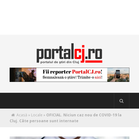
Acasă
»
Locale
»
OFICIAL. Niciun caz nou de COVID-19 la
Cluj. Câte persoane sunt internate