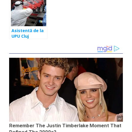
ajutorul ţării
Asistentă de la
UPU Cluj
infectată cu
coronavirus! Mai
mulţi colegi, în
izolare!