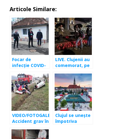
Articole Similare:
Focar de
LIVE. Clujenii au
infecție COVID-
comemorat, pe
19 într-o
ploaie, victimele
localitate din
de la Colectiv
Cluj
VIDEO/FOTOGALERIE.
Clujul se uneşte
Accident grav în
împotriva
Corneşti. Doi
coronavirusului.
decedaţi, o
Două fabrici şi o
femeie gravidă!
bancă sar în