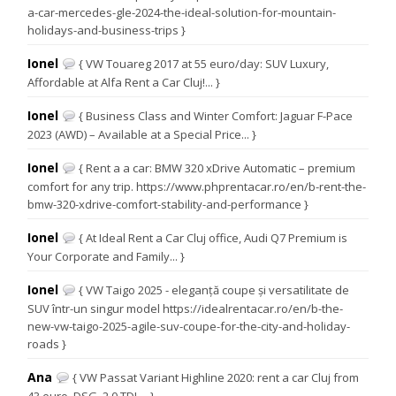
a-car-mercedes-gle-2024-the-ideal-solution-for-mountain-
holidays-and-business-trips }
Ionel
{ VW Touareg 2017 at 55 euro/day: SUV Luxury,
Affordable at Alfa Rent a Car Cluj!... }
Ionel
{ Business Class and Winter Comfort: Jaguar F-Pace
2023 (AWD) – Available at a Special Price... }
Ionel
{ Rent a a car: BMW 320 xDrive Automatic – premium
comfort for any trip. https://www.phprentacar.ro/en/b-rent-the-
bmw-320-xdrive-comfort-stability-and-performance }
Ionel
{ At Ideal Rent a Car Cluj office, Audi Q7 Premium is
Your Corporate and Family... }
Ionel
{ VW Taigo 2025 - eleganță coupe și versatilitate de
SUV într-un singur model https://idealrentacar.ro/en/b-the-
new-vw-taigo-2025-agile-suv-coupe-for-the-city-and-holiday-
roads }
Ana
{ VW Passat Variant Highline 2020: rent a car Cluj from