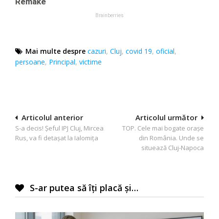
Mai multe despre
cazuri
,
Cluj
,
covid 19
,
oficial
,
persoane
,
Principal
,
victime
Navigare
Articolul anterior
Articolul următor
S-a decis! Șeful IPJ Cluj, Mircea
TOP. Cele mai bogate orașe
în
Rus, va fi detașat la Ialomița
din România. Unde se
articole
situează Cluj-Napoca
S-ar putea să îți placă și…