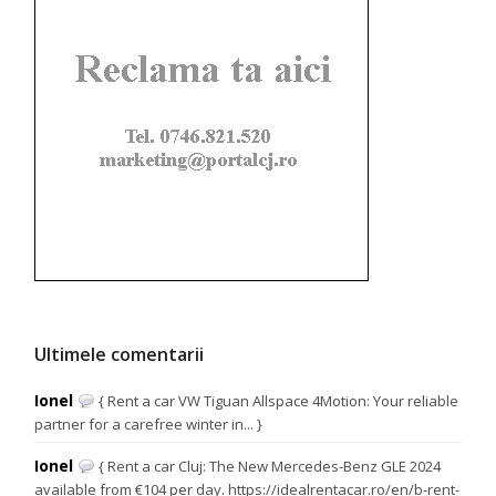
Ultimele comentarii
Ionel
{ Rent a car VW Tiguan Allspace 4Motion: Your reliable
partner for a carefree winter in... }
Ionel
{ Rent a car Cluj: The New Mercedes-Benz GLE 2024
available from €104 per day. https://idealrentacar.ro/en/b-rent-