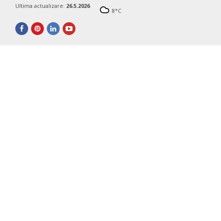
Ultima actualizare:
26.5.2026
8
°C