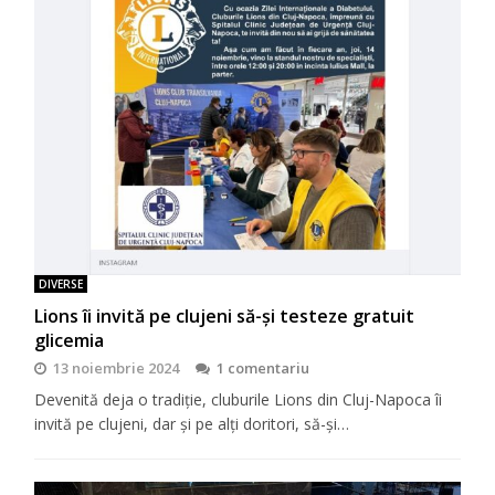
DIVERSE
Lions îi invită pe clujeni să-şi testeze gratuit
glicemia
13 noiembrie 2024
1 comentariu
Devenită deja o tradiţie, cluburile Lions din Cluj-Napoca îi
invită pe clujeni, dar şi pe alţi doritori, să-şi…