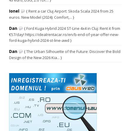
43 euro, DSG, 2.0 TDI.... }
Ionel
{ Rent a car Cluj Airport: Skoda Scala 2024 from 25
euros. New Model (2024): Comfort,... }
Dan
{ Ford Kuga Hybrid 2024 ST-Line 4x4 in Cluj: Rent it from
€57/day! https://idealrentacar.ro/en/b-end-of-year-offer-new-
ford-kuga-hybrid-2024-st-line-awd }
Dan
{ The Urban Silhouette of the Future: Discover the Bold
Design of the New 2026 Kia... }