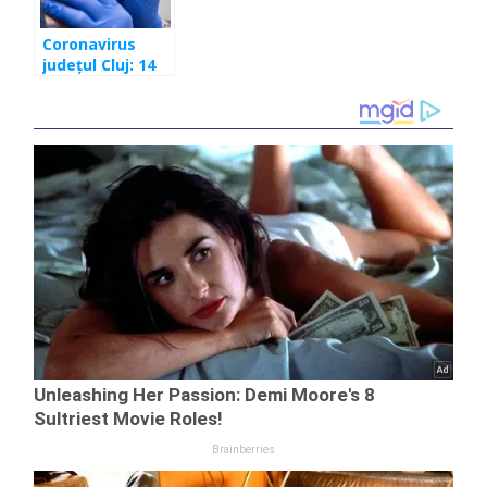
Coronavirus
județul Cluj: 14
depistate
pozitiv în
ultimele 24 de
ore