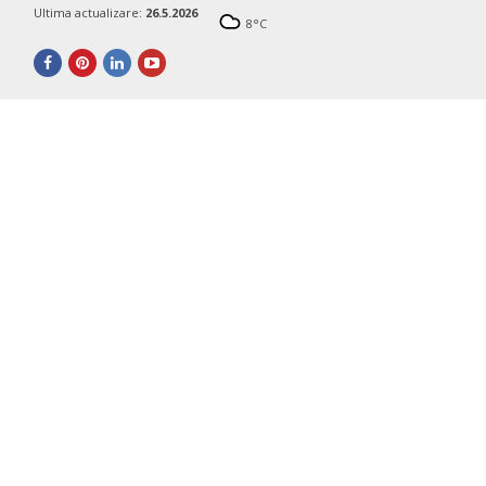
Ultima actualizare:
26.5.2026
8
°C