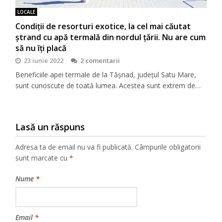
LOCALE
Condiţii de resorturi exotice, la cel mai căutat
ştrand cu apă termală din nordul ţării. Nu are cum
să nu îţi placă
23 iunie 2022
2 comentarii
Beneficiile apei termale de la Tășnad, județul Satu Mare,
sunt cunoscute de toată lumea. Acestea sunt extrem de…
Lasă un răspuns
Adresa ta de email nu va fi publicată.
Câmpurile obligatorii
sunt marcate cu
*
Nume
*
Email
*