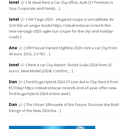
Ionel
{ At Ideal Rent a Car Cluj office, Audi Q7 Premium is
Your Corporate and Family... }
Ionel
{ VW Taigo 2025 - eleganță coupe și versatilitate de
SUV într-un singur model https://idealrentacar.ro/en/b-the-
new-vw-taigo-2025-agile-suv-coupe-for-the-city-and-holiday-
roads }
Ana
{ VW Passat Variant Highline 2020: rent a car Cluj from
43 euro, DSG, 2.0 TDI.... }
Ionel
{ Rent a car Cluj Airport: Skoda Scala 2024 from 25
euros. New Model (2024): Comfort,... }
Dan
{ Ford Kuga Hybrid 2024 ST-Line 4x4 in Cluj: Rent it from
€57/day! https://idealrentacar.ro/en/b-end-of-year-offer-new-
ford-kuga-hybrid-2024-st-line-awd }
Dan
{ The Urban Silhouette of the Future: Discover the Bold
Design of the New 2026 Kia... }