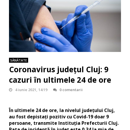
SĂNĂTATE
Coronavirus județul Cluj: 9
cazuri în ultimele 24 de ore
4 iunie 2021, 14:19
0 comentarii
În ultimele 24 de ore, la nivelul județului Cluj,
au fost depistați pozitiv cu Covid-19 doar 9
persoane, transmite Instituția Prefecturii Cluj.
Rata de incidență în județ este 0,34 la mia de