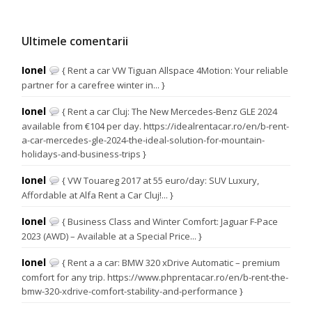
Ultimele comentarii
Ionel
{ Rent a car VW Tiguan Allspace 4Motion: Your reliable
partner for a carefree winter in... }
Ionel
{ Rent a car Cluj: The New Mercedes-Benz GLE 2024
available from €104 per day. https://idealrentacar.ro/en/b-rent-
a-car-mercedes-gle-2024-the-ideal-solution-for-mountain-
holidays-and-business-trips }
Ionel
{ VW Touareg 2017 at 55 euro/day: SUV Luxury,
Affordable at Alfa Rent a Car Cluj!... }
Ionel
{ Business Class and Winter Comfort: Jaguar F-Pace
2023 (AWD) – Available at a Special Price... }
Ionel
{ Rent a a car: BMW 320 xDrive Automatic – premium
comfort for any trip. https://www.phprentacar.ro/en/b-rent-the-
bmw-320-xdrive-comfort-stability-and-performance }