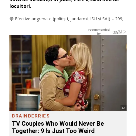
locuitori.
🔴 Efective angrenate (polițiști, jandarmi, ISU și SAJ) – 299;