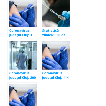
Coronavirus
Statistică
județul Cluj: 3
zilnică: 385 de
depistate
clujeni cu COVID
pozitiv în
în ultima zi
ultimele 24 de
ore
Coronavirus
Coronavirus
județul Cluj: 200
județul Cluj: 114
de cazuri în
de cazuri în
ultimele 24 de
ultimele 24 de
ore
ore