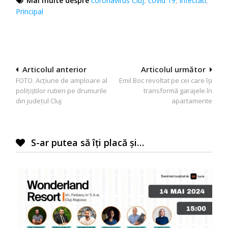
Mai multe despre
coronavirus Cluj
,
covid 19
,
infectati
,
Principal
Navigare
Articolul anterior
Articolul următor
FOTO. Acțiune de amploare al
Emil Boc revoltat pe cei care își
în
polițiștilor rutieri pe drumurile
transformă garajele în
articole
din județul Cluj
apartamente
S-ar putea să îți placă și…