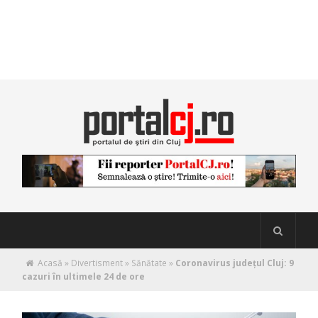
Acasă
»
Divertisment
»
Sănătate
»
Coronavirus județul Cluj: 9
cazuri în ultimele 24 de ore