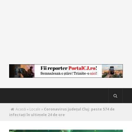
Acasă
»
Locale
»
Coronavirus județul Cluj: peste 574 de
infectați în ultimele 24 de ore