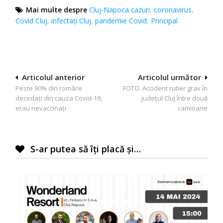
Mai multe despre
Cluj-Napoca cazuri
,
coronavirus
,
Covid Cluj
,
infectați Cluj
,
pandemie Covid
,
Principal
Navigare
Articolul anterior
Articolul următor
Peste 90% din românii
FOTO. Accident rutier grav în
în
decedați din cauza Covid-19,
județul Cluj între două
articole
erau nevaccinați
camioane
S-ar putea să îți placă și…