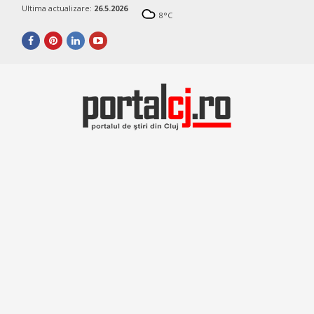
Ultima actualizare:
26.5.2026
8
°C