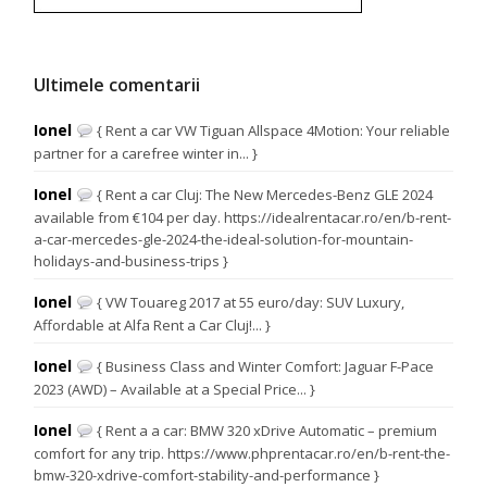
Ultimele comentarii
Ionel
{ Rent a car VW Tiguan Allspace 4Motion: Your reliable
partner for a carefree winter in... }
Ionel
{ Rent a car Cluj: The New Mercedes-Benz GLE 2024
available from €104 per day. https://idealrentacar.ro/en/b-rent-
a-car-mercedes-gle-2024-the-ideal-solution-for-mountain-
holidays-and-business-trips }
Ionel
{ VW Touareg 2017 at 55 euro/day: SUV Luxury,
Affordable at Alfa Rent a Car Cluj!... }
Ionel
{ Business Class and Winter Comfort: Jaguar F-Pace
2023 (AWD) – Available at a Special Price... }
Ionel
{ Rent a a car: BMW 320 xDrive Automatic – premium
comfort for any trip. https://www.phprentacar.ro/en/b-rent-the-
bmw-320-xdrive-comfort-stability-and-performance }