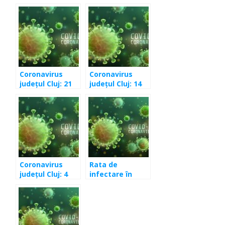
Coronavirus
Coronavirus
județul Cluj: 21
județul Cluj: 14
cazuri în
cazuri în
ultimele 24 de
ultimele 24 de
ore
ore
Coronavirus
Rata de
județul Cluj: 4
infectare în
cazuri în
județul Cluj este
ultimele 24 de
în continuă
ore
creștere