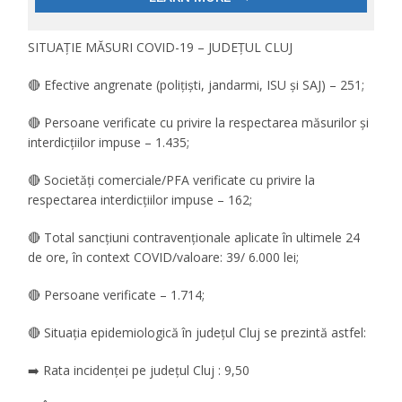
SITUAȚIE MĂSURI COVID-19 – JUDEȚUL CLUJ
🔴 Efective angrenate (polițiști, jandarmi, ISU și SAJ) – 251;
🔴 Persoane verificate cu privire la respectarea măsurilor și
interdicțiilor impuse – 1.435;
🔴 Societăți comerciale/PFA verificate cu privire la
respectarea interdicțiilor impuse – 162;
🔴 Total sancțiuni contravenționale aplicate în ultimele 24
de ore, în context COVID/valoare: 39/ 6.000 lei;
🔴 Persoane verificate – 1.714;
🔴 Situația epidemiologică în județul Cluj se prezintă astfel:
➡️ Rata incidenței pe județul Cluj : 9,50