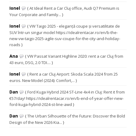
Ionel
{ At Ideal Rent a Car Cluj office, Audi Q7 Premium is
Your Corporate and Family... }
Ionel
{ VW Taigo 2025 - eleganță coupe și versatilitate de
SUV într-un singur model https://idealrentacar.ro/en/b-the-
new-vw-taigo-2025-agile-suv-coupe-for-the-city-and-holiday-
roads }
Ana
{ VW Passat Variant Highline 2020: rent a car Cluj from
43 euro, DSG, 2.0 TDI.... }
Ionel
{ Rent a car Cluj Airport: Skoda Scala 2024 from 25
euros. New Model (2024): Comfort,... }
Dan
{ Ford Kuga Hybrid 2024 ST-Line 4x4 in Cluj: Rent it from
€57/day! https://idealrentacar.ro/en/b-end-of-year-offer-new-
ford-kuga-hybrid-2024-st-line-awd }
Dan
{ The Urban Silhouette of the Future: Discover the Bold
Design of the New 2026 Kia... }