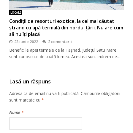
LOCALE
Condiţii de resorturi exotice, la cel mai căutat
ştrand cu apă termală din nordul ţării. Nu are cum
să nu îţi placă
23 iunie 2022
2 comentarii
Beneficiile apei termale de la Tășnad, județul Satu Mare,
sunt cunoscute de toată lumea. Acestea sunt extrem de…
Lasă un răspuns
Adresa ta de email nu va fi publicată.
Câmpurile obligatorii
sunt marcate cu
*
Nume
*