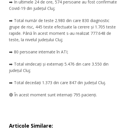
➡️ În ultimele 24 de ore, 574 persoane au fost confirmate
Covid-19 din județul Cluj;
➡️ Total număr de teste 2.980 din care 830 diagnostic
grupe de risc, 445 teste efectuate la cerere și 1.705 teste
rapide. Până în acest moment s-au realizat 777.648 de
teste, la nivelul județului Cluj;
➡️ 80 persoane internate în ATI;
➡️ Total vindecați și externați 5.476 din care 3.550 din
județul Cluj;
➡️ Total decedați 1.373 din care 847 din județul Cluj.
🔴 În acest moment sunt internați 795 pacienți.
Articole Similare: