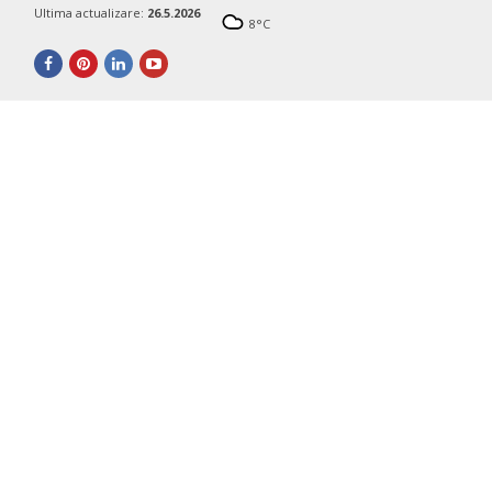
Ultima actualizare:
26.5.2026
8
°C