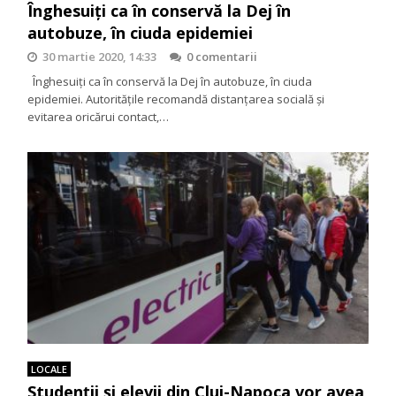
Înghesuiți ca în conservă la Dej în
autobuze, în ciuda epidemiei
30 martie 2020, 14:33
0 comentarii
Înghesuiți ca în conservă la Dej în autobuze, în ciuda
epidemiei. Autoritățile recomandă distanțarea socială și
evitarea oricărui contact,…
LOCALE
Studenții și elevii din Cluj-Napoca vor avea