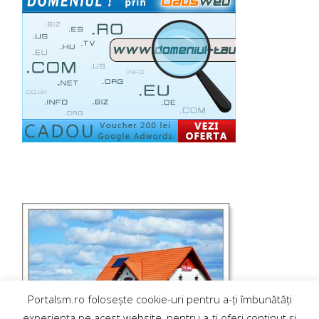
Portalsm.ro folosește cookie-uri pentru a-ți îmbunătăți
experiența pe acest website, pentru a-ți oferi conținut și