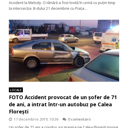
Accident la Melody. O tânără a fost lovită în urmă cu puţin timp
la intersecţia B-dului 21 decembrie cu Piaţa…
LOCALE
FOTO Accident provocat de un șofer de 71
de ani, a intrat într-un autobuz pe Calea
Florești
17 decembrie 2019, 10:36
0 comentarii
Un șofer de 71 ani a condus azi mașina pe Calea Floresti inspre