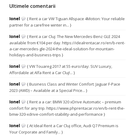
Ultimele comentarii
Ionel
{ Rent a car VW Tiguan Allspace 4Motion: Your reliable
partner for a carefree winter in... }
Ionel
{ Rent a car Cluj: The New Mercedes-Benz GLE 2024
available from €104 per day. https://idealrentacar.ro/en/b-rent-
a-car-mercedes-gle-2024-the-ideal-solution-for-mountain-
holidays-and-business-trips }
Ionel
{ VW Touareg 2017 at 55 euro/day: SUV Luxury,
Affordable at Alfa Rent a Car Cluj!... }
Ionel
{ Business Class and Winter Comfort: Jaguar F-Pace
2023 (AWD) – Available at a Special Price... }
Ionel
{ Rent a a car: BMW 320 xDrive Automatic – premium
comfort for any trip. https://www.phprentacar.ro/en/b-rent-the-
bmw-320-xdrive-comfort-stability-and-performance }
Ionel
{ At Ideal Rent a Car Cluj office, Audi Q7 Premium is
Your Corporate and Family... }