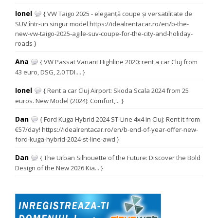
Ionel
{ VW Taigo 2025 - eleganță coupe și versatilitate de
SUV într-un singur model https://idealrentacar.ro/en/b-the-
new-vw-taigo-2025-agile-suv-coupe-for-the-city-and-holiday-
roads }
Ana
{ VW Passat Variant Highline 2020: rent a car Cluj from
43 euro, DSG, 2.0 TDI.... }
Ionel
{ Rent a car Cluj Airport: Skoda Scala 2024 from 25
euros. New Model (2024): Comfort,... }
Dan
{ Ford Kuga Hybrid 2024 ST-Line 4x4 in Cluj: Rent it from
€57/day! https://idealrentacar.ro/en/b-end-of-year-offer-new-
ford-kuga-hybrid-2024-st-line-awd }
Dan
{ The Urban Silhouette of the Future: Discover the Bold
Design of the New 2026 Kia... }