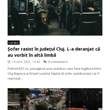
LOCALE
Șofer rasist în județul Cluj. L-a deranjat că
au vorbit în altă limbă
14 iulie 2021, 14:43
0 comentarii
Potrivit BZC.ro, pasagerul unui autobuz care face legătura între
Cluj-Napoca și Finișel susține faptul că șofer autobuzului i-ar fi
reproșat…