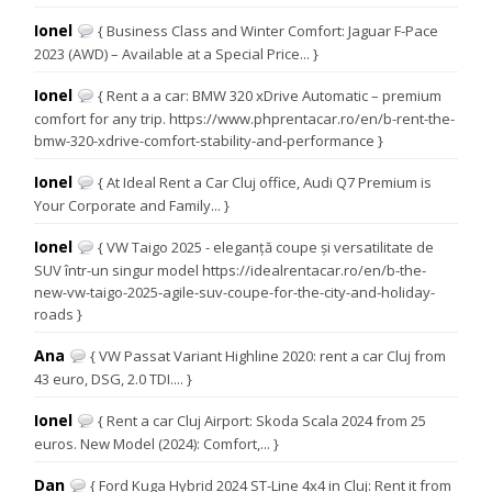
Ionel
{ Business Class and Winter Comfort: Jaguar F-Pace
2023 (AWD) – Available at a Special Price... }
Ionel
{ Rent a a car: BMW 320 xDrive Automatic – premium
comfort for any trip. https://www.phprentacar.ro/en/b-rent-the-
bmw-320-xdrive-comfort-stability-and-performance }
Ionel
{ At Ideal Rent a Car Cluj office, Audi Q7 Premium is
Your Corporate and Family... }
Ionel
{ VW Taigo 2025 - eleganță coupe și versatilitate de
SUV într-un singur model https://idealrentacar.ro/en/b-the-
new-vw-taigo-2025-agile-suv-coupe-for-the-city-and-holiday-
roads }
Ana
{ VW Passat Variant Highline 2020: rent a car Cluj from
43 euro, DSG, 2.0 TDI.... }
Ionel
{ Rent a car Cluj Airport: Skoda Scala 2024 from 25
euros. New Model (2024): Comfort,... }
Dan
{ Ford Kuga Hybrid 2024 ST-Line 4x4 in Cluj: Rent it from