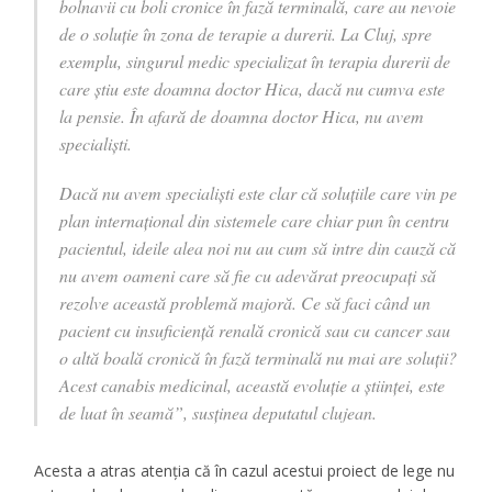
bolnavii cu boli cronice în fază terminală, care au nevoie
de o soluție în zona de terapie a durerii. La Cluj, spre
exemplu, singurul medic specializat în terapia durerii de
care știu este doamna doctor Hica, dacă nu cumva este
la pensie. În afară de doamna doctor Hica, nu avem
specialiști.
Dacă nu avem specialiști este clar că soluțiile care vin pe
plan internațional din sistemele care chiar pun în centru
pacientul, ideile alea noi nu au cum să intre din cauză că
nu avem oameni care să fie cu adevărat preocupați să
rezolve această problemă majoră. Ce să faci când un
pacient cu insuficiență renală cronică sau cu cancer sau
o altă boală cronică în fază terminală nu mai are soluții?
Acest canabis medicinal, această evoluție a științei, este
de luat în seamă”, susținea deputatul clujean.
Acesta a atras atenția că în cazul acestui proiect de lege nu