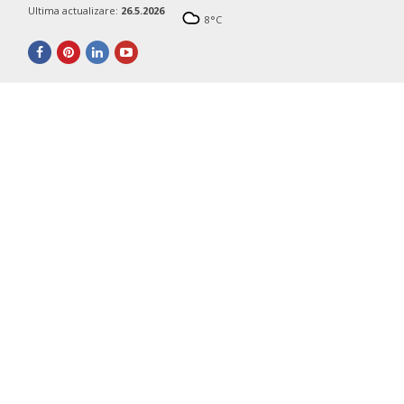
Ultima actualizare:
26.5.2026
8
°C