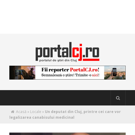
Acasă
»
Locale
»
Un deputat din Cluj, printre cei care vor
legalizarea canabisului medicinal