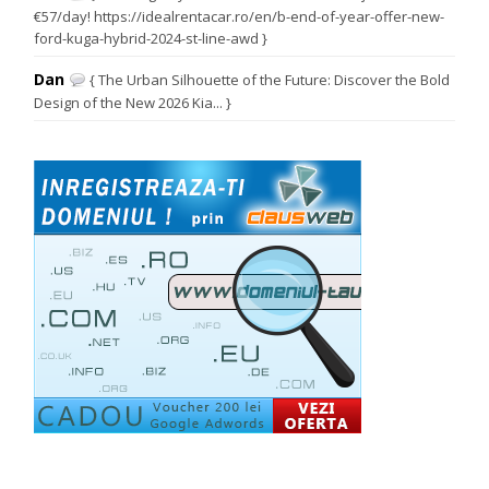
€57/day! https://idealrentacar.ro/en/b-end-of-year-offer-new-
ford-kuga-hybrid-2024-st-line-awd }
Dan
{ The Urban Silhouette of the Future: Discover the Bold
Design of the New 2026 Kia... }