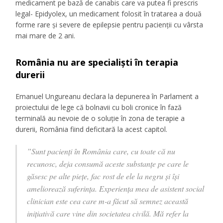
medicament pe bază de canabis care va putea fi prescris
legal- Epidyolex, un medicament folosit în tratarea a două
forme rare și severe de epilepsie pentru pacienții cu vârsta
mai mare de 2 ani.
România nu are specialiști în terapia
durerii
Emanuel Ungureanu declara la depunerea în Parlament a
proiectului de lege că bolnavii cu boli cronice în fază
terminală au nevoie de o soluție în zona de terapie a
durerii, România fiind deficitară la acest capitol.
”Sunt pacienți în România care, cu toate că nu
recunosc, deja consumă aceste substanțe pe care le
găsesc pe alte piețe, fac rost de ele la negru și își
ameliorează suferința. Experiența mea de asistent social
clinician este cea care m-a făcut să semnez această
inițiativă care vine din societatea civilă. Mă refer la