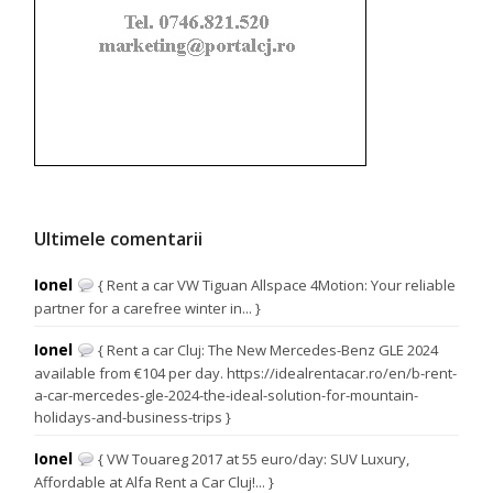
Ultimele comentarii
Ionel
{ Rent a car VW Tiguan Allspace 4Motion: Your reliable
partner for a carefree winter in... }
Ionel
{ Rent a car Cluj: The New Mercedes-Benz GLE 2024
available from €104 per day. https://idealrentacar.ro/en/b-rent-
a-car-mercedes-gle-2024-the-ideal-solution-for-mountain-
holidays-and-business-trips }
Ionel
{ VW Touareg 2017 at 55 euro/day: SUV Luxury,
Affordable at Alfa Rent a Car Cluj!... }