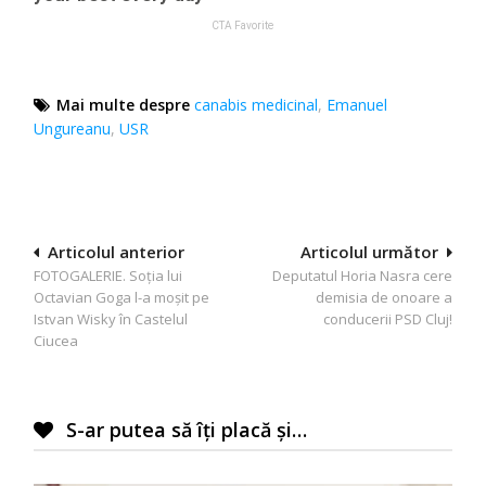
Mai multe despre
canabis medicinal
,
Emanuel
Ungureanu
,
USR
Navigare
Articolul anterior
Articolul următor
FOTOGALERIE. Soţia lui
Deputatul Horia Nasra cere
în
Octavian Goga l-a moşit pe
demisia de onoare a
articole
Istvan Wisky în Castelul
conducerii PSD Cluj!
Ciucea
S-ar putea să îți placă și…