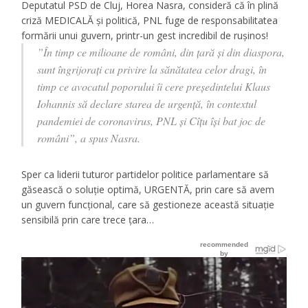
Deputatul PSD de Cluj, Horea Nasra, consideră că în plină
criză MEDICALĂ și politică, PNL fuge de responsabilitatea
formării unui guvern, printr-un gest incredibil de rușinos!
”În timp ce milioane de români, din țară și din diaspora,
sunt îngrijorați cu privire la sănătatea celor dragi, în
timp ce avocatul poporului îi cere preşedintelui Klaus
Iohannis să declare starea de urgenţă, în contextul
pandemiei de coronavirus, PNL și Cîțu își bat joc de
români”, a spus Nasra.
Sper ca liderii tuturor partidelor politice parlamentare să
găsească o s
oluție optimă, URGENTĂ, prin care să avem
un guvern funcțional, care să gestioneze această situație
sensibilă prin care trece țara…