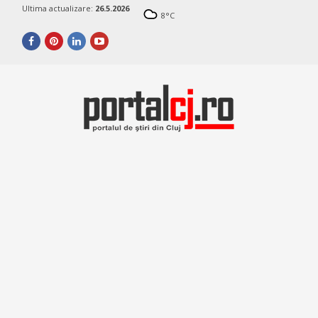
Ultima actualizare:
26.5.2026
8
°C