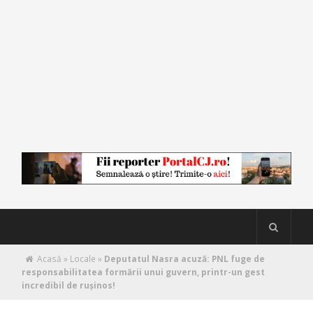
Acasă
»
Locale
»
Deputatul Nasra acuză: PNL fuge de
responsabilitatea formării unui guvern, printr-un gest
incredibil de rușinos!