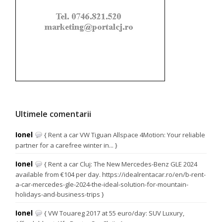
Ultimele comentarii
Ionel
{ Rent a car VW Tiguan Allspace 4Motion: Your reliable
partner for a carefree winter in... }
Ionel
{ Rent a car Cluj: The New Mercedes-Benz GLE 2024
available from €104 per day. https://idealrentacar.ro/en/b-rent-
a-car-mercedes-gle-2024-the-ideal-solution-for-mountain-
holidays-and-business-trips }
Ionel
{ VW Touareg 2017 at 55 euro/day: SUV Luxury,