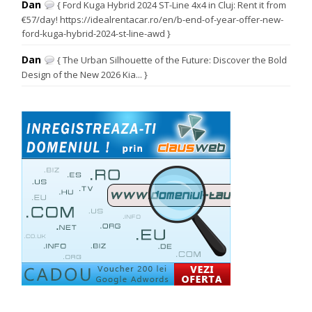
Dan
{ Ford Kuga Hybrid 2024 ST-Line 4x4 in Cluj: Rent it from
€57/day! https://idealrentacar.ro/en/b-end-of-year-offer-new-
ford-kuga-hybrid-2024-st-line-awd }
Dan
{ The Urban Silhouette of the Future: Discover the Bold
Design of the New 2026 Kia... }