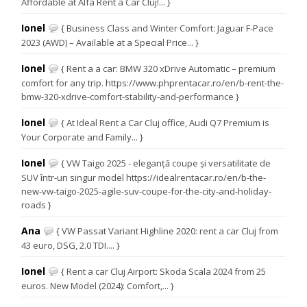
Affordable at Alfa Rent a Car Cluj!... }
Ionel
{ Business Class and Winter Comfort: Jaguar F-Pace
2023 (AWD) – Available at a Special Price... }
Ionel
{ Rent a a car: BMW 320 xDrive Automatic – premium
comfort for any trip. https://www.phprentacar.ro/en/b-rent-the-
bmw-320-xdrive-comfort-stability-and-performance }
Ionel
{ At Ideal Rent a Car Cluj office, Audi Q7 Premium is
Your Corporate and Family... }
Ionel
{ VW Taigo 2025 - eleganță coupe și versatilitate de
SUV într-un singur model https://idealrentacar.ro/en/b-the-
new-vw-taigo-2025-agile-suv-coupe-for-the-city-and-holiday-
roads }
Ana
{ VW Passat Variant Highline 2020: rent a car Cluj from
43 euro, DSG, 2.0 TDI.... }
Ionel
{ Rent a car Cluj Airport: Skoda Scala 2024 from 25
euros. New Model (2024): Comfort,... }