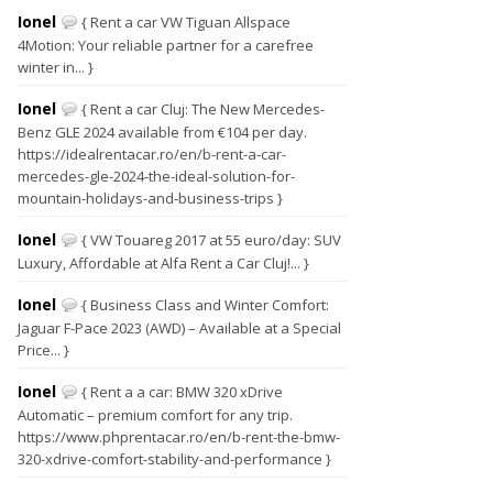
Ionel
{ Rent a car VW Tiguan Allspace
4Motion: Your reliable partner for a carefree
winter in... }
Ionel
{ Rent a car Cluj: The New Mercedes-
Benz GLE 2024 available from €104 per day.
https://idealrentacar.ro/en/b-rent-a-car-
mercedes-gle-2024-the-ideal-solution-for-
mountain-holidays-and-business-trips }
Ionel
{ VW Touareg 2017 at 55 euro/day: SUV
Luxury, Affordable at Alfa Rent a Car Cluj!... }
Ionel
{ Business Class and Winter Comfort:
Jaguar F-Pace 2023 (AWD) – Available at a Special
Price... }
Ionel
{ Rent a a car: BMW 320 xDrive
Automatic – premium comfort for any trip.
https://www.phprentacar.ro/en/b-rent-the-bmw-
320-xdrive-comfort-stability-and-performance }