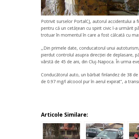
Potrivit surselor PortalCJ, autorul accidentului a fu
pentru că un cetățean cu spirit civic l-a urmărit 
trotuar în momentul în care a fost călcată cu ma
,,Din primele date, conducatorul unui autoturism
pierdut controlul asupra direcției de deplasare, p
vârstă de 45 de ani, din Cluj-Napoca. În urma even
Conducătorul auto, un bărbat finlandez de 38 de a
de 0.97 mg/l alcoool pur în aerul expirat”, a trans
Articole Similare: