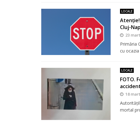
LOCALE
Atenție!
Cluj-Na
23 mart
Primăria C
cu ocazia
LOCALE
FOTO. Fe
accident
18 mart
Autorități
mortal pr