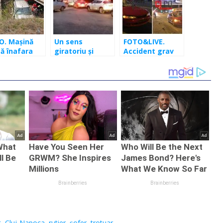
O. Mașină
Un sens
FOTO&LIVE.
tă înafara
giratoriu şi
Accident grav
lei, la limita
maşini distruse.
pe Traian Vuia!
lității
Un clujean băut
Pieton în stare
ășel
şi fără permis,
de ebrietate,
implicat în
lovit de o
accident. A
mașină
fugit de la locul
faptei
t
,
Cluj-Napoca
,
rutier
,
șofer
,
trotuar