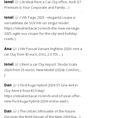
Ionel
{ At Ideal Rent a Car Cluj office, Audi Q7
Premium is Your Corporate and Family... }
Ionel
{ VW Taigo 2025 - eleganță coupe și
versatilitate de SUV într-un singur model
https://idealrentacar.ro/en/b-the-new-vw-taigo-
2025-agile-suv-coupe-for-the-city-and-holiday-
roads }
Ana
{ VW Passat Variant Highline 2020: rent a
car Cluj from 43 euro, DSG, 2.0 TDI.... }
Ionel
{ Rent a car Cluj Airport: Skoda Scala
2024 from 25 euros. New Model (2024): Comfort,...
}
Dan
{ Ford Kuga Hybrid 2024 ST-Line 4x4 in
Cluj: Rent it from €57/day!
https://idealrentacar.ro/en/b-end-of-year-offer-
new-ford-kuga-hybrid-2024-st-line-awd }
Dan
{ The Urban Silhouette of the Future:
Discover the Bold Design of the New 2026 Kia... }