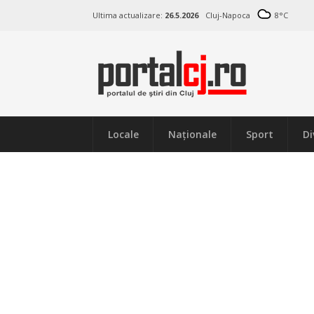
Ultima actualizare:
26.5.2026
Cluj-Napoca
8
°C
Locale
Naţionale
Sport
Di