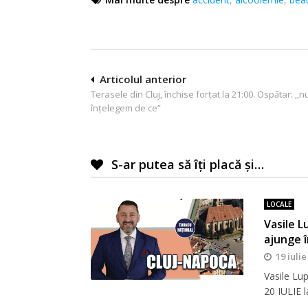
Navigare
Articolul anterior
Terasele din Cluj, închise forțat la 21:00. Ospătar: ,,n
în
înțelegem de ce”
articole
S-ar putea să îți placă și…
LOCALE
Vasile L
ajunge 
19 iulie
Vasile Lu
20 IULIE 