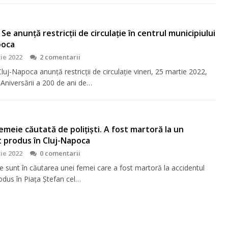
 Se anunță restricții de circulație în centrul municipiului
poca
ie 2022
2 comentarii
luj-Napoca anunță restricții de circulație vineri, 25 martie 2022,
 Aniversării a 200 de ani de…
meie căutată de polițiști. A fost martoră la un
 produs în Cluj-Napoca
ie 2022
0 comentarii
le sunt în căutarea unei femei care a fost martoră la accidentul
odus în Piața Ștefan cel…