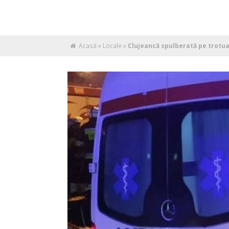
Acasă
»
Locale
»
Clujeancă spulberată pe trotua