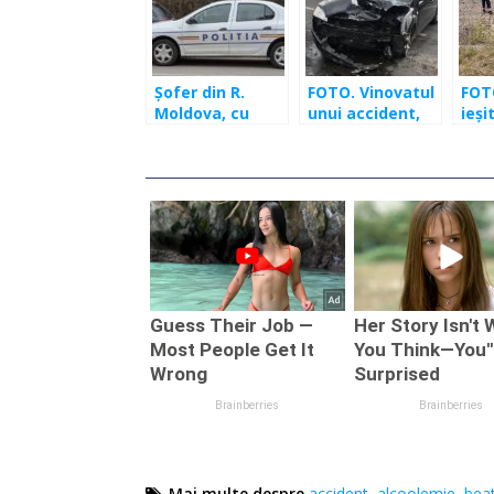
Șofer din R.
FOTO. Vinovatul
FOT
Moldova, cu
unui accident,
ieși
alcoolemie
căutat pe
șose
record, a fost
Facebook.
loca
reținut de
Pagubă de 1.600
Năd
polițiști
euro!
Mai multe despre
accident
,
alcoolemie
,
bea