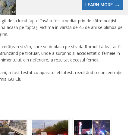
git de la locul faptei însă a fost imediat prin de către polițiști
până acasă pe făptaș. Victima în vârstă de 45 de ani se plimba pe
șina.
, cetățean străin, care se deplasa pe strada Romul Ladea, ar fi
ătrunzând pe trotuar, unde a surprins si accidentat o femeie în
imentului, din nefericire, a rezultat decesul femeii.
ni, a fost testat cu aparatul etilotest, rezultând o concentrație
mis ISU Cluj.