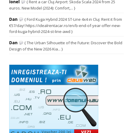
Ionel
{ Rent a car Cluj Airport: Skoda Scala 2024 from 25
euros. New Model (2024): Comfort,... }
Dan
{ Ford Kuga Hybrid 2024 ST-Line 4x4 in Cluj: Rent it from
€57/day! https://idealrentacar.ro/en/b-end-of-year-offer-new-
ford-kuga-hybrid-2024-st-line-awd }
Dan
{ The Urban Silhouette of the Future: Discover the Bold
Design of the New 2026 Kia... }