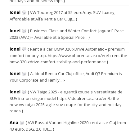
holidays-and-business-trips }
Ionel
{ VW Touareg 2017 at 55 euro/day: SUV Luxury,
Affordable at Alfa Rent a Car Cluj!... }
Ionel
{ Business Class and Winter Comfort: Jaguar F-Pace
2023 (AWD) – Available at a Special Price... }
Ionel
{ Rent a a car: BMW 320 xDrive Automatic – premium
comfort for any trip. https://www.phprentacar.ro/en/b-rent-the-
bmw-320-xdrive-comfort-stability-and-performance }
Ionel
{ At Ideal Rent a Car Cluj office, Audi Q7 Premium is
Your Corporate and Family... }
Ionel
{ VW Taigo 2025 - eleganță coupe și versatilitate de
SUV într-un singur model https://idealrentacar.ro/en/b-the-
new-vw-taigo-2025-agile-suv-coupe-for-the-city-and-holiday-
roads }
Ana
{ VW Passat Variant Highline 2020: rent a car Cluj from
43 euro, DSG, 2.0 TDI.... }