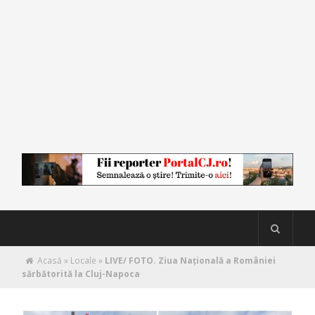
Acasă
»
Locale
»
LIVE/ FOTO. Ziua Națională a României
sărbătorită la Cluj-Napoca