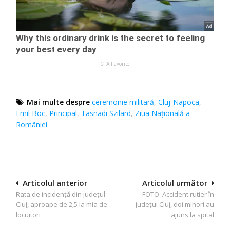
Mai multe despre
ceremonie militară
,
Cluj-Napoca
,
Emil Boc
,
Principal
,
Tasnadi Szilard
,
Ziua Națională a
României
Navigare
Articolul anterior
Articolul următor
Rata de incidență din județul
FOTO. Accident rutier în
în
Cluj, aproape de 2,5 la mia de
județul Cluj, doi minori au
articole
locuitori
ajuns la spital