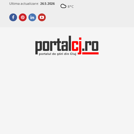
Ultima actualizare:
26.5.2026
8
°C