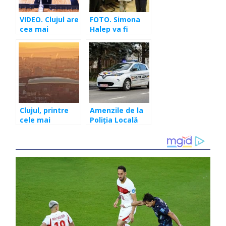
VIDEO. Clujul are
FOTO. Simona
cea mai
Halep va fi
modernă arenă
cetăţean de
indoor din
onoare al
România! Exact
municipiului
ca în NBA
Cluj-Napoca!
Clujul, printre
Amenzile de la
cele mai
Poliția Locală
poluate oraşe!
Cluj-Napoca, vor
Inspirăm dioxid
putea fi plătite
de azot! Comisia
mai ușor
Europeană a
trimis României
un ultimatum!