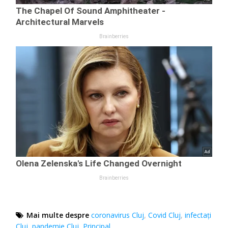
Mai multe despre
coronavirus Cluj
,
Covid Cluj
,
infectați
Cluj
,
pandemie Cluj
,
Principal