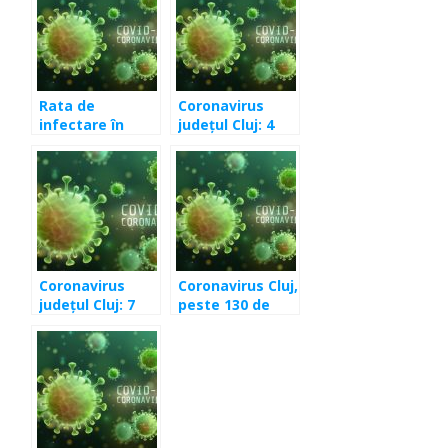
Rata de
Coronavirus
infectare în
județul Cluj: 4
județul Cluj este
cazuri în
în continuă
ultimele 24 de
creștere
ore
Coronavirus
Coronavirus Cluj,
județul Cluj: 7
peste 130 de
cazuri în
infectați în
ultimele 24 de
ultimele 24 de
ore
ore