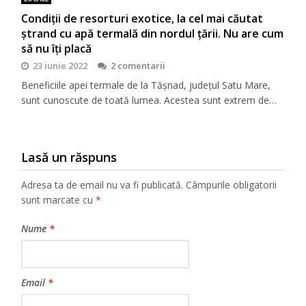
Condiţii de resorturi exotice, la cel mai căutat
ştrand cu apă termală din nordul ţării. Nu are cum
să nu îţi placă
23 iunie 2022
2 comentarii
Beneficiile apei termale de la Tășnad, județul Satu Mare,
sunt cunoscute de toată lumea. Acestea sunt extrem de…
Lasă un răspuns
Adresa ta de email nu va fi publicată.
Câmpurile obligatorii
sunt marcate cu
*
Nume
*
Email
*