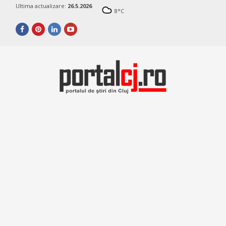
Ultima actualizare:
26.5.2026
8
°C