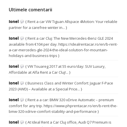
Ultimele comentarii
Ionel
{ Rent a car VW Tiguan Allspace 4Motion: Your reliable
partner for a carefree winter in... }
Ionel
{ Rent a car Cluj: The New Mercedes-Benz GLE 2024
available from €104 per day. https://idealrentacar.ro/en/b-rent-
a-car-mercedes-gle-2024-the-ideal-solution-for-mountain-
holidays-and-business-trips }
Ionel
{ VW Touareg 2017 at 55 euro/day: SUV Luxury,
Affordable at Alfa Rent a Car Cluj!... }
Ionel
{ Business Class and Winter Comfort: Jaguar F-Pace
2023 (AWD) – Available at a Special Price... }
Ionel
{ Rent a a car: BMW 320 xDrive Automatic – premium
comfort for any trip. https://www.phprentacar.ro/en/b-rent-the-
bmw-320-xdrive-comfort-stability-and-performance }
Ionel
{ At Ideal Rent a Car Cluj office, Audi Q7 Premium is