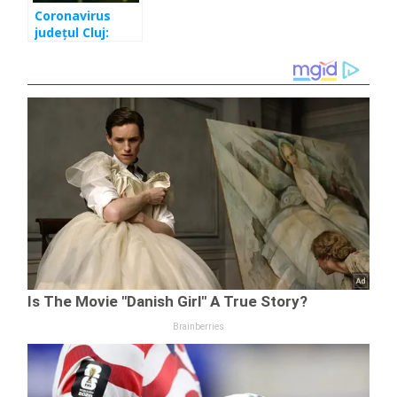
Coronavirus
județul Cluj:
peste 513 de
infectați în
ultimele 24 de
ore