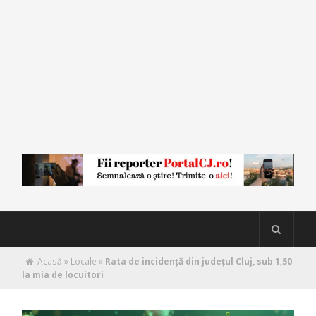
Acasă
»
Locale
»
Rata de incidență din județul Cluj, sub 1,50
la mia de locuitori