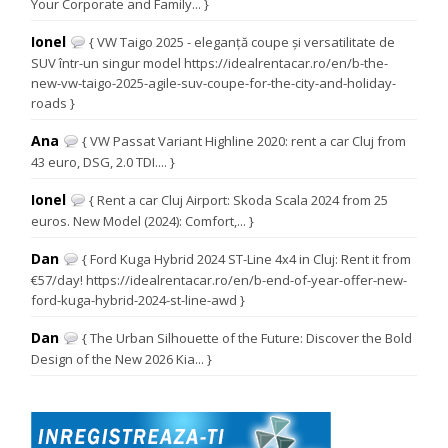
Your Corporate and Family... }
Ionel
{ VW Taigo 2025 - eleganță coupe și versatilitate de
SUV într-un singur model https://idealrentacar.ro/en/b-the-
new-vw-taigo-2025-agile-suv-coupe-for-the-city-and-holiday-
roads }
Ana
{ VW Passat Variant Highline 2020: rent a car Cluj from
43 euro, DSG, 2.0 TDI.... }
Ionel
{ Rent a car Cluj Airport: Skoda Scala 2024 from 25
euros. New Model (2024): Comfort,... }
Dan
{ Ford Kuga Hybrid 2024 ST-Line 4x4 in Cluj: Rent it from
€57/day! https://idealrentacar.ro/en/b-end-of-year-offer-new-
ford-kuga-hybrid-2024-st-line-awd }
Dan
{ The Urban Silhouette of the Future: Discover the Bold
Design of the New 2026 Kia... }