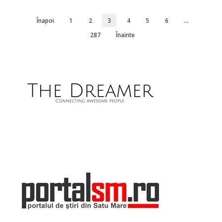
Înapoi
1
2
3
4
5
6
…
287
Înainte