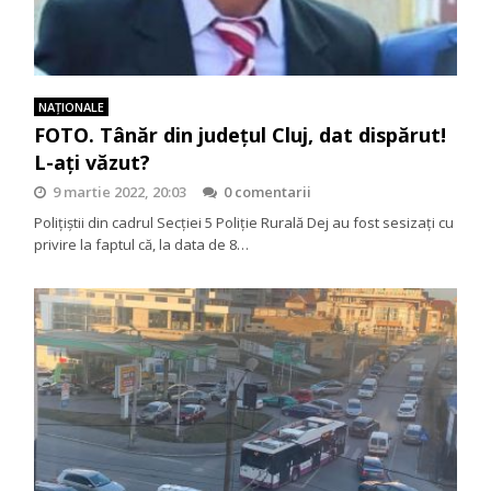
NAŢIONALE
FOTO. Tânăr din județul Cluj, dat dispărut!
L-ați văzut?
9 martie 2022, 20:03
0 comentarii
Poliţiștii din cadrul Secției 5 Poliție Rurală Dej au fost sesizați cu
privire la faptul că, la data de 8…