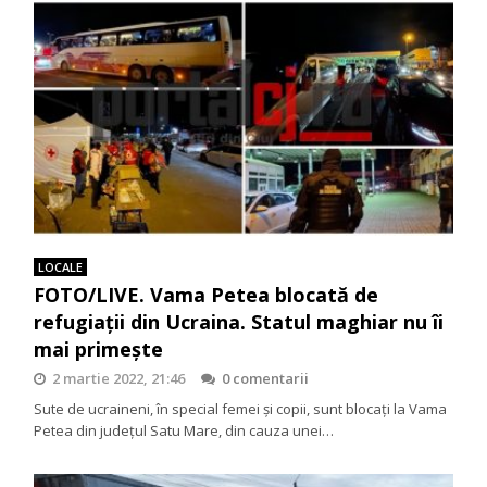
LOCALE
FOTO/LIVE. Vama Petea blocată de
refugiații din Ucraina. Statul maghiar nu îi
mai primește
2 martie 2022, 21:46
0 comentarii
Sute de ucraineni, în special femei și copii, sunt blocați la Vama
Petea din județul Satu Mare, din cauza unei…