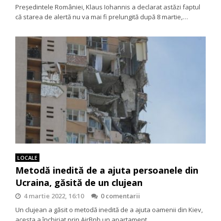
Președintele României, Klaus Iohannis a declarat astăzi faptul
că starea de alertă nu va mai fi prelungită după 8 martie,…
LOCALE
Metodă inedită de a ajuta persoanele din
Ucraina, găsită de un clujean
4 martie 2022, 16:10
0 comentarii
Un clujean a găsit o metodă inedită de a ajuta oamenii din Kiev,
acesta a închiriat prin AirBnb un apartament…