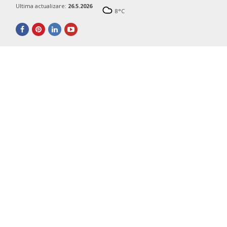
Ultima actualizare:
26.5.2026
8
°C