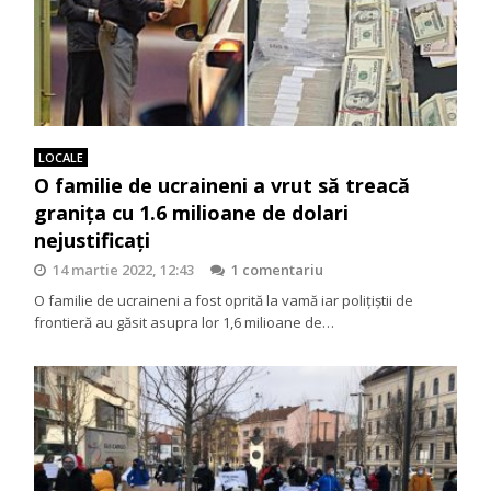
LOCALE
O familie de ucraineni a vrut să treacă
granița cu 1.6 milioane de dolari
nejustificați
14 martie 2022, 12:43
1 comentariu
O familie de ucraineni a fost oprită la vamă iar polițiștii de
frontieră au găsit asupra lor 1,6 milioane de…