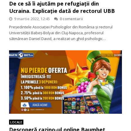
De ce să îi ajutăm pe refugiații din
Ucraina. Explicație dată de rectorul UBB
9 martie 2022, 12:45
0 comentarii
Preşedintele Asociaţiei Psihologilor din România şi rectorul
Universităţii Babeş-Bolyai din Cluj-Napoca, profesorul
sătmărean Daniel David, a realizat un ghid psihologic…
LOCALE
Descoperă cazino-ul online Baumbet