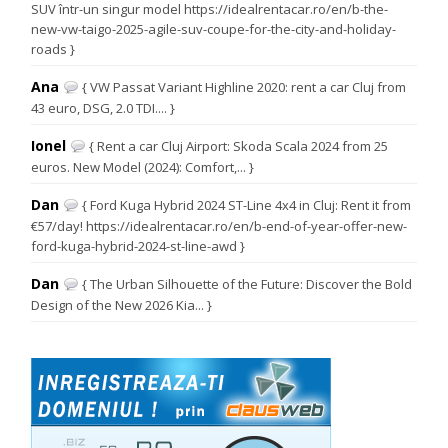
SUV într-un singur model https://idealrentacar.ro/en/b-the-
new-vw-taigo-2025-agile-suv-coupe-for-the-city-and-holiday-
roads }
Ana
{ VW Passat Variant Highline 2020: rent a car Cluj from
43 euro, DSG, 2.0 TDI.... }
Ionel
{ Rent a car Cluj Airport: Skoda Scala 2024 from 25
euros. New Model (2024): Comfort,... }
Dan
{ Ford Kuga Hybrid 2024 ST-Line 4x4 in Cluj: Rent it from
€57/day! https://idealrentacar.ro/en/b-end-of-year-offer-new-
ford-kuga-hybrid-2024-st-line-awd }
Dan
{ The Urban Silhouette of the Future: Discover the Bold
Design of the New 2026 Kia... }