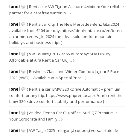
Ionel
{ Rent a car VW Tiguan Allspace 4Motion: Your reliable
partner for a carefree winter in... }
Ionel
{ Rent a car Cluj: The New Mercedes-Benz GLE 2024
available from €104 per day. https://idealrentacar.ro/en/b-rent-
a-car-mercedes-gle-2024-the-ideal-solution-for-mountain-
holidays-and-business-trips }
Ionel
{ VW Touareg 2017 at 55 euro/day: SUV Luxury,
Affordable at Alfa Rent a Car Cluj!... }
Ionel
{ Business Class and Winter Comfort: Jaguar F-Pace
2023 (AWD) – Available at a Special Price... }
Ionel
{ Rent a a car: BMW 320 xDrive Automatic – premium
comfort for any trip. https://www.phprentacar.ro/en/b-rent-the-
bmw-320-xdrive-comfort-stability-and-performance }
Ionel
{ At Ideal Rent a Car Cluj office, Audi Q7 Premium is
Your Corporate and Family... }
Ionel
{ VW Taigo 2025 - eleganță coupe și versatilitate de