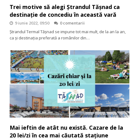
Trei motive să alegi Ștrandul Tășnad ca
destinație de concediu în această vară
9 iunie 2022, 09:50
0 comentarii
Ștrandul Termal Tășnad se impune tot mai mult, de la an la an,
ca și destinația preferată a românilor din…
Mai ieftin de atât nu există. Cazare de la
20 lei/zi în cea mai căutată stațiune