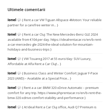
Ultimele comentarii
Ionel
{ Rent a car VW Tiguan Allspace 4Motion: Your reliable
partner for a carefree winter in... }
Ionel
{ Rent a car Cluj: The New Mercedes-Benz GLE 2024
available from €104 per day. https://idealrentacar.ro/en/b-rent-
a-car-mercedes-gle-2024-the-ideal-solution-for-mountain-
holidays-and-business-trips }
Ionel
{ VW Touareg 2017 at 55 euro/day: SUV Luxury,
Affordable at Alfa Rent a Car Cluj!... }
Ionel
{ Business Class and Winter Comfort: Jaguar F-Pace
2023 (AWD) – Available at a Special Price... }
Ionel
{ Rent a a car: BMW 320 xDrive Automatic – premium
comfort for any trip. https://www.phprentacar.ro/en/b-rent-the-
bmw-320-xdrive-comfort-stability-and-performance }
Ionel
{ At Ideal Rent a Car Cluj office, Audi Q7 Premium is