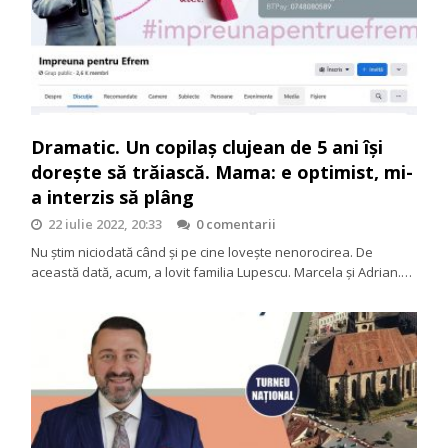
Dramatic. Un copilaş clujean de 5 ani îşi
doreşte să trăiască. Mama: e optimist, mi-
a interzis să plâng
22 iulie 2022, 20:33
0 comentarii
Nu ştim niciodată când şi pe cine loveşte nenorocirea. De
această dată, acum, a lovit familia Lupescu. Marcela şi Adrian.…