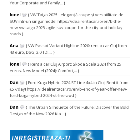
Your Corporate and Family... }
Ionel
{ VW Taigo 2025 - eleganță coupe și versatilitate de
SUV într-un singur model https://idealrentacar.ro/en/b-the-
new-vw-taigo-2025-agile-suv-coupe-for-the-city-and-holiday-
roads }
Ana
{ VW Passat Variant Highline 2020: rent a car Cluj from
43 euro, DSG, 2.0 TDI.... }
Ionel
{ Rent a car Cluj Airport: Skoda Scala 2024 from 25
euros. New Model (2024): Comfort,... }
Dan
{ Ford Kuga Hybrid 2024 ST-Line 4x4 in Cluj: Rent it from
€57/day! https://idealrentacar.ro/en/b-end-of-year-offer-new-
ford-kuga-hybrid-2024-st-line-awd }
Dan
{ The Urban Silhouette of the Future: Discover the Bold
Design of the New 2026 Kia... }