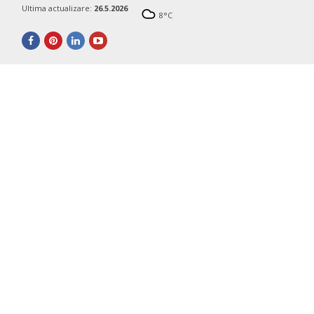
Ultima actualizare:
26.5.2026
8
°C