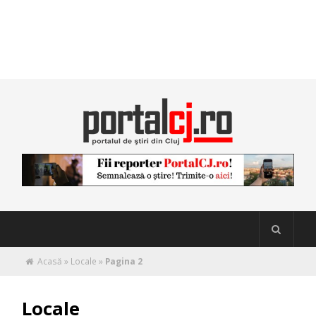
Acasă
»
Locale
»
Pagina 2
Locale