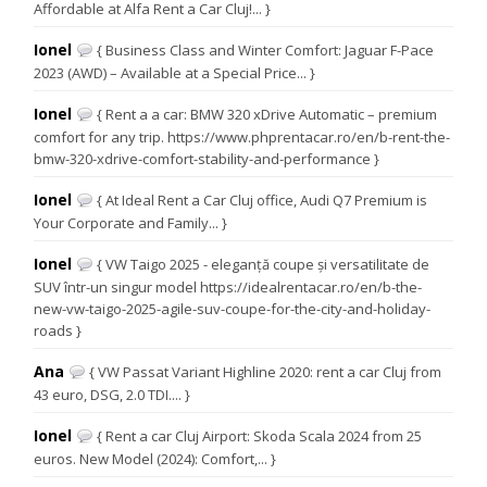
Affordable at Alfa Rent a Car Cluj!... }
Ionel
{ Business Class and Winter Comfort: Jaguar F-Pace
2023 (AWD) – Available at a Special Price... }
Ionel
{ Rent a a car: BMW 320 xDrive Automatic – premium
comfort for any trip. https://www.phprentacar.ro/en/b-rent-the-
bmw-320-xdrive-comfort-stability-and-performance }
Ionel
{ At Ideal Rent a Car Cluj office, Audi Q7 Premium is
Your Corporate and Family... }
Ionel
{ VW Taigo 2025 - eleganță coupe și versatilitate de
SUV într-un singur model https://idealrentacar.ro/en/b-the-
new-vw-taigo-2025-agile-suv-coupe-for-the-city-and-holiday-
roads }
Ana
{ VW Passat Variant Highline 2020: rent a car Cluj from
43 euro, DSG, 2.0 TDI.... }
Ionel
{ Rent a car Cluj Airport: Skoda Scala 2024 from 25
euros. New Model (2024): Comfort,... }