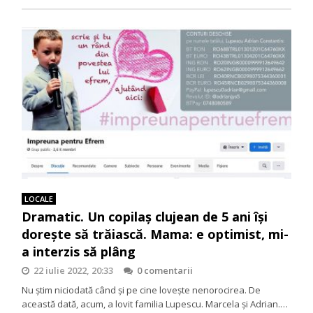
LOCALE
Dramatic. Un copilaş clujean de 5 ani îşi
doreşte să trăiască. Mama: e optimist, mi-
a interzis să plâng
22 iulie 2022, 20:33
0 comentarii
Nu ştim niciodată când şi pe cine loveşte nenorocirea. De
această dată, acum, a lovit familia Lupescu. Marcela şi Adrian.…