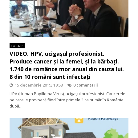
LOCALE
VIDEO. HPV, ucigaşul profesionist.
Produce cancer şi la femei, şi la bărbaţi.
1.740 de românce mor anual din cauza lui.
8 din 10 români sunt infectaţi
15 decembrie 2019, 19:53
0 comentarii
HPV (Human Papilloma Virus), ucigaşul profesionist. Cancerele
pe care le provoacă fiind între primele 3 ca număr în România,
după…