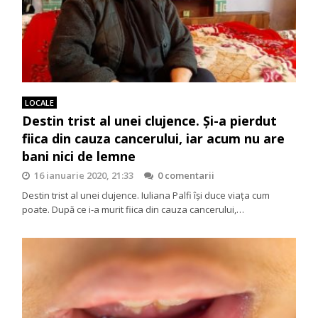
LOCALE
Destin trist al unei clujence. Şi-a pierdut
fiica din cauza cancerului, iar acum nu are
bani nici de lemne
16 ianuarie 2020, 21:33
0 comentarii
Destin trist al unei clujence. Iuliana Palfi îşi duce viaţa cum
poate. După ce i-a murit fiica din cauza cancerului,…