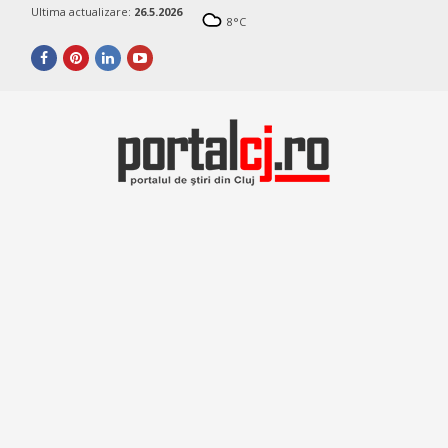
Ultima actualizare:
26.5.2026
8
°C