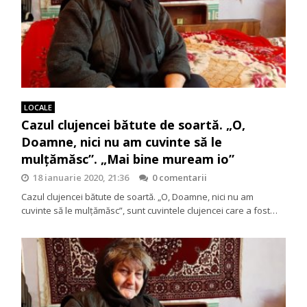
LOCALE
Cazul clujencei bătute de soartă. „O,
Doamne, nici nu am cuvinte să le
mulţămăsc”. „Mai bine muream io”
18 ianuarie 2020, 21:36
0 comentarii
Cazul clujencei bătute de soartă. „O, Doamne, nici nu am
cuvinte să le mulţămăsc”, sunt cuvintele clujencei care a fost…