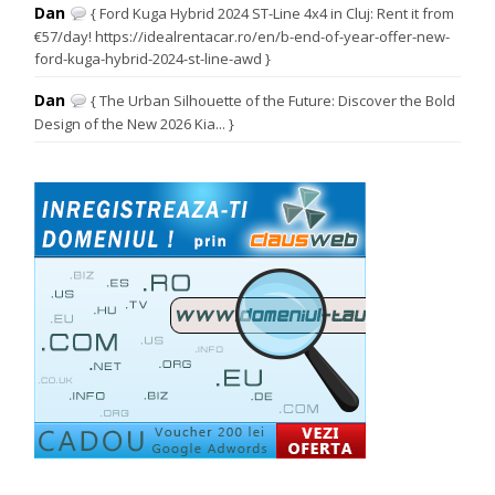
Dan
{ Ford Kuga Hybrid 2024 ST-Line 4x4 in Cluj: Rent it from
€57/day! https://idealrentacar.ro/en/b-end-of-year-offer-new-
ford-kuga-hybrid-2024-st-line-awd }
Dan
{ The Urban Silhouette of the Future: Discover the Bold
Design of the New 2026 Kia... }