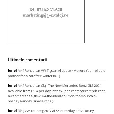
Ultimele comentarii
Ionel
{ Rent a car VW Tiguan Allspace 4Motion: Your reliable
partner for a carefree winter in... }
Ionel
{ Rent a car Cluj: The New Mercedes-Benz GLE 2024
available from €104 per day. https://idealrentacar.ro/en/b-rent-
a-car-mercedes-gle-2024-the-ideal-solution-for-mountain-
holidays-and-business-trips }
Ionel
{ VW Touareg 2017 at 55 euro/day: SUV Luxury,