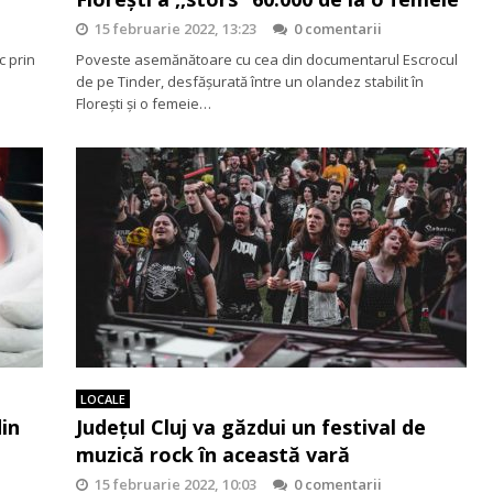
15 februarie 2022, 13:23
0 comentarii
c prin
Poveste asemănătoare cu cea din documentarul Escrocul
de pe Tinder, desfășurată între un olandez stabilit în
Florești și o femeie…
LOCALE
in
Județul Cluj va găzdui un festival de
muzică rock în această vară
15 februarie 2022, 10:03
0 comentarii