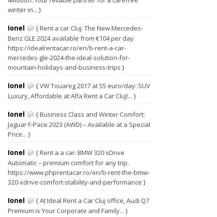
4Motion: Your reliable partner for a carefree
winter in... }
Ionel
{ Rent a car Cluj: The New Mercedes-
Benz GLE 2024 available from €104 per day.
https://idealrentacar.ro/en/b-rent-a-car-
mercedes-gle-2024-the-ideal-solution-for-
mountain-holidays-and-business-trips }
Ionel
{ VW Touareg 2017 at 55 euro/day: SUV
Luxury, Affordable at Alfa Rent a Car Cluj!... }
Ionel
{ Business Class and Winter Comfort:
Jaguar F-Pace 2023 (AWD) – Available at a Special
Price... }
Ionel
{ Rent a a car: BMW 320 xDrive
Automatic – premium comfort for any trip.
https://www.phprentacar.ro/en/b-rent-the-bmw-
320-xdrive-comfort-stability-and-performance }
Ionel
{ At Ideal Rent a Car Cluj office, Audi Q7
Premium is Your Corporate and Family... }