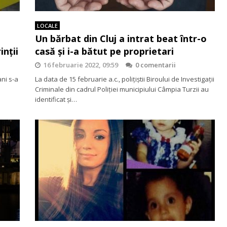
LOCALE
Un bărbat din Cluj a intrat beat într-o
inții
casă și i-a bătut pe proprietari
16 februarie 2022, 09:59
0 comentarii
ni s-a
La data de 15 februarie a.c., polițiștii Biroului de Investigații
Criminale din cadrul Poliției municipiului Câmpia Turzii au
identificat și…