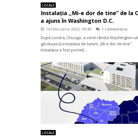
LOCALE
Instalația ,,Mi-e dor de tine” de la C
a ajuns în Washington D.C.
16 februarie 2022, 09:40
1 comentariu
După Londra, Chicago, a venit rândul Washington-ul
găzduiască instalația de lumini ,,Mi-e dor de tine".
Instalația a fost pornită…
LOCALE