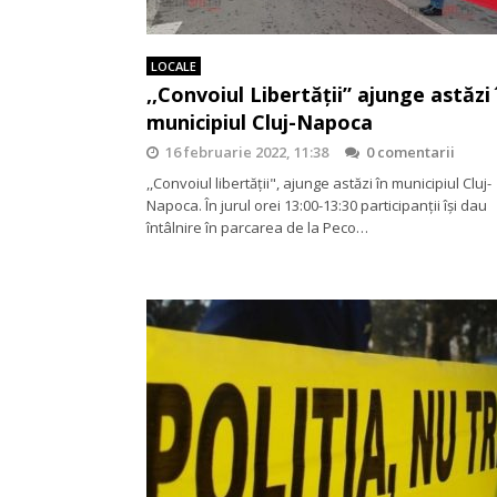
LOCALE
,,Convoiul Libertății” ajunge astăzi 
municipiul Cluj-Napoca
16 februarie 2022, 11:38
0 comentarii
,,Convoiul libertății", ajunge astăzi în municipiul Cluj-
Napoca. În jurul orei 13:00-13:30 participanții își dau
întâlnire în parcarea de la Peco…