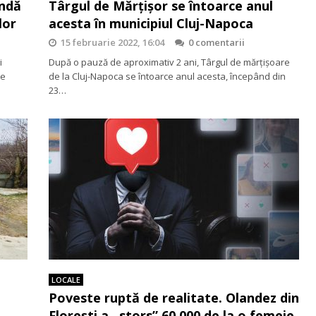
undă
Târgul de Mărțișor se întoarce anul
lor
acesta în municipiul Cluj-Napoca
15 februarie 2022, 16:04
0 comentarii
i
După o pauză de aproximativ 2 ani, Târgul de mărțișoare
de
de la Cluj-Napoca se întoarce anul acesta, începând din
23…
LOCALE
Poveste ruptă de realitate. Olandez din
Florești a ,,stors” 60.000 de la o femeie