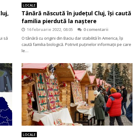
LOCALE
luj,
Tânără născută în județul Cluj, își caută
familia pierdută la naștere
16 februarie 2022, 08:05
0 comentarii
ui să
O tânără cu origini din Baciu dar stabilită în America, își
caută familia biologică. Potrivit puținelor informații pe care
le…
LOCALE