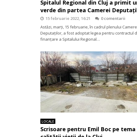
Spitalul Regional din Cluj a primit 
verde din partea Camerei Deputați
15 februarie 2022, 16:21
0 comentarii
Astăzi, marți, 15 februarie, în cadrul plenului Camere
Deputaților, a fost adoptat legea pentru contractul 
finanțare a Spitalului Regional…
LOCALE
Scrisoare pentru Emil Boc pe tema
calității vieții de la Cluj