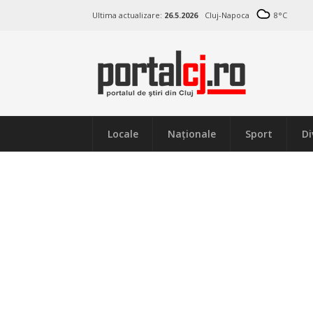
Ultima actualizare:
26.5.2026
Cluj-Napoca
8
°C
Locale
Naţionale
Sport
Di