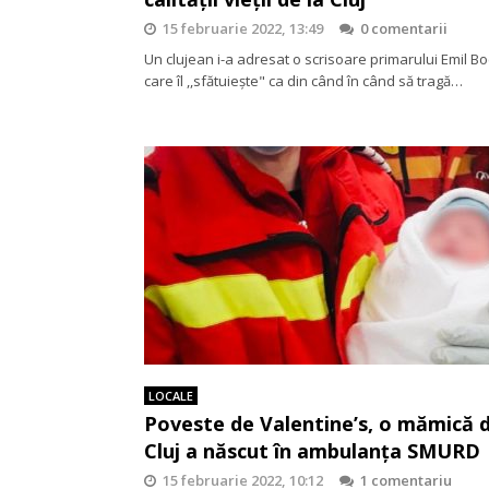
15 februarie 2022, 13:49
0 comentarii
Un clujean i-a adresat o scrisoare primarului Emil Bo
care îl ,,sfătuiește" ca din când în când să tragă…
LOCALE
Poveste de Valentine’s, o mămică d
Cluj a născut în ambulanța SMURD
15 februarie 2022, 10:12
1 comentariu