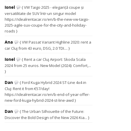
Ionel
{ VW Taigo 2025 - eleganță coupe și
versatilitate de SUV într-un singur model
https://idealrentacar.ro/en/b-the-new-vw-taigo-
2025-agile-suv-coupe-for-the-city-and-holiday-
roads }
Ana
{ VW Passat Variant Highline 2020: rent a
car Cluj from 43 euro, DSG, 2.0 TDI.... }
Ionel
{ Rent a car Cluj Airport: Skoda Scala
2024 from 25 euros. New Model (2024): Comfort,...
}
Dan
{ Ford Kuga Hybrid 2024 ST-Line 4x4 in
Cluj: Rent it from €57/day!
https://idealrentacar.ro/en/b-end-of-year-offer-
new-ford-kuga-hybrid-2024-st-line-awd }
Dan
{ The Urban Silhouette of the Future:
Discover the Bold Design of the New 2026 Kia... }